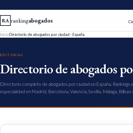
ranking
abogados
RA
Ci
Inicio
›
Directorio de abogados por ciudad · España
EDITORIAL
Directorio de abogados po
Directorio completo de abogados por ciudad en España. Rankings e
especialidad en Madrid, Barcelona, Valencia, Sevilla, Málaga, Bilbao 