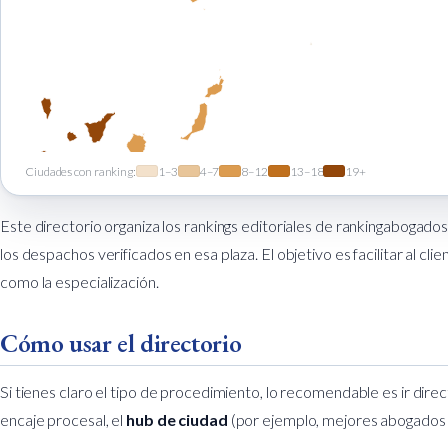
Ciudades con ranking:
1–3
4–7
8–12
13–18
19+
Este directorio organiza los rankings editoriales de rankingabogad
los despachos verificados en esa plaza. El objetivo es facilitar al c
como la especialización.
Cómo usar el directorio
Si tienes claro el tipo de procedimiento, lo recomendable es ir dir
encaje procesal, el
hub de ciudad
(por ejemplo,
mejores abogados