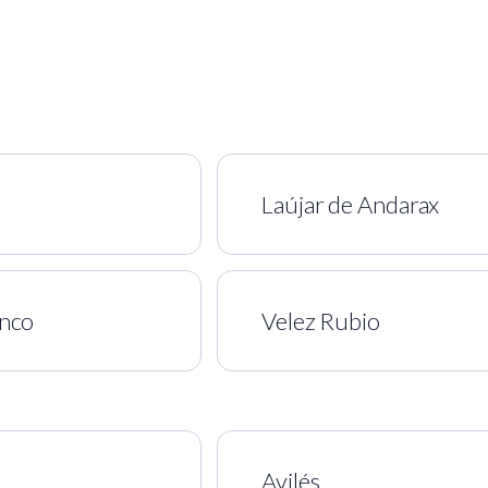
Laújar de Andarax
anco
Velez Rubio
Avilés