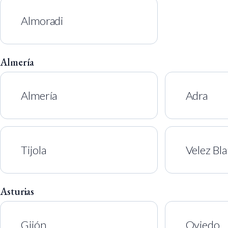
Almoradi
Almería
Almería
Adra
Tijola
Velez Bl
Asturias
Gijón
Oviedo