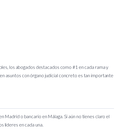
onibles, los abogados destacados como #1 en cada rama y
ue en asuntos con órgano judicial concreto es tan importante
 en Madrid
o
bancario en Málaga
. Si aún no tienes claro el
os líderes en cada una.