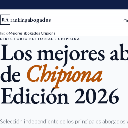
ranking
abogados
RA
Ci
Inicio
›
Mejores abogados Chipiona
DIRECTORIO EDITORIAL · CHIPIONA
Los mejores a
de
Chipiona
Edición 2026
Selección independiente de los principales abogados