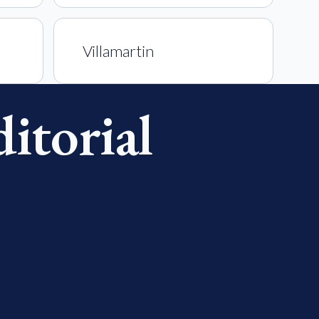
Villamartin
ditorial