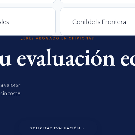
les
Conil de la Frontera
¿ERES ABOGADO EN CHIPIONA?
tu evaluación e
ra valorar
 sin coste
SOLICITAR EVALUACIÓN →