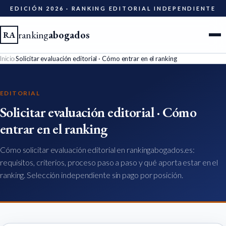
EDICIÓN 2026 · RANKING EDITORIAL INDEPENDIENTE
ranking
abogados
RA
Inicio
›
Solicitar evaluación editorial · Cómo entrar en el ranking
Ciudades
EDITORIAL
Especialidades
Solicitar evaluación editorial · Cómo
entrar en el ranking
Diccionario
Cómo solicitar evaluación editorial en rankingabogados.es:
Metodología
requisitos, criterios, proceso paso a paso y qué aporta estar en el
ranking. Selección independiente sin pago por posición.
Edición 2026
Ser evaluado