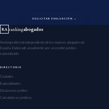
SOLICITAR EVALUACIÓN →
ranking
abogados
RA
Ranking editorial independiente de los mejores abogados de
España. Elaborado anualmente por un comité jurídico
especializado.
DIRECTORIO
Ciudades
Especialidades
Diccionario jurídico
Calculadoras jurídicas