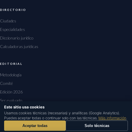
DIRECTORIO
Ciudades
Especialidades
Diccionario jurídico
Calculadoras jurídicas
EDITORIAL
Metodología
Comité
Edición 2026
Ser evaluado
Este sitio usa cookies
1
Usamos cookies técnicas (necesarias) y analíticas (Google Analytics).
Puedes aceptar todas o continuar solo con las técnicas.
Más información
.
Aceptar todas
Solo técnicas
© 2026 rankingabogados.es · Edición 2026
Aviso legal
Privacidad
Cookies
Contacto