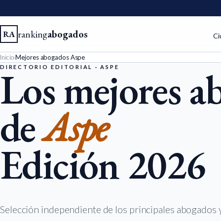
ranking
abogados
RA
Ci
Inicio
›
Mejores abogados Aspe
DIRECTORIO EDITORIAL · ASPE
Los mejores a
de
Aspe
Edición 2026
Selección independiente de los principales abogados