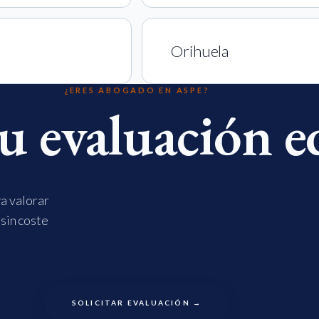
Orihuela
¿ERES ABOGADO EN ASPE?
tu evaluación e
ra valorar
 sin coste
SOLICITAR EVALUACIÓN →