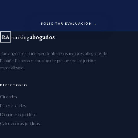
SOLICITAR EVALUACIÓN →
ranking
abogados
RA
Ranking editorial independiente de los mejores abogados de
España. Elaborado anualmente por un comité jurídico
especializado.
DIRECTORIO
Ciudades
Especialidades
Diccionario jurídico
Calculadoras jurídicas