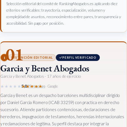
Selección editorial del comité de RankingAbogados.es aplicando diez
criterios verificables: trayectoria, especialización, volumen y
complejidad de asuntos, reconocimiento entre pares, transparencia y
accesibilidad. Sin pago por posición.
01
1
DISTINCIÓN EDITORIAL
PERFIL VERIFICADO
Garcia y Benet Abogados
Garcia y Benet Abogados
· 17 años de ejercicio
★★★★★
★★★★★
5,0
29 reseñas
· Google
Garcia y Benet es un despacho barcelones multidisciplinar dirigido
por Daniel Garcia Romero (ICAB 33259) con practica en derecho
sucesorio. Atiende particiones contenciosas, declaraciones de
herederos, impugnacion de testamentos, herencias internacionales
y reclamaciones de legitima. Su perfil destaca por integrar la