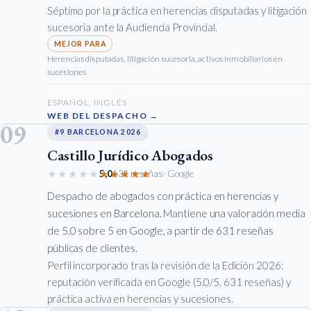
Séptimo por la práctica en herencias disputadas y litigación
sucesoria ante la Audiencia Provincial.
Herencias disputadas, litigación sucesoria, activos inmobiliarios en
sucesiones
ESPAÑOL, INGLÉS
WEB DEL DESPACHO →
09
#9 BARCELONA 2026
Castillo Jurídico Abogados
★★★★★
★★★★★
5,0
631 reseñas
· Google
Despacho de abogados con práctica en herencias y
sucesiones en Barcelona. Mantiene una valoración media
de 5.0 sobre 5 en Google, a partir de 631 reseñas
públicas de clientes.
Perfil incorporado tras la revisión de la Edición 2026:
reputación verificada en Google (5.0/5, 631 reseñas) y
práctica activa en herencias y sucesiones.