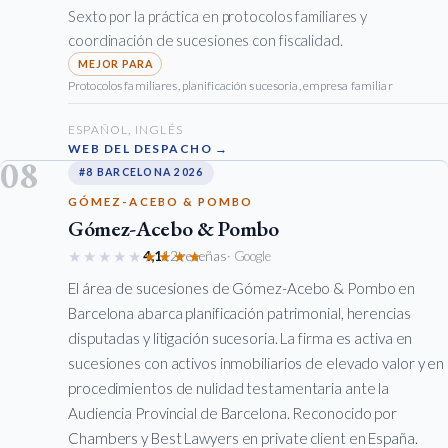
Sexto por la práctica en protocolos familiares y
coordinación de sucesiones con fiscalidad.
Protocolos familiares, planificación sucesoria, empresa familiar
ESPAÑOL, INGLÉS
WEB DEL DESPACHO →
08
#8 BARCELONA 2026
GÓMEZ-ACEBO & POMBO
Gómez-Acebo & Pombo
★★★★★
★★★★★
4,1
12 reseñas
· Google
El área de sucesiones de Gómez-Acebo & Pombo en
Barcelona abarca planificación patrimonial, herencias
disputadas y litigación sucesoria. La firma es activa en
sucesiones con activos inmobiliarios de elevado valor y en
procedimientos de nulidad testamentaria ante la
Audiencia Provincial de Barcelona. Reconocido por
Chambers y Best Lawyers en private client en España.