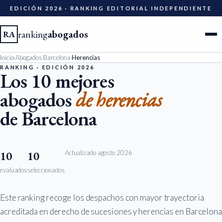
EDICIÓN 2026 · RANKING EDITORIAL INDEPENDIENTE
ranking
abogados
RA
Inicio
›
Abogados Barcelona
›
Herencias
Ciudades
RANKING · EDICIÓN 2026
Los 10 mejores
abogados
de herencias
Especialidades
de Barcelona
Diccionario
Metodología
Actualizado agosto 2026
10
10
evaluados
seleccionados
Edición 2026
Este ranking recoge los despachos con mayor trayectoria
Ser evaluado
acreditada en derecho de sucesiones y herencias en Barcelona