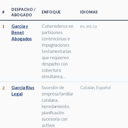
DESPACHO /
#
ENFOQUE
IDIOMAS
ABOGADO
1
Garcia y
Coherederos en
es, en, ca
Benet
particiones
Abogados
contenciosas e
impugnaciones
testamentarias
que requieren
despacho con
cobertura
simultanea…
2
García Rius
Sucesión de
Catalán, Español
Legal
empresa familiar
catalana,
heredamiento,
planificación
sucesoria con
activos