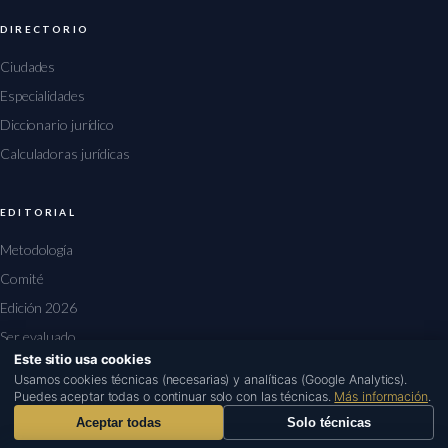
DIRECTORIO
Ciudades
Especialidades
Diccionario jurídico
Calculadoras jurídicas
EDITORIAL
Metodología
Comité
Edición 2026
Ser evaluado
Este sitio usa cookies
Usamos cookies técnicas (necesarias) y analíticas (Google Analytics).
Puedes aceptar todas o continuar solo con las técnicas.
Más información
.
Aceptar todas
Solo técnicas
© 2026 rankingabogados.es · Edición 2026
Aviso legal
Privacidad
Cookies
Contacto