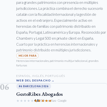
para grandes patrimonios con presencia en múltiples
jurisdicciones. La práctica combina el derecho sucesorio
catalán con la fiscalidad internacional y la gestión de
activos en el extranjero. Especialmente activo en
herencias de familias con patrimonio distribuido en
España, Portugal, Latinoamérica y Europa. Reconocido por
Chambers y Legal 500 en private client en España.
Cuarto por la práctica en herencias internacionales y
patrimonio distribuido en múltiples jurisdicciones.
Herencias internacionales, patrimonio multijurisdiccional, grandes
fortunas
ESPAÑOL, INGLÉS, PORTUGUÉS
WEB DEL DESPACHO →
06
#6 BARCELONA 2026
GestoRibes Abogados
★★★★★
★★★★★
4,8
210 reseñas
· Google