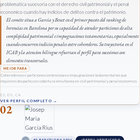
problematica sucesoria con el derecho civil patrimonial y el penal
economico cuando hay indicios de delitos contra el patrimonio.
El comite situa a Garcia y Benet en el primer puesto del ranking de
herencias en Barcelona por su capacidad de atender particiones de alta
complejidad patrimonial e impugnaciones testamentarias, especialmente
cuando concurren indicios penales entre coherederos. Su trayectoria en el
ICAB y la atencion bilingue refuerzan el perfil para sucesiones con
elementos transversales.
Coherederos en particiones contenciosas e impugnaciones testamentarias que
requieren despacho con cobertura simultanea en civil patrimonial y penal economico.
ES, EN, CA
VER PERFIL COMPLETO →
02