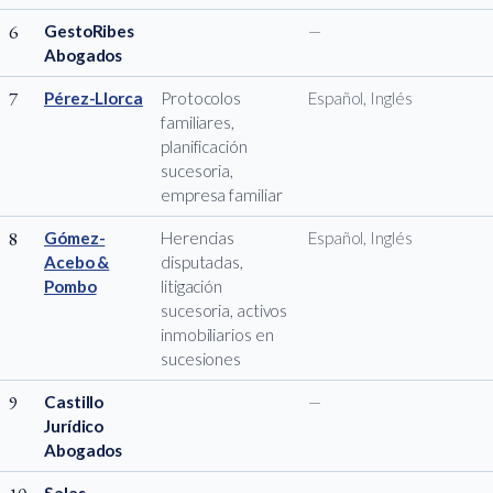
6
GestoRibes
—
Abogados
7
Pérez-Llorca
Protocolos
Español, Inglés
familiares,
planificación
sucesoria,
empresa familiar
8
Gómez-
Herencias
Español, Inglés
Acebo &
disputadas,
Pombo
litigación
sucesoria, activos
inmobiliarios en
sucesiones
9
Castillo
—
Jurídico
Abogados