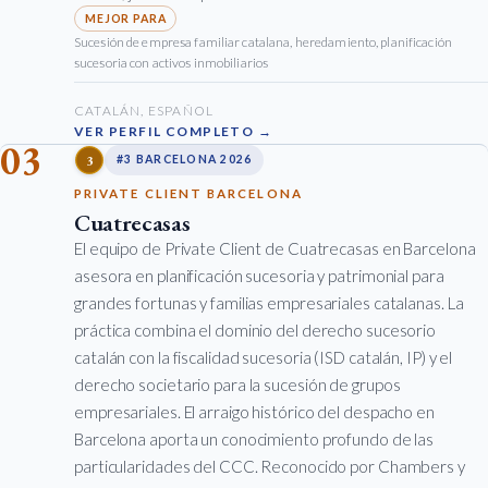
Sucesión de empresa familiar catalana, heredamiento, planificación
sucesoria con activos inmobiliarios
CATALÁN, ESPAÑOL
VER PERFIL COMPLETO →
03
3
#3 BARCELONA 2026
PRIVATE CLIENT BARCELONA
Cuatrecasas
El equipo de Private Client de Cuatrecasas en Barcelona
asesora en planificación sucesoria y patrimonial para
grandes fortunas y familias empresariales catalanas. La
práctica combina el dominio del derecho sucesorio
catalán con la fiscalidad sucesoria (ISD catalán, IP) y el
derecho societario para la sucesión de grupos
empresariales. El arraigo histórico del despacho en
Barcelona aporta un conocimiento profundo de las
particularidades del CCC. Reconocido por Chambers y