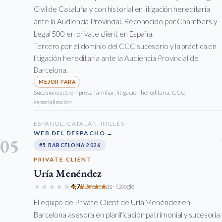
Civil de Cataluña y con historial en litigación hereditaria
ante la Audiencia Provincial. Reconocido por Chambers y
Legal 500 en private client en España.
Tercero por el dominio del CCC sucesorio y la práctica en
litigación hereditaria ante la Audiencia Provincial de
Barcelona.
Sucesiones de empresa familiar, litigación hereditaria, CCC
especialización
ESPAÑOL, CATALÁN, INGLÉS
WEB DEL DESPACHO →
05
#5 BARCELONA 2026
PRIVATE CLIENT
Uría Menéndez
★★★★★
★★★★★
4,7
22 reseñas
· Google
El equipo de Private Client de Uría Menéndez en
Barcelona asesora en planificación patrimonial y sucesoria