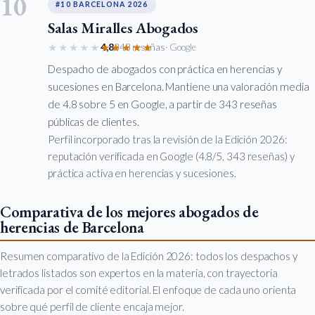
10
#10 BARCELONA 2026
Salas Miralles Abogados
★★★★★
★★★★★
4,8
343 reseñas
· Google
Despacho de abogados con práctica en herencias y
sucesiones en Barcelona. Mantiene una valoración media
de 4.8 sobre 5 en Google, a partir de 343 reseñas
públicas de clientes.
Perfil incorporado tras la revisión de la Edición 2026:
reputación verificada en Google (4.8/5, 343 reseñas) y
práctica activa en herencias y sucesiones.
Comparativa de los mejores abogados de
herencias de Barcelona
Resumen comparativo de la Edición 2026: todos los despachos y
letrados listados son expertos en la materia, con trayectoria
verificada por el comité editorial. El enfoque de cada uno orienta
sobre qué perfil de cliente encaja mejor.