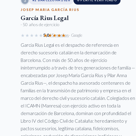
2
#2 BARCELONA 2026
PERFIL VERIFICADO
JOSEP MARIA GARCÍA RIUS
García Rius Legal
· 50 años de ejercicio
★★★★★
★★★★★
5,0
45 reseñas
· Google
García Rius Legal es el despacho de referencia en
derecho sucesorio catalán en la demarcación de
Barcelona. Con más de 50 años de ejercicio
ininterrumpido a través de tres generaciones de familia —
encabezadas por Josep Maria García Rius y Pilar Anna
García Rius—, el despacho ha asesorado centenares de
familias en la transmisión de patrimonio y empresa en el
marco del derecho civil y sucesorio catalán. Colegiados en
el ICAMN (Manresa) con ejercicio activo en toda la
demarcación de Barcelona, dominan con profundidad el
Libro IV del Código Civil de Cataluña: heredamiento y
pactos sucesorios, legítima catalana, fideicomisos,
colaciones, reducción de disposiciones inoficiosas y