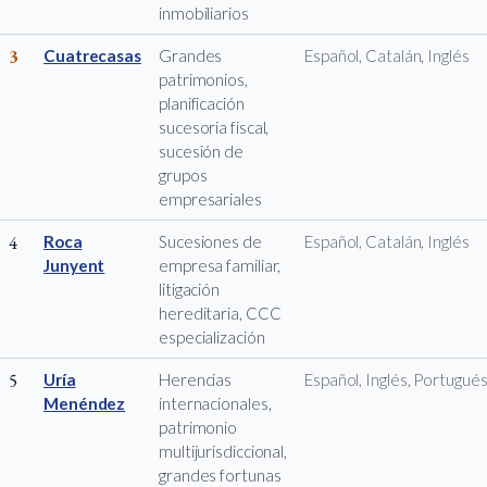
inmobiliarios
3
Cuatrecasas
Grandes
Español, Catalán, Inglés
patrimonios,
planificación
sucesoria fiscal,
sucesión de
grupos
empresariales
4
Roca
Sucesiones de
Español, Catalán, Inglés
Junyent
empresa familiar,
litigación
hereditaria, CCC
especialización
5
Uría
Herencias
Español, Inglés, Portugué
Menéndez
internacionales,
patrimonio
multijurisdiccional,
grandes fortunas