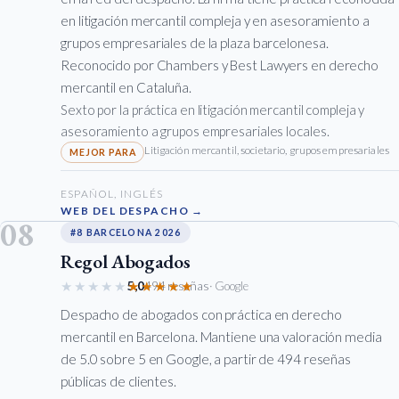
en litigación mercantil compleja y en asesoramiento a
grupos empresariales de la plaza barcelonesa.
Reconocido por Chambers y Best Lawyers en derecho
mercantil en Cataluña.
Sexto por la práctica en litigación mercantil compleja y
asesoramiento a grupos empresariales locales.
Litigación mercantil, societario, grupos empresariales
ESPAÑOL, INGLÉS
WEB DEL DESPACHO →
08
#8 BARCELONA 2026
Regol Abogados
★★★★★
★★★★★
5,0
494 reseñas
· Google
Despacho de abogados con práctica en derecho
mercantil en Barcelona. Mantiene una valoración media
de 5.0 sobre 5 en Google, a partir de 494 reseñas
públicas de clientes.