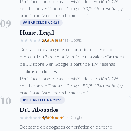
Perfil incorporado tras la revisión de la Edición 2026:
reputación verificada en Google (5.0/5, 494 reseñas) y
práctica activa en derecho mercantil.
09
#9 BARCELONA 2026
Humet Legal
★★★★★
★★★★★
5,0
174 reseñas
· Google
Despacho de abogados con práctica en derecho
mercantil en Barcelona. Mantiene una valoración media
de 5.0 sobre 5 en Google, a partir de 174 reseñas
públicas de clientes.
Perfil incorporado tras la revisión de la Edición 2026:
reputación verificada en Google (5.0/5, 174 reseñas) y
práctica activa en derecho mercantil.
10
#10 BARCELONA 2026
DiG Abogados
★★★★★
★★★★★
4,9
618 reseñas
· Google
Despacho de abogados con práctica en derecho