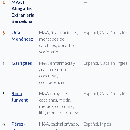
2
MAAT
—
Abogados
Extranjería
Barcelona
3
Uría
M&A, financiaciones,
Español, Catalán, Inglés
Menéndez
mercados de
capitales, derecho
societario
4
Garrigues
M&A en farmacia y
Español, Catalán, Inglés
gran consumo,
concursal,
competencia
5
Roca
M&A en pymes
Español, Catalán, Inglés
Junyent
catalanas, moda,
medios, concursal,
litigación Sección 15ª
6
Pérez-
M&A, capital privado,
Español, Inglés