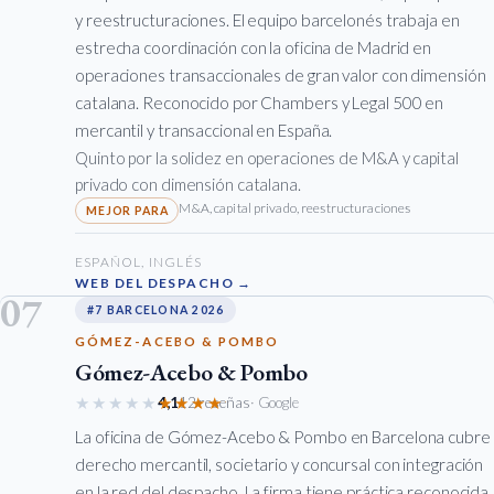
y reestructuraciones. El equipo barcelonés trabaja en
estrecha coordinación con la oficina de Madrid en
operaciones transaccionales de gran valor con dimensión
catalana. Reconocido por Chambers y Legal 500 en
mercantil y transaccional en España.
Quinto por la solidez en operaciones de M&A y capital
privado con dimensión catalana.
M&A, capital privado, reestructuraciones
ESPAÑOL, INGLÉS
WEB DEL DESPACHO →
07
#7 BARCELONA 2026
GÓMEZ-ACEBO & POMBO
Gómez-Acebo & Pombo
★★★★★
★★★★★
4,1
12 reseñas
· Google
La oficina de Gómez-Acebo & Pombo en Barcelona cubre
derecho mercantil, societario y concursal con integración
en la red del despacho. La firma tiene práctica reconocida