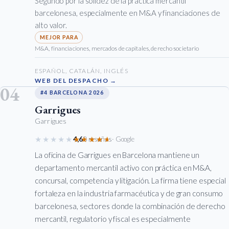
Segundo por la solidez de la práctica mercantil
barcelonesa, especialmente en M&A y financiaciones de
alto valor.
M&A, financiaciones, mercados de capitales, derecho societario
ESPAÑOL, CATALÁN, INGLÉS
WEB DEL DESPACHO →
04
#4 BARCELONA 2026
Garrigues
Garrigues
★★★★★
★★★★★
4,6
8 reseñas
· Google
La oficina de Garrigues en Barcelona mantiene un
departamento mercantil activo con práctica en M&A,
concursal, competencia y litigación. La firma tiene especial
fortaleza en la industria farmacéutica y de gran consumo
barcelonesa, sectores donde la combinación de derecho
mercantil, regulatorio y fiscal es especialmente