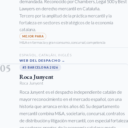
demandada. Reconocido por Chambers, Legal 500 y Best
Lawyers en derecho mercantil en Cataluña.
Tercero por la amplitud de la práctica mercantil y la
fortaleza en sectores estratégicos de la economía
catalana.
M&A en farmacia y gran consumo, concursal, competencia
ESPAÑOL, CATALÁN, INGLÉS
WEB DEL DESPACHO →
05
#5 BARCELONA 2026
Roca Junyent
Roca Junyent
Roca Junyent es el despacho independiente catalán de
mayor reconocimiento en el mercado español, con una
historia que arranca en los años 60. Su departamento
mercantil combina M&A, societario, concursal, contratos
de distribución y litigación mercantil, con especial fortaleza
en sectores propios de la economía catalana: moda,