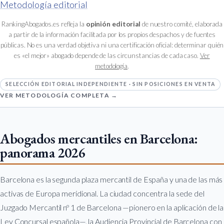
Metodología editorial
RankingAbogados.es refleja la
opinión editorial
de nuestro comité, elaborada
a partir de la información facilitada por los propios despachos y de fuentes
públicas. No es una verdad objetiva ni una certificación oficial: determinar quién
es «el mejor» abogado depende de las circunstancias de cada caso.
Ver
metodología
.
SELECCIÓN EDITORIAL INDEPENDIENTE · SIN POSICIONES EN VENTA
VER METODOLOGÍA COMPLETA →
Abogados mercantiles en Barcelona:
panorama 2026
Barcelona es la segunda plaza mercantil de España y una de las más
activas de Europa meridional. La ciudad concentra la sede del
Juzgado Mercantil nº 1 de Barcelona —pionero en la aplicación de la
Ley Concursal española—, la Audiencia Provincial de Barcelona con