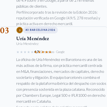
de 4.9 sobre 5 en Google, a partir de 278 reseñas
públicas de clientes.
Perfil incorporado tras la revisión de la Edición 2026:
reputación verificada en Google (4.9/5, 278 reseñas) y
práctica activa en derecho mercantil.
03
3
#3 BARCELONA 2026
Uría Menéndez
Uría Menéndez
★★★★★
★★★★★
4,7
22 reseñas
· Google
La oficina de Uría Menéndez en Barcelona es una de las
más activas de la firma, con práctica mercantil centrada
en M&A, financiaciones, mercados de capitales, derecho
societario y litigación. El equipo barcelonés combina el
respaldo de la plataforma ibérica del despacho con socios
con presencia sostenida en la plaza catalana. Reconocido
por Chambers Europe, Legal 500 e IFLR1000 en derecho
mercantil en Cataluña.