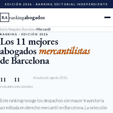
EDICIÓN 2026 · RANKING EDITORIAL INDEPENDIENTE
ranking
abogados
RA
Inicio
›
Abogados Barcelona
›
Mercantil
Ciudades
RANKING · EDICIÓN 2026
Los 11 mejores
abogados
mercantilistas
Especialidades
de Barcelona
Diccionario
Metodología
Actualizado agosto 2026
11
11
evaluados
seleccionados
Edición 2026
Este ranking recoge los despachos con mayor trayectoria
Ser evaluado
acreditada en derecho mercantil en Barcelona. La selección