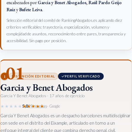
encabezados por
Garcia y Benet Abogados
,
Raúl Pardo Geijo
Ruiz
y
Bufete Leiva
.
Selección editorial del comité de RankingAbogados.es aplicando diez
criterios verificables: trayectoria, especialización, volumen y
complejidad de asuntos, reconocimiento entre pares, transparencia y
accesibilidad. Sin pago por posición.
01
1
DISTINCIÓN EDITORIAL
PERFIL VERIFICADO
Garcia y Benet Abogados
Garcia Y Benet Abogados
· 17 años de ejercicio
★★★★★
★★★★★
5,0
29 reseñas
· Google
Garcia Y Benet Abogados es un despacho barcelones multidisciplinar
con sede en el distrito del Eixample, articulado en torno a un
enfoque integral del cliente que combina derecho penal, civil,