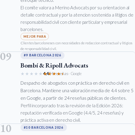
El comite valora a Merino Advocats por su orientacion al
detalle contractual y por la atencion sostenida a litigios de
responsabilidad civil con cliente particular y empresarial
barcelones.
Clientes barceloneses con necesidades de redaccion contractual y litigios
de responsabilidad civil.
09
#9 BARCELONA 2026
Bombí & Ripoll Advocats
★★★★★
★★★★★
4,4
24 reseñas
· Google
Despacho de abogados con práctica en derecho civil en
Barcelona. Mantiene una valoración media de 4.4 sobre 5
en Google, a partir de 24 reseñas públicas de clientes.
Perfil incorporado tras la revisión de la Edición 2026:
reputación verificada en Google (4.4/5, 24 reseñas) y
práctica activa en derecho civil.
10
#10 BARCELONA 2026