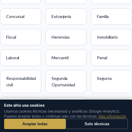
Concursal
Extranjería
Familia
Fiscal
Herencias
Inmobiliario
Laboral
Mercantil
Penal
Responsabilidad
Segunda
Seguros
civil
Oportunidad
Este sitio usa cookies
Tráfico
Urbanismo
1
Usamos cookies técnicas (necesarias) y analíticas (Google Analytics).
Puedes aceptar todas o continuar solo con las técnicas.
Más información
.
Aceptar todas
Solo técnicas
Civil en otras ciudades