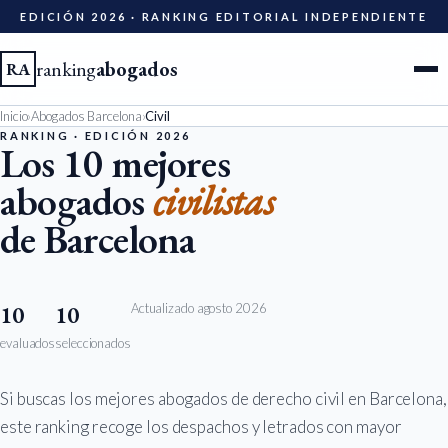
EDICIÓN 2026 · RANKING EDITORIAL INDEPENDIENTE
ranking
abogados
RA
Inicio
›
Abogados Barcelona
›
Civil
Ciudades
RANKING · EDICIÓN 2026
Los 10 mejores
abogados
civilistas
Especialidades
de Barcelona
Diccionario
Metodología
Actualizado agosto 2026
10
10
evaluados
seleccionados
Edición 2026
Si buscas los mejores abogados de derecho civil en Barcelona,
Ser evaluado
este ranking recoge los despachos y letrados con mayor