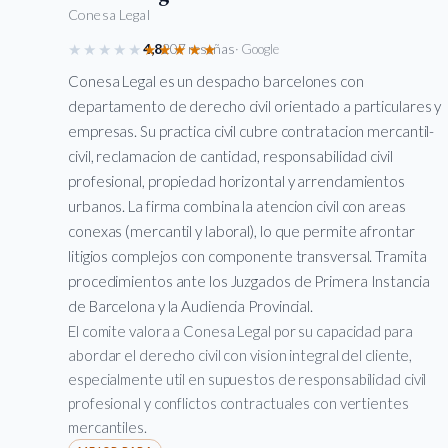
Conesa Legal
★★★★★
★★★★★
4,8
207 reseñas
· Google
Conesa Legal es un despacho barcelones con
departamento de derecho civil orientado a particulares y
empresas. Su practica civil cubre contratacion mercantil-
civil, reclamacion de cantidad, responsabilidad civil
profesional, propiedad horizontal y arrendamientos
urbanos. La firma combina la atencion civil con areas
conexas (mercantil y laboral), lo que permite afrontar
litigios complejos con componente transversal. Tramita
procedimientos ante los Juzgados de Primera Instancia
de Barcelona y la Audiencia Provincial.
El comite valora a Conesa Legal por su capacidad para
abordar el derecho civil con vision integral del cliente,
especialmente util en supuestos de responsabilidad civil
profesional y conflictos contractuales con vertientes
mercantiles.