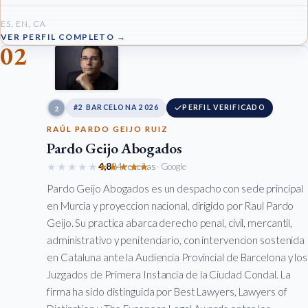
ES, EN, CA
VER PERFIL COMPLETO →
02
2
#2 BARCELONA 2026
PERFIL VERIFICADO
RAÚL PARDO GEIJO RUIZ
Pardo Geijo Abogados
★★★★★
★★★★★
4,8
84 reseñas
· Google
Pardo Geijo Abogados es un despacho con sede principal
en Murcia y proyeccion nacional, dirigido por Raul Pardo
Geijo. Su practica abarca derecho penal, civil, mercantil,
administrativo y penitenciario, con intervencion sostenida
en Cataluna ante la Audiencia Provincial de Barcelona y los
Juzgados de Primera Instancia de la Ciudad Condal. La
firma ha sido distinguida por Best Lawyers, Lawyers of