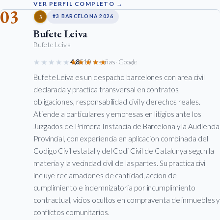
VER PERFIL COMPLETO →
03
3
#3 BARCELONA 2026
Bufete Leiva
Bufete Leiva
★★★★★
★★★★★
4,8
510 reseñas
· Google
Bufete Leiva es un despacho barcelones con area civil
declarada y practica transversal en contratos,
obligaciones, responsabilidad civil y derechos reales.
Atiende a particulares y empresas en litigios ante los
Juzgados de Primera Instancia de Barcelona y la Audiencia
Provincial, con experiencia en aplicacion combinada del
Codigo Civil estatal y del Codi Civil de Catalunya segun la
materia y la vecindad civil de las partes. Su practica civil
incluye reclamaciones de cantidad, accion de
cumplimiento e indemnizatoria por incumplimiento
contractual, vicios ocultos en compraventa de inmuebles y
conflictos comunitarios.