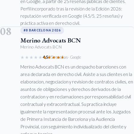
en Google, a partir de 25 reseñas públicas de clientes.
Perfil incorporado tras la revisión de la Edición 2026:
reputación verificada en Google (4.5/5, 25 reseñas) y
práctica activa en derecho civil.
08
#8 BARCELONA 2026
Merino Advocats BCN
Merino Advocats BCN
★★★★★
★★★★★
4,5
95 reseñas
· Google
Merino Advocats BCN es un despacho barcelones con
area declarada en derecho civil. Asiste a sus clientes en la
elaboracion, negociacion y revision de contratos civiles, en
asuntos de obligaciones y derechos derivados de la
contratacion y en reclamaciones por responsabilidad civil
contractual y extracontractual. Su practica incluye
igualmente la representacion procesal ante los Juzgados
de Primera Instancia de Barcelona y la Audiencia
Provincial, con seguimiento individualizado del cliente y
enfoque tecnico.