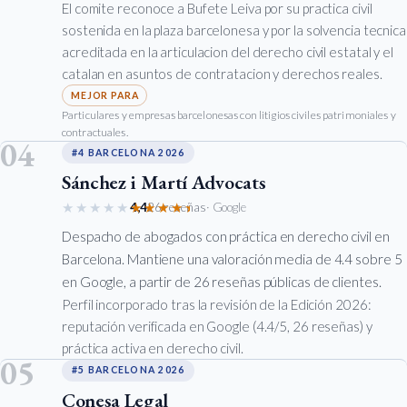
El comite reconoce a Bufete Leiva por su practica civil
sostenida en la plaza barcelonesa y por la solvencia tecnica
acreditada en la articulacion del derecho civil estatal y el
catalan en asuntos de contratacion y derechos reales.
Particulares y empresas barcelonesas con litigios civiles patrimoniales y
contractuales.
04
#4 BARCELONA 2026
Sánchez i Martí Advocats
★★★★★
★★★★★
4,4
26 reseñas
· Google
Despacho de abogados con práctica en derecho civil en
Barcelona. Mantiene una valoración media de 4.4 sobre 5
en Google, a partir de 26 reseñas públicas de clientes.
Perfil incorporado tras la revisión de la Edición 2026:
reputación verificada en Google (4.4/5, 26 reseñas) y
práctica activa en derecho civil.
05
#5 BARCELONA 2026
Conesa Legal