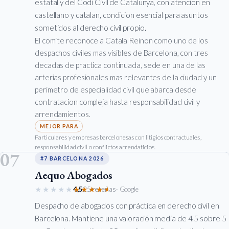
estatal y del Codi Civil de Catalunya, con atencion en
castellano y catalan, condicion esencial para asuntos
sometidos al derecho civil propio.
El comite reconoce a Catala Reinon como uno de los
despachos civiles mas visibles de Barcelona, con tres
decadas de practica continuada, sede en una de las
arterias profesionales mas relevantes de la ciudad y un
perimetro de especialidad civil que abarca desde
contratacion compleja hasta responsabilidad civil y
arrendamientos.
Particulares y empresas barcelonesas con litigios contractuales,
responsabilidad civil o conflictos arrendaticios.
07
#7 BARCELONA 2026
Aequo Abogados
★★★★★
★★★★★
4,5
25 reseñas
· Google
Despacho de abogados con práctica en derecho civil en
Barcelona. Mantiene una valoración media de 4.5 sobre 5