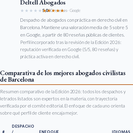
Deltell Abogados
★★★★★
★★★★★
5,0
80 reseñas
· Google
Despacho de abogados con práctica en derecho civil en
Barcelona. Mantiene una valoración media de 5 sobre 5
en Google, a partir de 80 reseñas públicas de clientes.
Perfil incorporado tras la revisión de la Edición 2026:
reputación verificada en Google (5/5, 80 reseñas) y
práctica activa en derecho civil.
Comparativa de los mejores abogados civilistas
de Barcelona
Resumen comparativo de la Edición 2026: todos los despachos y
letrados listados son expertos en la materia, con trayectoria
verificada por el comité editorial. El enfoque de cada uno orienta
sobre qué perfil de cliente encaja mejor.
DESPACHO
#
/
ENFOQUE
IDIOMAS