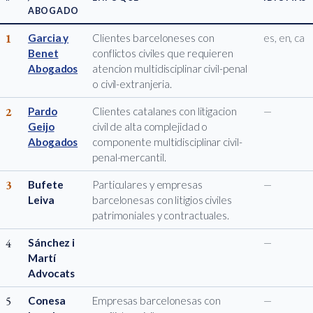
ABOGADO
1
Garcia y
Clientes barceloneses con
es, en, ca
Benet
conflictos civiles que requieren
Abogados
atencion multidisciplinar civil-penal
o civil-extranjeria.
2
Pardo
Clientes catalanes con litigacion
—
Geijo
civil de alta complejidad o
Abogados
componente multidisciplinar civil-
penal-mercantil.
3
Bufete
Particulares y empresas
—
Leiva
barcelonesas con litigios civiles
patrimoniales y contractuales.
4
Sánchez i
—
Martí
Advocats
5
Conesa
Empresas barcelonesas con
—