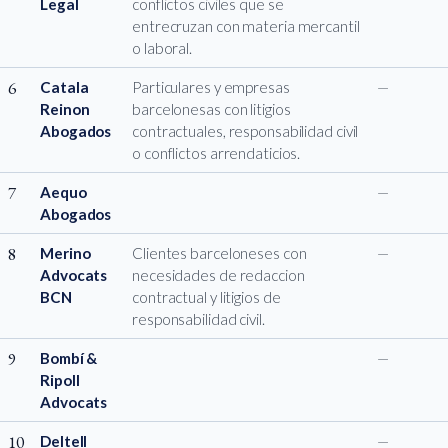
Legal
conflictos civiles que se
entrecruzan con materia mercantil
o laboral.
6
Catala
Particulares y empresas
—
Reinon
barcelonesas con litigios
Abogados
contractuales, responsabilidad civil
o conflictos arrendaticios.
7
Aequo
—
Abogados
8
Merino
Clientes barceloneses con
—
Advocats
necesidades de redaccion
BCN
contractual y litigios de
responsabilidad civil.
9
Bombí &
—
Ripoll
Advocats
10
Deltell
—