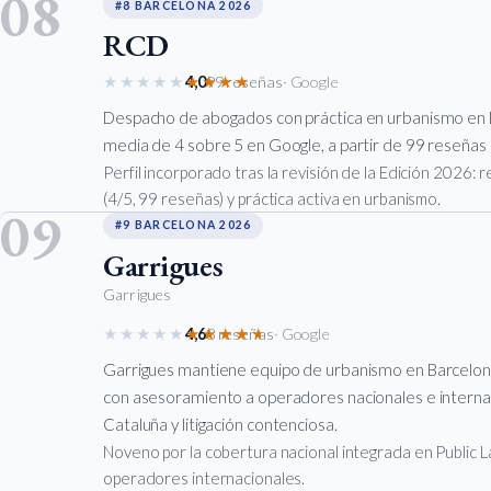
08
#8 BARCELONA 2026
RCD
★★★★★
★★★★★
4,0
99 reseñas
· Google
Despacho de abogados con práctica en urbanismo en 
media de 4 sobre 5 en Google, a partir de 99 reseñas p
Perfil incorporado tras la revisión de la Edición 2026:
(4/5, 99 reseñas) y práctica activa en urbanismo.
09
#9 BARCELONA 2026
Garrigues
Garrigues
★★★★★
★★★★★
4,6
8 reseñas
· Google
Garrigues mantiene equipo de urbanismo en Barcelona 
con asesoramiento a operadores nacionales e interna
Cataluña y litigación contenciosa.
Noveno por la cobertura nacional integrada en Public L
operadores internacionales.