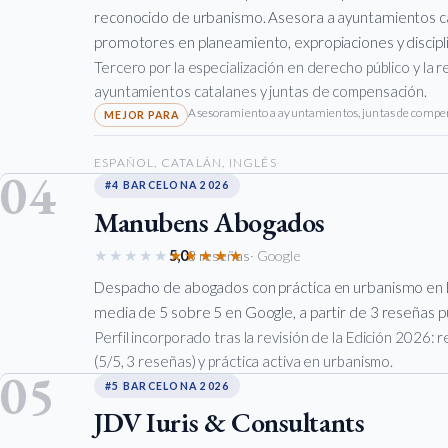
reconocido de urbanismo. Asesora a ayuntamientos ca
promotores en planeamiento, expropiaciones y discipl
Tercero por la especialización en derecho público y la 
ayuntamientos catalanes y juntas de compensación.
Asesoramiento a ayuntamientos, juntas de compen
ESPAÑOL, CATALÁN, INGLÉS
04
#4 BARCELONA 2026
Manubens Abogados
★★★★★
★★★★★
5,0
3 reseñas
· Google
Despacho de abogados con práctica en urbanismo en 
media de 5 sobre 5 en Google, a partir de 3 reseñas pú
Perfil incorporado tras la revisión de la Edición 2026:
(5/5, 3 reseñas) y práctica activa en urbanismo.
05
#5 BARCELONA 2026
JDV Iuris & Consultants