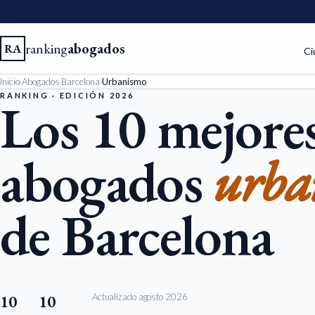
ranking
abogados
RA
Ci
Inicio
›
Abogados Barcelona
›
Urbanismo
RANKING · EDICIÓN 2026
Los 10 mejore
abogados
urba
de Barcelona
Actualizado agosto 2026
10
10