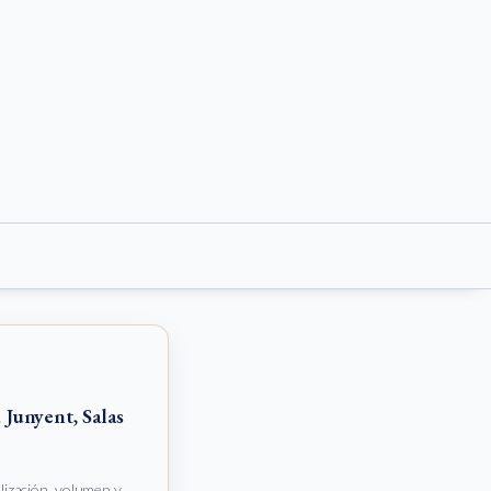
 Junyent
,
Salas
alización, volumen y