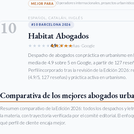
Operadores internacionales, proyectos urbanístico
ESPAÑOL, CATALÁN, INGLÉS
10
#10 BARCELONA 2026
Habitat Abogados
★★★★★
★★★★★
4,9
127 reseñas
· Google
Despacho de abogados con práctica en urbanismo en 
media de 4.9 sobre 5 en Google, a partir de 127 reseña
Perfil incorporado tras la revisión de la Edición 2026:
(4.9/5, 127 reseñas) y práctica activa en urbanismo.
Comparativa de los mejores abogados urba
Resumen comparativo de la Edición 2026: todos los despachos y let
la materia, con trayectoria verificada por el comité editorial. El enf
qué perfil de cliente encaja mejor.