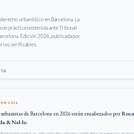
 derecho urbanístico en Barcelona. La
 con práctica sostenida ante Tribunal
Barcelona. Edición 2026, publicada por
rios verificables.
ETA
IÓN 2026
urbanistas de Barcelona en 2026 están encabezados por
Roca
da & Nel-lo
.
e RankingAbogados.es aplicando diez criterios verificables: trayectoria, especi