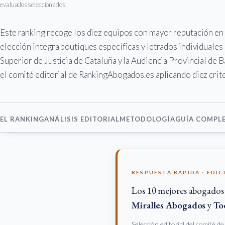
evaluados
seleccionados
Este ranking recoge los diez equipos con mayor reputación en
elección integra boutiques específicas y letrados individuales
Superior de Justicia de Cataluña y la Audiencia Provincial de 
el comité editorial de RankingAbogados.es aplicando diez crite
EL RANKING
ANÁLISIS EDITORIAL
METODOLOGÍA
GUÍA COMPL
RESPUESTA RÁPIDA · EDIC
Los 10 mejores abogados 
Miralles Abogados
y
To
Selección editorial del comité d