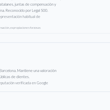
talanes, juntas de compensación y
ina. Reconocido por Legal 500.
representación habitual de
sación, expropiaciones forzosas
Barcelona. Mantiene una valoración
blicas de clientes.
 reputación verificada en Google