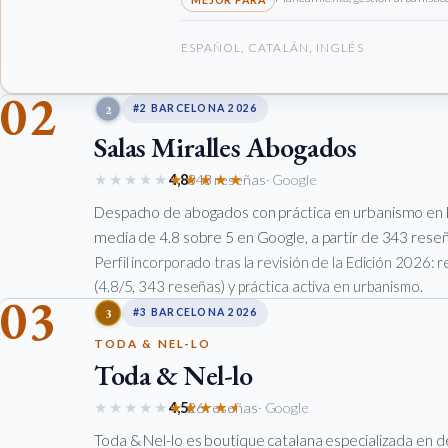
ESPAÑOL, CATALÁN, INGLÉS
02
2
#2 BARCELONA 2026
Salas Miralles Abogados
★★★★★
★★★★★
4,8
343 reseñas
· Google
Despacho de abogados con práctica en urbanismo en 
media de 4.8 sobre 5 en Google, a partir de 343 reseña
Perfil incorporado tras la revisión de la Edición 2026:
(4.8/5, 343 reseñas) y práctica activa en urbanismo.
03
3
#3 BARCELONA 2026
TODA & NEL-LO
Toda & Nel-lo
★★★★★
★★★★★
4,5
26 reseñas
· Google
Toda & Nel-lo es boutique catalana especializada en