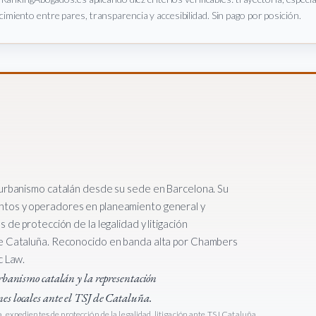
imiento entre pares, transparencia y accesibilidad. Sin pago por posición.
 urbanismo catalán desde su sede en Barcelona. Su
ntos y operadores en planeamiento general y
 de protección de la legalidad y litigación
de Cataluña. Reconocido en banda alta por Chambers
c Law.
urbanismo catalán y la representación
es locales ante el TSJ de Cataluña.
 expedientes de protección de la legalidad, litigación ante TSJ Cataluña