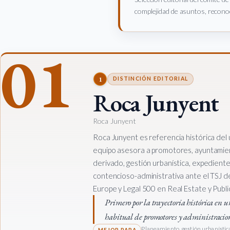
complejidad de asuntos, reconoc
01
1
DISTINCIÓN EDITORIAL
Roca Junyent
Roca Junyent
Roca Junyent es referencia histórica del
equipo asesora a promotores, ayuntamie
derivado, gestión urbanística, expedientes
contencioso-administrativa ante el TSJ 
Europe y Legal 500 en Real Estate y Publi
Primero por la trayectoria histórica en 
habitual de promotores y administracion
Planeamiento, gestión urbanística,