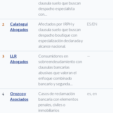
clausula suelo que buscan
despacho especialista
con…
2
Calategui
Afectados por IRPH y
ES/EN
Abogados
clausula suelo que buscan
despacho boutique con
especialización declarada y
alcance nacional.
3
LLR
Consumidores en
—
Abogados
sobreendeudamiento con
clausulas bancarias
abusivas que valoran el
enfoque combinado
bancario y segunda…
4
Orozco y
Casos de reclamación
es, en
Asociados
bancaria con elementos
penales, civiles o
inmobiliarios