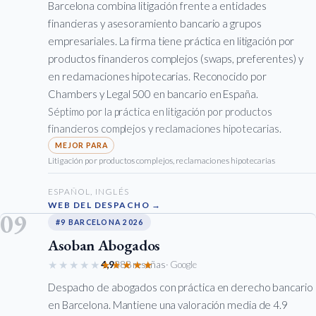
Barcelona combina litigación frente a entidades
financieras y asesoramiento bancario a grupos
empresariales. La firma tiene práctica en litigación por
productos financieros complejos (swaps, preferentes) y
en reclamaciones hipotecarias. Reconocido por
Chambers y Legal 500 en bancario en España.
Séptimo por la práctica en litigación por productos
financieros complejos y reclamaciones hipotecarias.
Litigación por productos complejos, reclamaciones hipotecarias
ESPAÑOL, INGLÉS
WEB DEL DESPACHO →
09
#9 BARCELONA 2026
Asoban Abogados
★★★★★
★★★★★
4,9
388 reseñas
· Google
Despacho de abogados con práctica en derecho bancario
en Barcelona. Mantiene una valoración media de 4.9