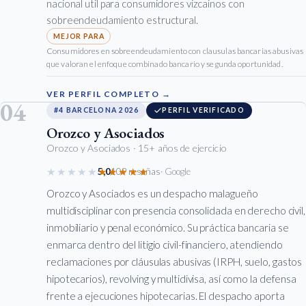
nacional util para consumidores vizcainos con
sobreendeudamiento estructural.
Consumidores en sobreendeudamiento con clausulas bancarias abusivas
que valoran el enfoque combinado bancario y segunda oportunidad.
VER PERFIL COMPLETO →
04
#4 BARCELONA 2026
PERFIL VERIFICADO
Orozco y Asociados
Orozco y Asociados
· 15+ años de ejercicio
★★★★★
★★★★★
5,0
109 reseñas
· Google
Orozco y Asociados es un despacho malagueño
multidisciplinar con presencia consolidada en derecho civil,
inmobiliario y penal económico. Su práctica bancaria se
enmarca dentro del litigio civil-financiero, atendiendo
reclamaciones por cláusulas abusivas (IRPH, suelo, gastos
hipotecarios), revolving y multidivisa, así como la defensa
frente a ejecuciones hipotecarias. El despacho aporta