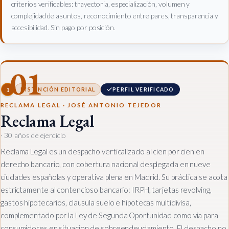
criterios verificables: trayectoria, especialización, volumen y
complejidad de asuntos, reconocimiento entre pares, transparencia y
accesibilidad. Sin pago por posición.
01
1
DISTINCIÓN EDITORIAL
PERFIL VERIFICADO
RECLAMA LEGAL · JOSÉ ANTONIO TEJEDOR
Reclama Legal
· 30 años de ejercicio
Reclama Legal es un despacho verticalizado al cien por cien en
derecho bancario, con cobertura nacional desplegada en nueve
ciudades españolas y operativa plena en Madrid. Su práctica se acota
estrictamente al contencioso bancario: IRPH, tarjetas revolving,
gastos hipotecarios, clausula suelo e hipotecas multidivisa,
complementado por la Ley de Segunda Oportunidad como via para
consumidores en situacion de sobreendeudamiento. El despacho no