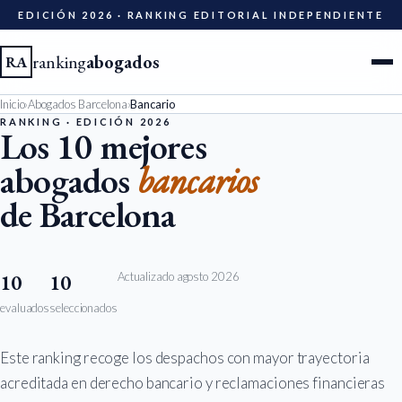
EDICIÓN 2026 · RANKING EDITORIAL INDEPENDIENTE
ranking
abogados
RA
Inicio
›
Abogados Barcelona
›
Bancario
Ciudades
RANKING · EDICIÓN 2026
Los 10 mejores
abogados
bancarios
Especialidades
de Barcelona
Diccionario
Metodología
Actualizado agosto 2026
10
10
evaluados
seleccionados
Edición 2026
Este ranking recoge los despachos con mayor trayectoria
Ser evaluado
acreditada en derecho bancario y reclamaciones financieras