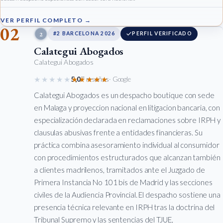
VER PERFIL COMPLETO →
02
2
#2 BARCELONA 2026
PERFIL VERIFICADO
Calategui Abogados
Calategui Abogados
★★★★★
★★★★★
5,0
7 reseñas
· Google
Calategui Abogados es un despacho boutique con sede
en Malaga y proyeccion nacional en litigacion bancaria, con
especialización declarada en reclamaciones sobre IRPH y
clausulas abusivas frente a entidades financieras. Su
práctica combina asesoramiento individual al consumidor
con procedimientos estructurados que alcanzan también
a clientes madrilenos, tramitados ante el Juzgado de
Primera Instancia No 101 bis de Madrid y las secciones
civiles de la Audiencia Provincial. El despacho sostiene una
presencia técnica relevante en IRPH tras la doctrina del
Tribunal Supremo y las sentencias del TJUE,