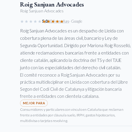
Roig Sanjuan Advocades
Roig Sanjuan Advocades
★★★★★
★★★★★
5,0
104 reseñas
· Google
Roig Sanjuan Advocades es un despacho de Lleida con
cobertura plena de las áreas civil, bancario y Ley de
Segunda Oportunidad. Dirigido por Mariona Roig Rosselló,
atiende reclamaciones bancarias frente a entidades con
cliente catalán, aplicando la doctrina del TS y del TJUE
junto con las especialidades del derecho civil catalán.
El comité reconoce a Roig Sanjuan Advocades por su
práctica multidisciplinar en Lleida con cobertura del Llibre
Segon del Codi Civil de Catalunya y litigación bancaria
frente a entidades con clientela catalana.
Consumidores y particulares con vínculo en Cataluña que reclaman
frente a entidades por cláusula suelo, IRPH, gastos hipotecarios,
multidivisa o tarjetas revolving.