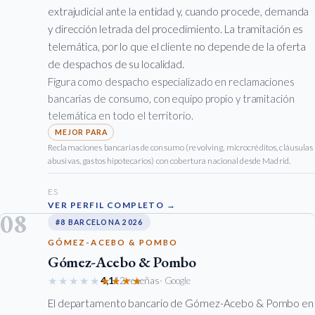
extrajudicial ante la entidad y, cuando procede, demanda
y dirección letrada del procedimiento. La tramitación es
telemática, por lo que el cliente no depende de la oferta
de despachos de su localidad.
Figura como despacho especializado en reclamaciones
bancarias de consumo, con equipo propio y tramitación
telemática en todo el territorio.
Reclamaciones bancarias de consumo (revolving, microcréditos, cláusulas
abusivas, gastos hipotecarios) con cobertura nacional desde Madrid.
ES
VER PERFIL COMPLETO →
08
#8 BARCELONA 2026
GÓMEZ-ACEBO & POMBO
Gómez-Acebo & Pombo
★★★★★
★★★★★
4,1
12 reseñas
· Google
El departamento bancario de Gómez-Acebo & Pombo en