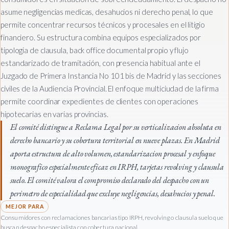
asume negligencias medicas, desahucios ni derecho penal, lo que
permite concentrar recursos técnicos y procesales en el litigio
financiero. Su estructura combina equipos especializados por
tipologia de clausula, back office documental propio y flujo
estandarizado de tramitación, con presencia habitual ante el
Juzgado de Primera Instancia No 101 bis de Madrid y las secciones
civiles de la Audiencia Provincial. El enfoque multiciudad de la firma
permite coordinar expedientes de clientes con operaciones
hipotecarias en varias provincias.
El comité distingue a Reclama Legal por su verticalizacion absoluta en
derecho bancario y su cobertura territorial en nueve plazas. En Madrid
aporta estructura de alto volumen, estandarizacion procesal y enfoque
monografico especialmente eficaz en IRPH, tarjetas revolving y clausula
suelo. El comité valora el compromiso declarado del despacho con un
perimetro de especialidad que excluye negligencias, desahucios y penal.
Consumidores con reclamaciones bancarias tipo IRPH, revolving o clausula suelo que
buscan despacho especialista con cobertura nacional.