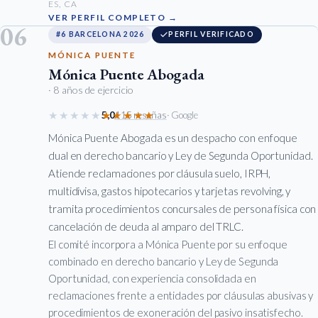
ES, CA
VER PERFIL COMPLETO →
06
#6 BARCELONA 2026
PERFIL VERIFICADO
MÓNICA PUENTE
Mónica Puente Abogada
· 8 años de ejercicio
★★★★★
★★★★★
5,0
115 reseñas
· Google
Mónica Puente Abogada es un despacho con enfoque
dual en derecho bancario y Ley de Segunda Oportunidad.
Atiende reclamaciones por cláusula suelo, IRPH,
multidivisa, gastos hipotecarios y tarjetas revolving, y
tramita procedimientos concursales de persona física con
cancelación de deuda al amparo del TRLC.
El comité incorpora a Mónica Puente por su enfoque
combinado en derecho bancario y Ley de Segunda
Oportunidad, con experiencia consolidada en
reclamaciones frente a entidades por cláusulas abusivas y
procedimientos de exoneración del pasivo insatisfecho.