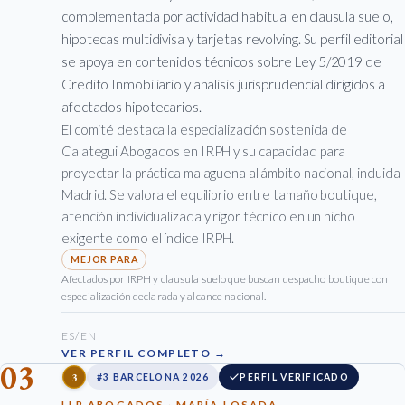
complementada por actividad habitual en clausula suelo,
hipotecas multidivisa y tarjetas revolving. Su perfil editorial
se apoya en contenidos técnicos sobre Ley 5/2019 de
Credito Inmobiliario y analisis jurisprudencial dirigidos a
afectados hipotecarios.
El comité destaca la especialización sostenida de
Calategui Abogados en IRPH y su capacidad para
proyectar la práctica malaguena al ámbito nacional, incluida
Madrid. Se valora el equilibrio entre tamaño boutique,
atención individualizada y rigor técnico en un nicho
exigente como el índice IRPH.
Afectados por IRPH y clausula suelo que buscan despacho boutique con
especialización declarada y alcance nacional.
ES/EN
VER PERFIL COMPLETO →
03
3
#3 BARCELONA 2026
PERFIL VERIFICADO
LLR ABOGADOS · MARÍA LOSADA