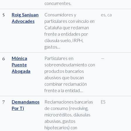
concurrentes.
5
Roig Sanjuan
Consumidores y
es, ca
Advocades
particulares con vínculo en
Cataluña que reclaman
frente a entidades por
cláusula suelo, IRPH,
gastos…
6
Mónica
Particulares en
—
Puente
sobreendeudamiento con
Abogada
productos bancarios
abusivos que buscan
combinar reclamación
frente a la entidad…
7
Demandamos
Reclamaciones bancarias
ES
Por Ti
de consumo (revolving,
microcréditos, cláusulas
abusivas, gastos
hipotecarios) con