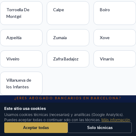
Torroella De
Calpe
Boiro
Montgri
Azpeitia
Zumaia
Xove
Viveiro
Zafra Badajoz
Vinarós
Villanueva de
los Infantes
¿ERES ABOGADO BANCARIOS EN BARCELONA?
Solicita tu evaluación
Este sitio usa cookies
1
Usamos cookies técnicas (necesarias) y analíticas (Google Analytics).
editorial
Puedes aceptar todas o continuar solo con las técnicas.
Más información
.
Aceptar todas
Solo técnicas