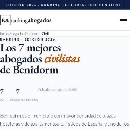
EDICIÓN 2026 · RANKING EDITORIAL INDEPENDIENTE
ranking
abogados
RA
Inicio
›
Abogados Benidorm
›
Civil
Ciudades
RANKING · EDICIÓN 2026
Los 7 mejores
abogados
civilistas
Especialidades
de Benidorm
Diccionario
Metodología
Actualizado agosto 2026
7
7
evaluados
seleccionados
Edición 2026
Benidorm es el municipio con mayor densidad de plazas
Ser evaluado
hoteleras y de apartamentos turísticos de España, y uno de los