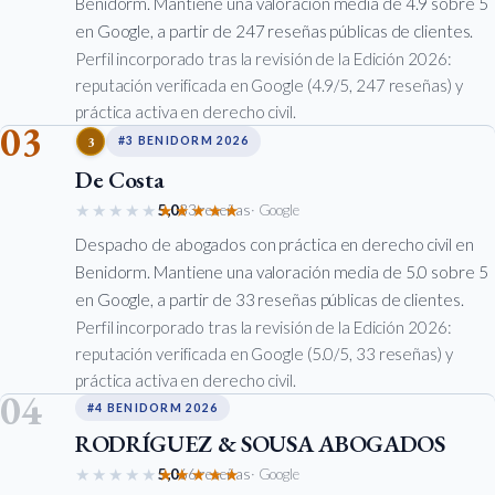
Benidorm. Mantiene una valoración media de 4.9 sobre 5
en Google, a partir de 247 reseñas públicas de clientes.
Perfil incorporado tras la revisión de la Edición 2026:
reputación verificada en Google (4.9/5, 247 reseñas) y
práctica activa en derecho civil.
03
3
#3 BENIDORM 2026
De Costa
★★★★★
★★★★★
5,0
33 reseñas
· Google
Despacho de abogados con práctica en derecho civil en
Benidorm. Mantiene una valoración media de 5.0 sobre 5
en Google, a partir de 33 reseñas públicas de clientes.
Perfil incorporado tras la revisión de la Edición 2026:
reputación verificada en Google (5.0/5, 33 reseñas) y
práctica activa en derecho civil.
04
#4 BENIDORM 2026
RODRÍGUEZ & SOUSA ABOGADOS
★★★★★
★★★★★
5,0
66 reseñas
· Google