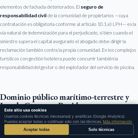
elementos de fachada deteriorados. El
seguro de
responsabilidad civil
de la comunidad de propietarios —cuya
contratación es obligatoria conforme al artículo 10.1.e) LPH— es la
vía natural de indemnización para el perjudicado, si bien cuando el
siniestro supera el capital asegurado el abogado debe dirigir la
reclamación también contra la propia comunidad. En los complejos
turísticos con gestión hotelera puede concurrir también la
responsabilidad del gestor o del explotador del servicio de piscina.
Dominio público marítimo-terrestre y
Ley de Costas en Benidorm
Este sitio usa cookies
1
Usamos cookies técnicas (necesarias) y analíticas (Google Analytics).
El litoral de Benidorm incluye propiedades en primera línea de mar
Puedes aceptar todas o continuar solo con las técnicas.
Más información
.
Aceptar todas
Solo técnicas
sujetas a las restricciones de la
Ley 22/1988 de Costas
. La