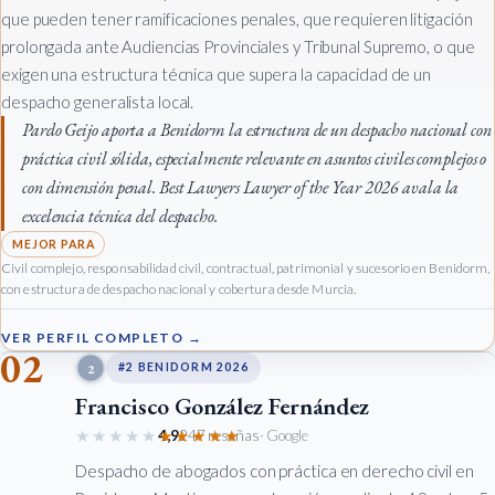
que pueden tener ramificaciones penales, que requieren litigación
prolongada ante Audiencias Provinciales y Tribunal Supremo, o que
exigen una estructura técnica que supera la capacidad de un
despacho generalista local.
Pardo Geijo aporta a Benidorm la estructura de un despacho nacional con
práctica civil sólida, especialmente relevante en asuntos civiles complejos o
con dimensión penal. Best Lawyers Lawyer of the Year 2026 avala la
excelencia técnica del despacho.
Civil complejo, responsabilidad civil, contractual, patrimonial y sucesorio en Benidorm,
con estructura de despacho nacional y cobertura desde Murcia.
VER PERFIL COMPLETO →
02
2
#2 BENIDORM 2026
Francisco González Fernández
★★★★★
★★★★★
4,9
247 reseñas
· Google
Despacho de abogados con práctica en derecho civil en