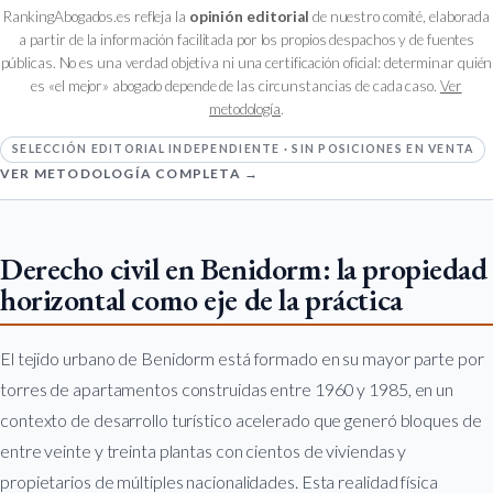
RankingAbogados.es refleja la
opinión editorial
de nuestro comité, elaborada
a partir de la información facilitada por los propios despachos y de fuentes
públicas. No es una verdad objetiva ni una certificación oficial: determinar quién
es «el mejor» abogado depende de las circunstancias de cada caso.
Ver
metodología
.
SELECCIÓN EDITORIAL INDEPENDIENTE · SIN POSICIONES EN VENTA
VER METODOLOGÍA COMPLETA →
Derecho civil en Benidorm: la propiedad
horizontal como eje de la práctica
El tejido urbano de Benidorm está formado en su mayor parte por
torres de apartamentos construidas entre 1960 y 1985, en un
contexto de desarrollo turístico acelerado que generó bloques de
entre veinte y treinta plantas con cientos de viviendas y
propietarios de múltiples nacionalidades. Esta realidad física