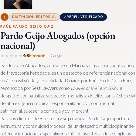
1
DISTINCIÓN EDITORIAL
PERFIL VERIFICADO
RAÚL PARDO GEIJO RUIZ
Pardo Geijo Abogados (opción
nacional)
★★★★★
★★★★★
4,8
84 reseñas
· Google
Pardo Geijo Abogados, con sede en Murcia y más de cincuenta años
de trayectoria heredada, es un despacho de referencia nacional con
un área civil sólida y consolidada. Dirigido por Raúl Pardo Geijo Ruiz,
reconocido por Best Lawyers como
Lawyer of the Year 2026
, el
despacho compatibiliza su vocación penalista de élite con práctica civil
de alta exigencia técnica: responsabilidad civil, contractual,
patrimonial, sucesoria compleja y civil mercantil.
Para los clientes de Benidorm y su provincia, Pardo Geijo aporta la
estructura y continuidad procesal de un despacho multidisciplinar de
referencia nacional, especialmente útil en asuntos civiles complejos