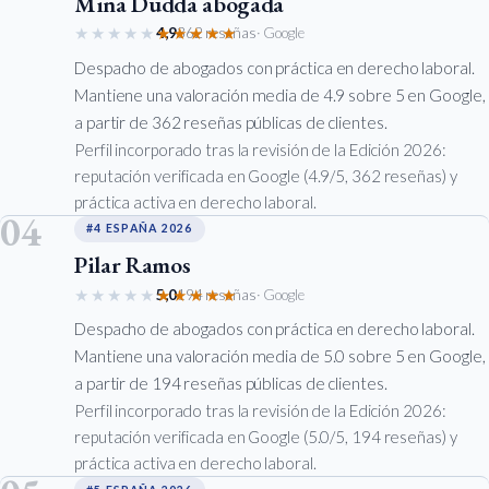
Mina Dudda abogada
★★★★★
★★★★★
4,9
362 reseñas
· Google
Despacho de abogados con práctica en derecho laboral.
Mantiene una valoración media de 4.9 sobre 5 en Google,
a partir de 362 reseñas públicas de clientes.
Perfil incorporado tras la revisión de la Edición 2026:
reputación verificada en Google (4.9/5, 362 reseñas) y
práctica activa en derecho laboral.
04
#4 ESPAÑA 2026
Pilar Ramos
★★★★★
★★★★★
5,0
194 reseñas
· Google
Despacho de abogados con práctica en derecho laboral.
Mantiene una valoración media de 5.0 sobre 5 en Google,
a partir de 194 reseñas públicas de clientes.
Perfil incorporado tras la revisión de la Edición 2026:
reputación verificada en Google (5.0/5, 194 reseñas) y
práctica activa en derecho laboral.