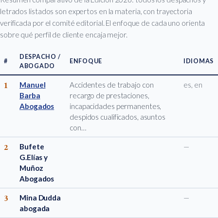
letrados listados son expertos en la materia, con trayectoria
verificada por el comité editorial. El enfoque de cada uno orienta
sobre qué perfil de cliente encaja mejor.
DESPACHO /
#
ENFOQUE
IDIOMAS
ABOGADO
1
Manuel
Accidentes de trabajo con
es, en
Barba
recargo de prestaciones,
Abogados
incapacidades permanentes,
despidos cualificados, asuntos
con…
2
Bufete
—
G.Elías y
Muñoz
Abogados
3
Mina Dudda
—
abogada