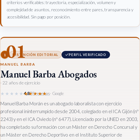
criterios verificables: trayectoria, especialización, volumen y
complejidad de asuntos, reconocimiento entre pares, transparencia y
accesibilidad. Sin pago por posición.
01
1
DISTINCIÓN EDITORIAL
PERFIL VERIFICADO
MANUEL BARBA
Manuel Barba Abogados
· 22 años de ejercicio
★★★★★
★★★★★
4,8
78 reseñas
· Google
Manuel Barba Morán es un abogado laboralista con ejercicio
profesional ininterrumpido desde 2004, colegiado en el ICA Gijón (nº
2243) y en el ICA Oviedo (nº 6477). Licenciado por la UNED en 2003,
ha completado su formación con un Máster en Derecho Concursal y
un Máster en Derecho Deportivo en el Instituto Superior de