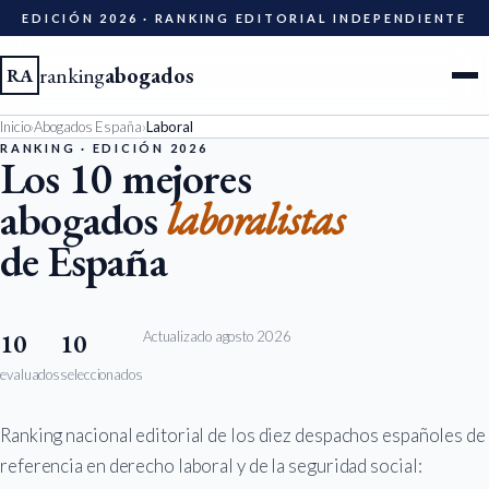
EDICIÓN 2026 · RANKING EDITORIAL INDEPENDIENTE
ranking
abogados
RA
Inicio
›
Abogados España
›
Laboral
Ciudades
RANKING · EDICIÓN 2026
Los 10 mejores
abogados
laboralistas
Especialidades
de España
Diccionario
Metodología
Actualizado agosto 2026
10
10
evaluados
seleccionados
Edición 2026
Ranking nacional editorial de los diez despachos españoles de
Ser evaluado
referencia en derecho laboral y de la seguridad social: