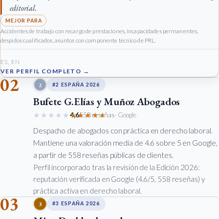
editorial.
Accidentes de trabajo con recargo de prestaciones, incapacidades permanentes,
despidos cualificados, asuntos con componente técnico de PRL.
ES, EN
VER PERFIL COMPLETO →
02
2
#2 ESPAÑA 2026
Bufete G.Elías y Muñoz Abogados
★★★★★
★★★★★
4,6
558 reseñas
· Google
Despacho de abogados con práctica en derecho laboral.
Mantiene una valoración media de 4.6 sobre 5 en Google,
a partir de 558 reseñas públicas de clientes.
Perfil incorporado tras la revisión de la Edición 2026:
reputación verificada en Google (4.6/5, 558 reseñas) y
práctica activa en derecho laboral.
03
3
#3 ESPAÑA 2026