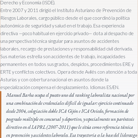
Derecho y Economía (ISDE).
Entre 2007 y 2011 dirigió el Instituto Asturiano de Prevención de
Riesgos Laborales, cargo público desde el que coordinó la política
autonómica de seguridad y salud en el trabajo. Esa experiencia
directiva —poco habitual en ejercicio privado— dota al despacho de
una perspectiva técnica singular para asuntos de accidentes
laborales, recargo de prestaciones y responsabilidad civil derivada.
Sus materias estrella son accidentes de trabajo, incapacidades
permanentes en todos sus grados, despidos, procedimientos ERE y
ERTE y conflictos colectivos. Opera desde Avilés con atención a toda
Asturias y con cobertura nacional en asuntos donde la
especialización compensa el desplazamiento. Idiomas ES/EN.
Manuel Barba ocupa el puesto uno del ranking laboralista nacional por
una combinación de credenciales difícil de igualar: ejercicio continuado
desde 2004, colegiación doble ICA Gijón e ICA Oviedo, formación de
posgrado múltiple en concursal y deportivo, y especialmente un paréntesis
directivo en el IAPRL (2007-2011) que le sitúa como referencia técnica
en prevención y accidentes laborales. Esa trayectoria es la base del liderazgo