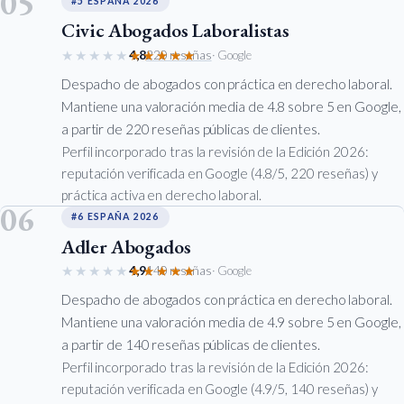
05
#5 ESPAÑA 2026
Civic Abogados Laboralistas
★★★★★
★★★★★
4,8
220 reseñas
· Google
Despacho de abogados con práctica en derecho laboral.
Mantiene una valoración media de 4.8 sobre 5 en Google,
a partir de 220 reseñas públicas de clientes.
Perfil incorporado tras la revisión de la Edición 2026:
reputación verificada en Google (4.8/5, 220 reseñas) y
práctica activa en derecho laboral.
06
#6 ESPAÑA 2026
Adler Abogados
★★★★★
★★★★★
4,9
140 reseñas
· Google
Despacho de abogados con práctica en derecho laboral.
Mantiene una valoración media de 4.9 sobre 5 en Google,
a partir de 140 reseñas públicas de clientes.
Perfil incorporado tras la revisión de la Edición 2026:
reputación verificada en Google (4.9/5, 140 reseñas) y