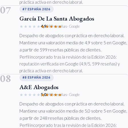
práctica activa en derecho laboral.
07
#7 ESPAÑA 2026
García De La Santa Abogados
★★★★★
★★★★★
4,9
599 reseñas
· Google
Despacho de abogados con práctica en derecho laboral.
Mantiene una valoración media de 4.9 sobre 5 en Google,
a partir de 599 reseñas públicas de clientes.
Perfil incorporado tras la revisión de la Edición 2026:
reputación verificada en Google (4.9/5, 599 reseñas) y
práctica activa en derecho laboral.
08
#8 ESPAÑA 2026
A&E Abogados
★★★★★
★★★★★
5,0
248 reseñas
· Google
Despacho de abogados con práctica en derecho laboral.
Mantiene una valoración media de 5.0 sobre 5 en Google,
a partir de 248 reseñas públicas de clientes.
Perfil incorporado tras la revisión de la Edición 2026: