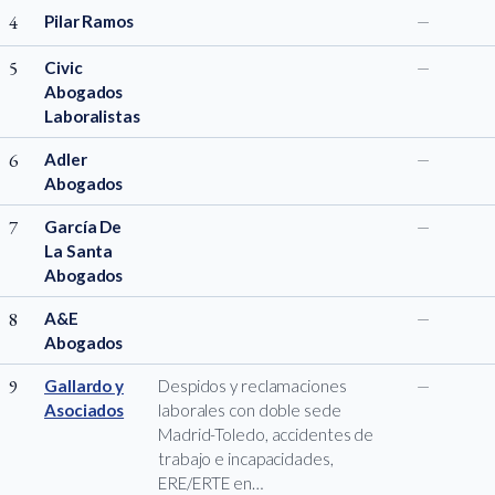
4
Pilar Ramos
—
5
Civic
—
Abogados
Laboralistas
6
Adler
—
Abogados
7
García De
—
La Santa
Abogados
8
A&E
—
Abogados
9
Gallardo y
Despidos y reclamaciones
—
Asociados
laborales con doble sede
Madrid-Toledo, accidentes de
trabajo e incapacidades,
ERE/ERTE en…