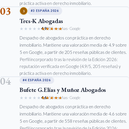
práctica activa en derecho inmobiliario.
03
3
#3 ESPAÑA 2026
Tres-K Abogadas
★★★★★
★★★★★
4,9
205 reseñas
· Google
Despacho de abogados con práctica en derecho
inmobiliario. Mantiene una valoración media de 4.9 sobre
5 en Google, a partir de 205 reseñas públicas de clientes.
Perfil incorporado tras la revisión de la Edición 2026:
reputación verificada en Google (4.9/5, 205 reseñas) y
práctica activa en derecho inmobiliario.
04
#4 ESPAÑA 2026
Bufete G.Elías y Muñoz Abogados
★★★★★
★★★★★
4,6
558 reseñas
· Google
Despacho de abogados con práctica en derecho
inmobiliario. Mantiene una valoración media de 4.6 sobre
5 en Google, a partir de 558 reseñas públicas de clientes.
Perfil incorporado tras la revisión de la Edición 2026: