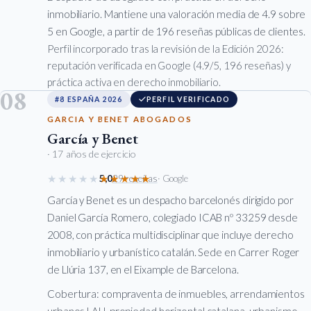
inmobiliario. Mantiene una valoración media de 4.9 sobre
5 en Google, a partir de 196 reseñas públicas de clientes.
Perfil incorporado tras la revisión de la Edición 2026:
reputación verificada en Google (4.9/5, 196 reseñas) y
práctica activa en derecho inmobiliario.
08
#8 ESPAÑA 2026
PERFIL VERIFICADO
GARCIA Y BENET ABOGADOS
García y Benet
· 17 años de ejercicio
★★★★★
★★★★★
5,0
29 reseñas
· Google
García y Benet es un despacho barcelonés dirigido por
Daniel García Romero, colegiado ICAB nº 33259 desde
2008, con práctica multidisciplinar que incluye derecho
inmobiliario y urbanístico catalán. Sede en Carrer Roger
de Llúria 137, en el Eixample de Barcelona.
Cobertura: compraventa de inmuebles, arrendamientos
urbanos LAU, propiedad horizontal catalana, urbanismo