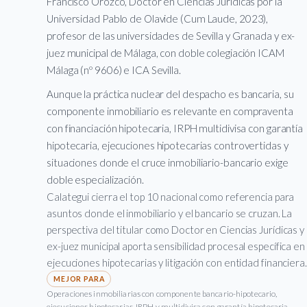
Francisco Orozco, Doctor en Ciencias Jurídicas por la
Universidad Pablo de Olavide (Cum Laude, 2023),
profesor de las universidades de Sevilla y Granada y ex-
juez municipal de Málaga, con doble colegiación ICAM
Málaga (nº 9606) e ICA Sevilla.
Aunque la práctica nuclear del despacho es bancaria, su
componente inmobiliario es relevante en compraventa
con financiación hipotecaria, IRPH multidivisa con garantía
hipotecaria, ejecuciones hipotecarias controvertidas y
situaciones donde el cruce inmobiliario-bancario exige
doble especialización.
Calategui cierra el top 10 nacional como referencia para
asuntos donde el inmobiliario y el bancario se cruzan. La
perspectiva del titular como Doctor en Ciencias Jurídicas y
ex-juez municipal aporta sensibilidad procesal específica en
ejecuciones hipotecarias y litigación con entidad financiera.
Operaciones inmobiliarias con componente bancario-hipotecario,
ejecuciones hipotecarias, IRPH y multidivisa con garantía hipotecaria.