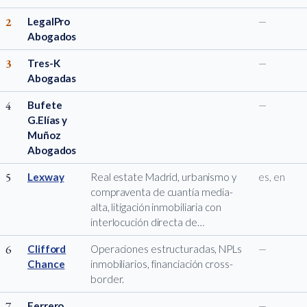
2
LegalPro
—
Abogados
3
Tres-K
—
Abogadas
4
Bufete
—
G.Elías y
Muñoz
Abogados
5
Lexway
Real estate Madrid, urbanismo y
es, en
compraventa de cuantía media-
alta, litigación inmobiliaria con
interlocución directa de…
6
Clifford
Operaciones estructuradas, NPLs
—
Chance
inmobiliarios, financiación cross-
border.
7
Ferrero
—