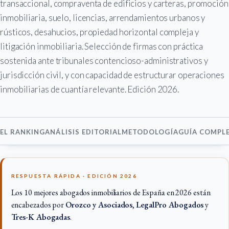
transaccional, compraventa de edificios y carteras, promoción
inmobiliaria, suelo, licencias, arrendamientos urbanos y
rústicos, desahucios, propiedad horizontal compleja y
litigación inmobiliaria. Selección de firmas con práctica
sostenida ante tribunales contencioso-administrativos y
jurisdicción civil, y con capacidad de estructurar operaciones
inmobiliarias de cuantía relevante. Edición 2026.
EL RANKING
ANÁLISIS EDITORIAL
METODOLOGÍA
GUÍA COMPL
RESPUESTA RÁPIDA · EDICIÓN 2026
Los 10 mejores abogados inmobiliarios de España en 2026 están
encabezados por
Orozco y Asociados
,
LegalPro Abogados
y
Tres-K Abogadas
.