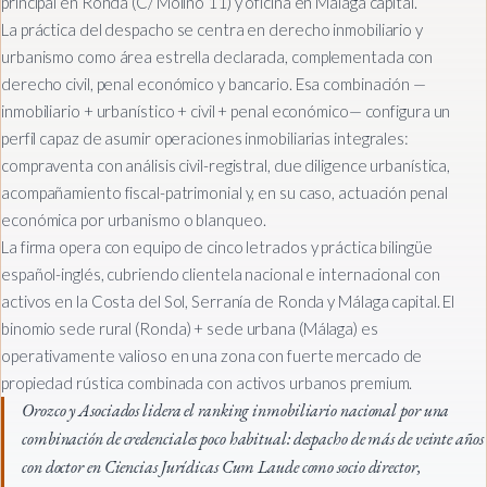
principal en Ronda (C/ Molino 11) y oficina en Málaga capital.
La práctica del despacho se centra en derecho inmobiliario y
urbanismo como área estrella declarada, complementada con
derecho civil, penal económico y bancario. Esa combinación —
inmobiliario + urbanístico + civil + penal económico— configura un
perfil capaz de asumir operaciones inmobiliarias integrales:
compraventa con análisis civil-registral, due diligence urbanística,
acompañamiento fiscal-patrimonial y, en su caso, actuación penal
económica por urbanismo o blanqueo.
La firma opera con equipo de cinco letrados y práctica bilingüe
español-inglés, cubriendo clientela nacional e internacional con
activos en la Costa del Sol, Serranía de Ronda y Málaga capital. El
binomio sede rural (Ronda) + sede urbana (Málaga) es
operativamente valioso en una zona con fuerte mercado de
propiedad rústica combinada con activos urbanos premium.
Orozco y Asociados lidera el ranking inmobiliario nacional por una
combinación de credenciales poco habitual: despacho de más de veinte años
con doctor en Ciencias Jurídicas Cum Laude como socio director,