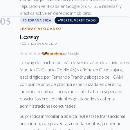
reputación verificada en Google (4.6/5, 558 reseñas) y
práctica activa en derecho inmobiliario.
05
#5 ESPAÑA 2026
PERFIL VERIFICADO
LEXWAY ABOGADOS
Lexway
· 15 años de ejercicio
★★★★★
★★★★★
4,9
79 reseñas
· Google
Lexway, despacho con más de veinte años de actividad en
Madrid (C/ Claudio Coello 46) y oficina en Guadalajara,
está dirigido por Fernando Franchy, abogado del ICAM
con quince años de práctica especializada en derecho
inmobiliario, urbanístico y mercantil. La firma supera los
doscientos procedimientos gestionados y ostenta
administraciones concursales.
Su práctica inmobiliaria abarca real estate transaccional,
urbanismo, compraventa, arrendamientos, propiedad