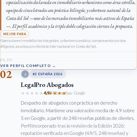
especialización declarada en inmobiliario-urbanismo como área estrella,
equipo de cinco letrados con práctica bilingüe, y cobertura natural de la
Costa del Sol —uno de los mercados inmobiliarios más activos de España
—. El perfil académico y la triple doble colegiación cierran la propuesta.
Operaciones inmobiliarias integrales, urbanismo andaluz, compraventa con due
diligence, asuntos con clientela internacional en Costa del Sol.
ES, EN
VER PERFIL COMPLETO →
02
2
#2 ESPAÑA 2026
LegalPro Abogados
★★★★★
★★★★★
4,9
248 reseñas
· Google
Despacho de abogados con práctica en derecho
inmobiliario. Mantiene una valoración media de 4.9 sobre
5 en Google, a partir de 248 reseñas públicas de clientes.
Perfil incorporado tras la revisión de la Edición 2026:
reputación verificada en Google (4.9/5, 248 reseñas) y