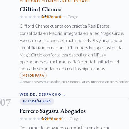
CLIFFORD CHANCE · REAL ESTATE
Clifford Chance
★★★★★
★★★★★
4,5
33 reseñas
· Google
Clifford Chance cuenta con práctica Real Estate
consolidada en Madrid, integrada en la red Magic Circle.
Foco en operaciones estructuradas, NPLs y financiación
inmobiliaria internacional. Chambers Europe sostenida.
Magic Circle con fortaleza específica en NPLs y
operaciones estructuradas. Referencia habitual en el
mercado secundario de créditos hipotecarios.
Operaciones estructuradas, NPLs inmobiliarios, financiación cross-border.
WEB DEL DESPACHO →
07
#7 ESPAÑA 2026
Ferrero Sagasta Abogados
★★★★★
★★★★★
4,9
196 reseñas
· Google
Despacho de abogados con práctica en derecho