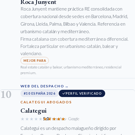
Roca Junyent
Roca Junyent mantiene práctica RE consolidada con
cobertura nacional desde sedes en Barcelona, Madrid,
Girona, Lleida, Palma, Bilbao y Valencia. Referencia en
urbanismo catalán y mediterráneo.
Firma catalana con cobertura mediterránea diferencial.
Fortaleza particular en urbanismo catalán, balear y
valenciano.
Real estate catalán y balear, urbanismo mediterráneo, residencial
premium.
WEB DEL DESPACHO →
10
#10 ESPAÑA 2026
PERFIL VERIFICADO
CALATEGUI ABOGADOS
Calategui
★★★★★
★★★★★
5,0
7 reseñas
· Google
Calategui es un despacho malagueño dirigido por