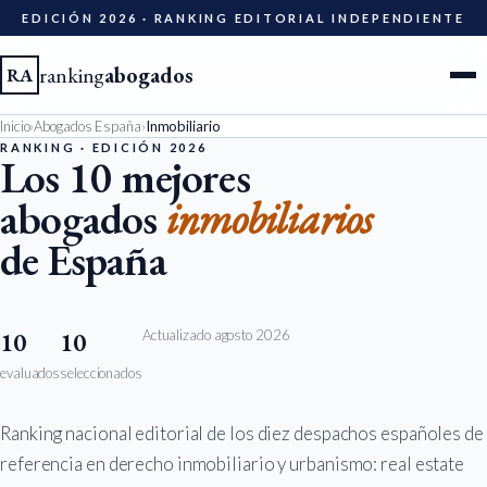
EDICIÓN 2026 · RANKING EDITORIAL INDEPENDIENTE
ranking
abogados
RA
Inicio
›
Abogados España
›
Inmobiliario
Ciudades
RANKING · EDICIÓN 2026
Los 10 mejores
abogados
inmobiliarios
Especialidades
de España
Diccionario
Metodología
Actualizado agosto 2026
10
10
evaluados
seleccionados
Edición 2026
Ranking nacional editorial de los diez despachos españoles de
Ser evaluado
referencia en derecho inmobiliario y urbanismo: real estate