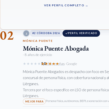
VER PERFIL COMPLETO →
02
2
#2 CÓRDOBA 2026
PERFIL VERIFICADO
MÓNICA PUENTE
Mónica Puente Abogada
· 8 años de ejercicio
★★★★★
★★★★★
5,0
115 reseñas
· Google
Mónica Puente Abogados es despacho con foco en S
concursal de persona física, con cobertura nacional y a
Liérganes.
Tercera por el foco específico en LSO de persona física
Liérganes.
Persona física, autónomos, BEPI, exoneración con 