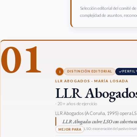
Selección editorial del comité d
complejidad de asuntos, reconoc
01
1
DISTINCIÓN EDITORIAL
PERFIL
LLR ABOGADOS · MARÍA LOSADA
LLR Abogado
· 20+ años de ejercicio
LLR Abogados (A Coruña, 1995) opera LSO 
LLR Abogados cubre LSO con cobertura 
LSO: exoneración del pasivo insati