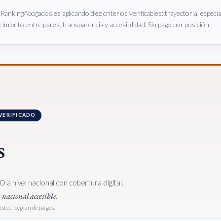
e RankingAbogados.es aplicando diez criterios verificables: trayectoria, especi
imiento entre pares, transparencia y accesibilidad. Sin pago por posición.
 VERIFICADO
s
a nivel nacional con cobertura digital.
nacional accesible.
sfecho, plan de pagos.