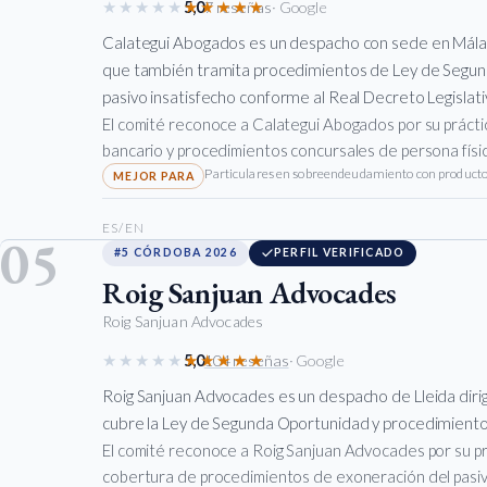
★★★★★
★★★★★
5,0
7 reseñas
· Google
Calategui Abogados es un despacho con sede en Málag
que también tramita procedimientos de Ley de Segun
pasivo insatisfecho conforme al Real Decreto Legislat
El comité reconoce a Calategui Abogados por su prác
bancario y procedimientos concursales de persona físic
Particulares en sobreendeudamiento con productos
ES/EN
05
#5 CÓRDOBA 2026
PERFIL VERIFICADO
Roig Sanjuan Advocades
Roig Sanjuan Advocades
★★★★★
★★★★★
5,0
104 reseñas
· Google
Roig Sanjuan Advocades es un despacho de Lleida diri
cubre la Ley de Segunda Oportunidad y procedimientos
El comité reconoce a Roig Sanjuan Advocades por su prá
cobertura de procedimientos de exoneración del pasiv