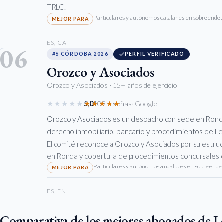
TRLC.
Particulares y autónomos catalanes en sobreend
ES, CA
06
#6 CÓRDOBA 2026
PERFIL VERIFICADO
Orozco y Asociados
Orozco y Asociados
· 15+ años de ejercicio
★★★★★
★★★★★
5,0
109 reseñas
· Google
Orozco y Asociados es un despacho con sede en Rond
derecho inmobiliario, bancario y procedimientos de 
El comité reconoce a Orozco y Asociados por su estruct
en Ronda y cobertura de procedimientos concursales d
Particulares y autónomos andaluces en sobreend
ES, EN
Comparativa de los mejores abogados de