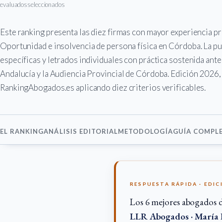
evaluados
seleccionados
Este ranking presenta las diez firmas con mayor experiencia 
Oportunidad e insolvencia de persona física en Córdoba. La pu
específicas y letrados individuales con práctica sostenida ante
Andalucía y la Audiencia Provincial de Córdoba. Edición 2026, 
RankingAbogados.es aplicando diez criterios verificables.
EL RANKING
ANÁLISIS EDITORIAL
METODOLOGÍA
GUÍA COMPL
RESPUESTA RÁPIDA · EDIC
Los 6 mejores abogados 
LLR Abogados · María