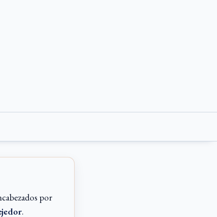
ncabezados por
ejedor
.