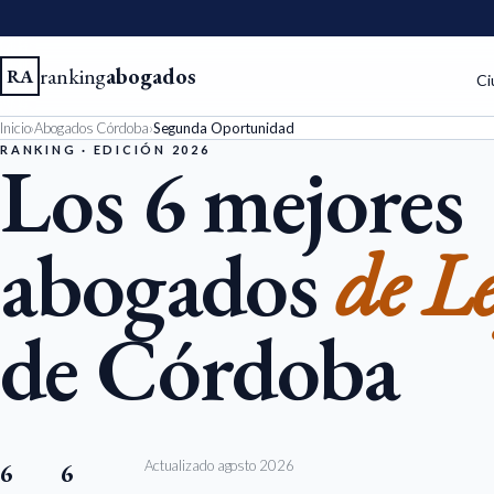
ranking
abogados
RA
Ci
Inicio
›
Abogados Córdoba
›
Segunda Oportunidad
RANKING · EDICIÓN 2026
Los 6 mejores
abogados
de L
de Córdoba
Actualizado agosto 2026
6
6