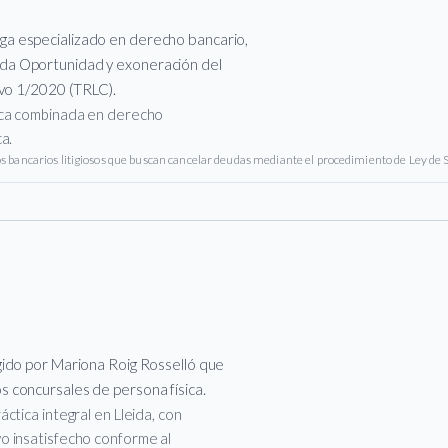
a especializado en derecho bancario,
da Oportunidad y exoneración del
ivo 1/2020 (TRLC).
tica combinada en derecho
a.
 bancarios litigiosos que buscan cancelar deudas mediante el procedimiento de Ley de
gido por Mariona Roig Rosselló que
 concursales de persona física.
ctica integral en Lleida, con
o insatisfecho conforme al