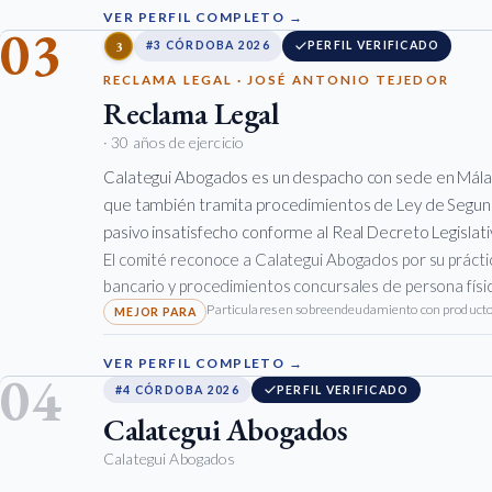
VER PERFIL COMPLETO →
03
3
#3 CÓRDOBA 2026
PERFIL VERIFICADO
RECLAMA LEGAL · JOSÉ ANTONIO TEJEDOR
Reclama Legal
· 30 años de ejercicio
Calategui Abogados es un despacho con sede en Málag
que también tramita procedimientos de Ley de Segun
pasivo insatisfecho conforme al Real Decreto Legislat
El comité reconoce a Calategui Abogados por su prác
bancario y procedimientos concursales de persona físi
Particulares en sobreendeudamiento con productos
VER PERFIL COMPLETO →
04
#4 CÓRDOBA 2026
PERFIL VERIFICADO
Calategui Abogados
Calategui Abogados