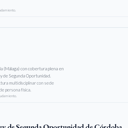
eudamiento.
a (Málaga) con cobertura plena en
Ley de Segunda Oportunidad.
ura multidisciplinar con sede
e persona física.
eudamiento.
 Ley de Segunda Oportunidad de Córdoba