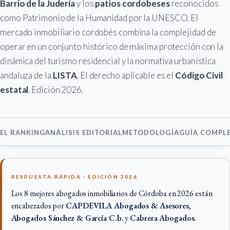
Barrio de la Judería
y los
patios cordobeses
reconocidos
como Patrimonio de la Humanidad por la UNESCO. El
mercado inmobiliario cordobés combina la complejidad de
operar en un conjunto histórico de máxima protección con la
dinámica del turismo residencial y la normativa urbanística
andaluza de la
LISTA
. El derecho aplicable es el
Código Civil
estatal
. Edición 2026.
EL RANKING
ANÁLISIS EDITORIAL
METODOLOGÍA
GUÍA COMPL
RESPUESTA RÁPIDA · EDICIÓN 2026
Los 8 mejores abogados inmobiliarios de Córdoba en 2026 están
encabezados por
CAPDEVILA Abogados & Asesores
,
Abogados Sánchez & García C.b.
y
Cabrera Abogados
.