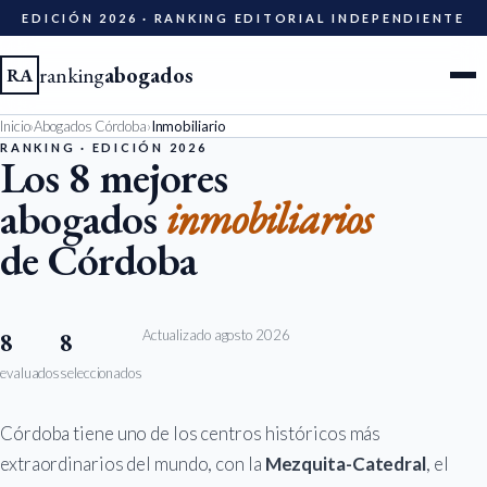
EDICIÓN 2026 · RANKING EDITORIAL INDEPENDIENTE
ranking
abogados
RA
Inicio
›
Abogados Córdoba
›
Inmobiliario
Ciudades
RANKING · EDICIÓN 2026
Los 8 mejores
abogados
inmobiliarios
Especialidades
de Córdoba
Diccionario
Metodología
Actualizado agosto 2026
8
8
evaluados
seleccionados
Edición 2026
Córdoba tiene uno de los centros históricos más
Ser evaluado
extraordinarios del mundo, con la
Mezquita-Catedral
, el