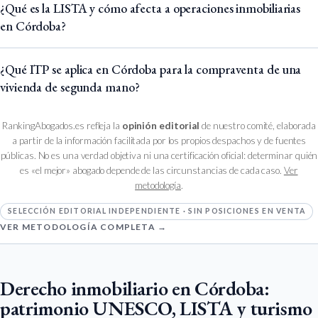
¿Qué es la LISTA y cómo afecta a operaciones inmobiliarias
en Córdoba?
¿Qué ITP se aplica en Córdoba para la compraventa de una
vivienda de segunda mano?
RankingAbogados.es refleja la
opinión editorial
de nuestro comité, elaborada
a partir de la información facilitada por los propios despachos y de fuentes
públicas. No es una verdad objetiva ni una certificación oficial: determinar quién
es «el mejor» abogado depende de las circunstancias de cada caso.
Ver
metodología
.
SELECCIÓN EDITORIAL INDEPENDIENTE · SIN POSICIONES EN VENTA
VER METODOLOGÍA COMPLETA →
Derecho inmobiliario en Córdoba:
patrimonio UNESCO, LISTA y turismo