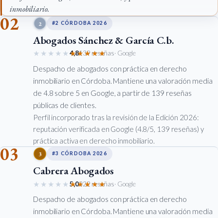
inmobiliario.
02
2
#2 CÓRDOBA 2026
Abogados Sánchez & García C.b.
★★★★★
★★★★★
4,8
139 reseñas
· Google
Despacho de abogados con práctica en derecho
inmobiliario en Córdoba. Mantiene una valoración media
de 4.8 sobre 5 en Google, a partir de 139 reseñas
públicas de clientes.
Perfil incorporado tras la revisión de la Edición 2026:
reputación verificada en Google (4.8/5, 139 reseñas) y
práctica activa en derecho inmobiliario.
03
3
#3 CÓRDOBA 2026
Cabrera Abogados
★★★★★
★★★★★
5,0
322 reseñas
· Google
Despacho de abogados con práctica en derecho
inmobiliario en Córdoba. Mantiene una valoración media