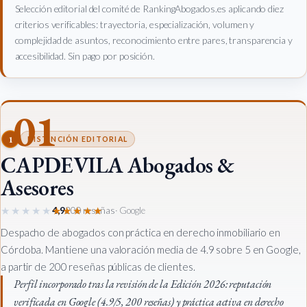
Selección editorial del comité de RankingAbogados.es aplicando diez
criterios verificables: trayectoria, especialización, volumen y
complejidad de asuntos, reconocimiento entre pares, transparencia y
accesibilidad. Sin pago por posición.
01
1
DISTINCIÓN EDITORIAL
CAPDEVILA Abogados &
Asesores
★★★★★
★★★★★
4,9
200 reseñas
· Google
Despacho de abogados con práctica en derecho inmobiliario en
Córdoba. Mantiene una valoración media de 4.9 sobre 5 en Google,
a partir de 200 reseñas públicas de clientes.
Perfil incorporado tras la revisión de la Edición 2026: reputación
verificada en Google (4.9/5, 200 reseñas) y práctica activa en derecho