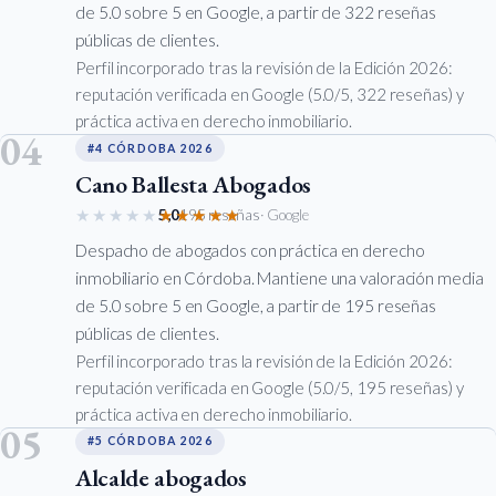
de 5.0 sobre 5 en Google, a partir de 322 reseñas
públicas de clientes.
Perfil incorporado tras la revisión de la Edición 2026:
reputación verificada en Google (5.0/5, 322 reseñas) y
práctica activa en derecho inmobiliario.
04
#4 CÓRDOBA 2026
Cano Ballesta Abogados
★★★★★
★★★★★
5,0
195 reseñas
· Google
Despacho de abogados con práctica en derecho
inmobiliario en Córdoba. Mantiene una valoración media
de 5.0 sobre 5 en Google, a partir de 195 reseñas
públicas de clientes.
Perfil incorporado tras la revisión de la Edición 2026:
reputación verificada en Google (5.0/5, 195 reseñas) y
práctica activa en derecho inmobiliario.
05
#5 CÓRDOBA 2026
Alcalde abogados