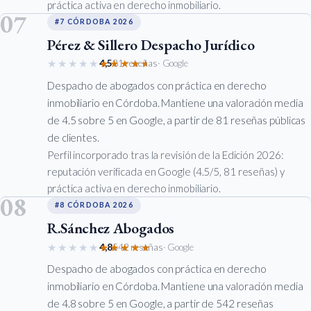
práctica activa en derecho inmobiliario.
07
#7 CÓRDOBA 2026
Pérez & Sillero Despacho Jurídico
★★★★★
★★★★★
4,5
81 reseñas
· Google
Despacho de abogados con práctica en derecho
inmobiliario en Córdoba. Mantiene una valoración media
de 4.5 sobre 5 en Google, a partir de 81 reseñas públicas
de clientes.
Perfil incorporado tras la revisión de la Edición 2026:
reputación verificada en Google (4.5/5, 81 reseñas) y
práctica activa en derecho inmobiliario.
08
#8 CÓRDOBA 2026
R.Sánchez Abogados
★★★★★
★★★★★
4,8
542 reseñas
· Google
Despacho de abogados con práctica en derecho
inmobiliario en Córdoba. Mantiene una valoración media
de 4.8 sobre 5 en Google, a partir de 542 reseñas