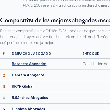
(4.9/5, 200 reseñas) y práctica activa en derecho merca
Comparativa de los mejores abogados merc
Resumen comparativo de la Edición 2026: todos los despachos y let
la materia, con trayectoria verificada por el comité editorial. El enf
qué perfil de cliente encaja mejor.
#
DESPACHO / ABOGADO
ENFOQUE
1
Batanero Abogados
Constitución de 
2
Cabrera Abogados
3
RRYP Global
4
R.Sánchez Abogados
5
Hinojosa Abogados