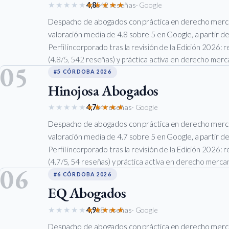
★★★★★
★★★★★
4,8
542 reseñas
· Google
Despacho de abogados con práctica en derecho merca
valoración media de 4.8 sobre 5 en Google, a partir de
Perfil incorporado tras la revisión de la Edición 2026:
(4.8/5, 542 reseñas) y práctica activa en derecho merca
05
#5 CÓRDOBA 2026
Hinojosa Abogados
★★★★★
★★★★★
4,7
54 reseñas
· Google
Despacho de abogados con práctica en derecho merca
valoración media de 4.7 sobre 5 en Google, a partir de
Perfil incorporado tras la revisión de la Edición 2026:
(4.7/5, 54 reseñas) y práctica activa en derecho mercant
06
#6 CÓRDOBA 2026
EQ Abogados
★★★★★
★★★★★
4,9
68 reseñas
· Google
Despacho de abogados con práctica en derecho merca