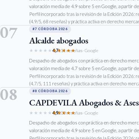
valoración media de 4.9 sobre 5 en Google, a partir de
Perfil incorporado tras la revisión de la Edición 2026:
(4.9/5, 68 reseñas) y práctica activa en derecho mercant
07
#7 CÓRDOBA 2026
Alcalde abogados
★★★★★
★★★★★
4,7
111 reseñas
· Google
Despacho de abogados con práctica en derecho merca
valoración media de 4.7 sobre 5 en Google, a partir de
Perfil incorporado tras la revisión de la Edición 2026:
(4.7/5, 111 reseñas) y práctica activa en derecho merca
08
#8 CÓRDOBA 2026
CAPDEVILA Abogados & Ases
★★★★★
★★★★★
4,9
200 reseñas
· Google
Despacho de abogados con práctica en derecho merca
valoración media de 4.9 sobre 5 en Google, a partir de
Perfil incorporado tras la revisión de la Edición 2026: