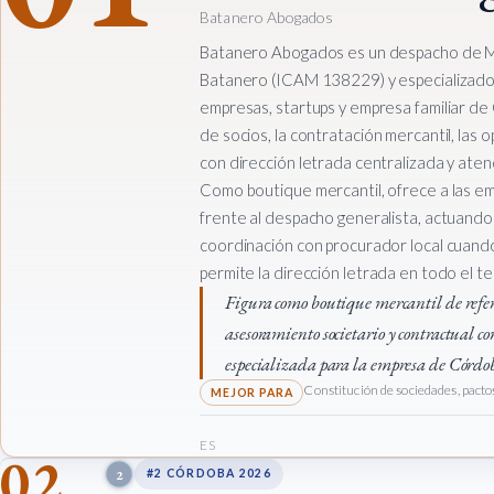
Batanero Abogados
Batanero Abogados es un despacho de Ma
Batanero (ICAM 138229) y especializad
empresas, startups y empresa familiar de
de socios, la contratación mercantil, las 
con dirección letrada centralizada y atenci
Como boutique mercantil, ofrece a las e
frente al despacho generalista, actuando
coordinación con procurador local cuando 
permite la dirección letrada en todo el ter
Figura como boutique mercantil de refe
asesoramiento societario y contractual co
especializada para la empresa de Córdo
Constitución de sociedades, pact
ES
02
2
#2 CÓRDOBA 2026