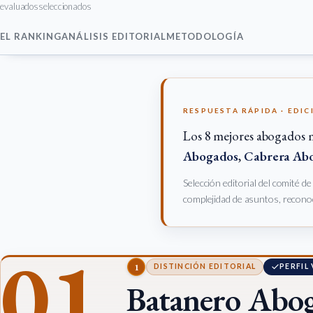
evaluados
seleccionados
EL RANKING
ANÁLISIS EDITORIAL
METODOLOGÍA
RESPUESTA RÁPIDA · EDIC
Los 8 mejores abogados 
Abogados
,
Cabrera Ab
Selección editorial del comité d
complejidad de asuntos, reconoc
01
1
DISTINCIÓN EDITORIAL
PERFIL
Batanero Abo