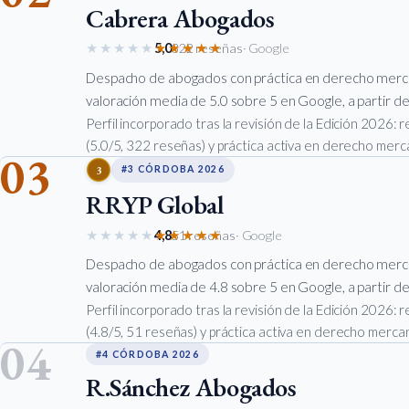
Cabrera Abogados
★★★★★
★★★★★
5,0
322 reseñas
· Google
Despacho de abogados con práctica en derecho merca
valoración media de 5.0 sobre 5 en Google, a partir de
Perfil incorporado tras la revisión de la Edición 2026:
(5.0/5, 322 reseñas) y práctica activa en derecho merca
03
3
#3 CÓRDOBA 2026
RRYP Global
★★★★★
★★★★★
4,8
51 reseñas
· Google
Despacho de abogados con práctica en derecho merca
valoración media de 4.8 sobre 5 en Google, a partir de
Perfil incorporado tras la revisión de la Edición 2026:
(4.8/5, 51 reseñas) y práctica activa en derecho mercant
04
#4 CÓRDOBA 2026
R.Sánchez Abogados