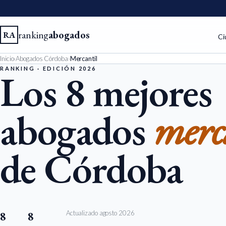
ranking
abogados
RA
Ci
Inicio
›
Abogados Córdoba
›
Mercantil
RANKING · EDICIÓN 2026
Los 8 mejores
abogados
merca
de Córdoba
Actualizado agosto 2026
8
8