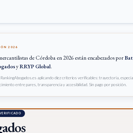
IÓN 2026
mercantilistas de Córdoba en 2026 están encabezados por
Bat
ogados
y
RRYP Global
.
e RankingAbogados.es aplicando diez criterios verificables: trayectoria, especi
imiento entre pares, transparencia y accesibilidad. Sin pago por posición.
 VERIFICADO
gados