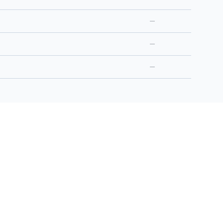
—
—
—