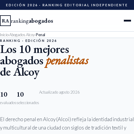
EDICIÓN 2026 · RANKING EDITORIAL INDEPENDIENTE
ranking
abogados
RA
Inicio
›
Abogados Alcoy
›
Penal
Ciudades
RANKING · EDICIÓN 2026
Los 10 mejores
abogados
penalistas
Especialidades
de Alcoy
Diccionario
Metodología
Actualizado agosto 2026
10
10
evaluados
seleccionados
Edición 2026
El derecho penal en Alcoy (Alcoi) refleja la identidad industrial
Ser evaluado
y multicultural de una ciudad con siglos de tradición textil y