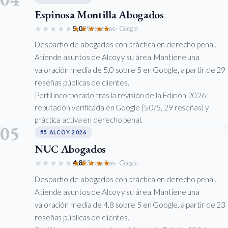
Espinosa Montilla Abogados
★★★★★
★★★★★
5,0
29 reseñas
· Google
Despacho de abogados con práctica en derecho penal.
Atiende asuntos de Alcoy y su área. Mantiene una
valoración media de 5.0 sobre 5 en Google, a partir de 29
reseñas públicas de clientes.
Perfil incorporado tras la revisión de la Edición 2026:
reputación verificada en Google (5.0/5, 29 reseñas) y
práctica activa en derecho penal.
05
#5 ALCOY 2026
NUC Abogados
★★★★★
★★★★★
4,8
23 reseñas
· Google
Despacho de abogados con práctica en derecho penal.
Atiende asuntos de Alcoy y su área. Mantiene una
valoración media de 4.8 sobre 5 en Google, a partir de 23
reseñas públicas de clientes.