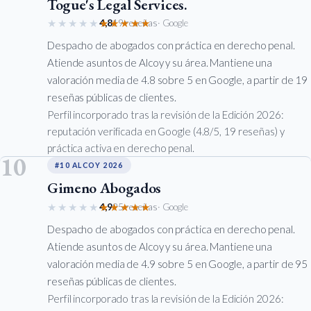
Togue's Legal Services.
★★★★★
★★★★★
4,8
19 reseñas
· Google
Despacho de abogados con práctica en derecho penal.
Atiende asuntos de Alcoy y su área. Mantiene una
valoración media de 4.8 sobre 5 en Google, a partir de 19
reseñas públicas de clientes.
Perfil incorporado tras la revisión de la Edición 2026:
reputación verificada en Google (4.8/5, 19 reseñas) y
práctica activa en derecho penal.
10
#10 ALCOY 2026
Gimeno Abogados
★★★★★
★★★★★
4,9
95 reseñas
· Google
Despacho de abogados con práctica en derecho penal.
Atiende asuntos de Alcoy y su área. Mantiene una
valoración media de 4.9 sobre 5 en Google, a partir de 95
reseñas públicas de clientes.
Perfil incorporado tras la revisión de la Edición 2026: