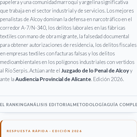
papelera y una comunidad marroquí y argelina significativa
que trabaja en el sector industrial y de servicios. Los mejores
penalistas de Alcoy dominan la defensa en narcotráfico en el
corredor A-7/N-340, los delitos laborales en las fábricas
textiles con mano de obra migrante, la falsedad documental
para obtener autorizaciones de residencia, los delitos fiscales
en empresas textiles con facturas falsas y los delitos
medioambientales en los polígonos industriales con vertidos
al Río Serpis. Actúan ante el
Juzgado de lo Penal de Alcoy
y
ante la
Audiencia Provincial de Alicante
. Edición 2026.
EL RANKING
ANÁLISIS EDITORIAL
METODOLOGÍA
GUÍA COMPL
RESPUESTA RÁPIDA · EDICIÓN 2026