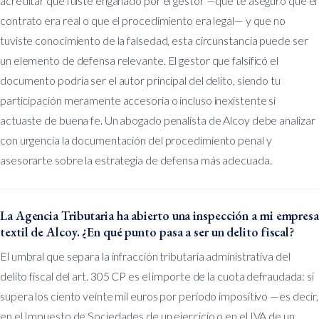
acreditar que fuiste engañado por el gestor —que te aseguró que el
contrato era real o que el procedimiento era legal— y que no
tuviste conocimiento de la falsedad, esta circunstancia puede ser
un elemento de defensa relevante. El gestor que falsificó el
documento podría ser el autor principal del delito, siendo tu
participación meramente accesoria o incluso inexistente si
actuaste de buena fe. Un abogado penalista de Alcoy debe analizar
con urgencia la documentación del procedimiento penal y
asesorarte sobre la estrategia de defensa más adecuada.
La Agencia Tributaria ha abierto una inspección a mi empresa
textil de Alcoy. ¿En qué punto pasa a ser un delito fiscal?
El umbral que separa la infracción tributaria administrativa del
delito fiscal del art. 305 CP es el importe de la cuota defraudada: si
supera los ciento veinte mil euros por período impositivo —es decir,
en el Impuesto de Sociedades de un ejercicio o en el IVA de un