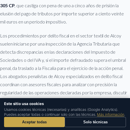
305 CP
, que castiga con pena de uno a cinco años de prisión la
elusión del pago de tributos por importe superior a ciento veinte
mil euros en un período impositivo.
Los procedimientos por delito fiscal en el sector textil de Alcoy
suelen iniciarse por una inspección de la Agencia Tributaria que
detecta discrepancias en las declaraciones del Impuesto de
Sociedades o del IVA y, si el importe defraudado supera el umbral
penal, da traslado a la Fiscalía para el ejercicio de la acción penal.
Los abogados penalistas de Alcoy especializados en delito fiscal
coordinan con asesores fiscales para analizar con precisión la
regularidad de las operaciones declaradas por la empresa, discutir
la valoración de las facturas cuestionadas por la Inspección y
Este sitio usa cookies
evaluar la posibilidad de regularizar la situación tributaria antes de
1
Usamos cookies técnicas (necesarias) y analíticas (Google Analytics).
Puedes aceptar todas o continuar solo con las técnicas.
Más información
.
que se ejercite la acción penal —pago de la deuda tributaria como
Aceptar todas
Solo técnicas
causa de exención de la pena conforme al art. 305.4 CP—.