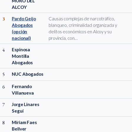
MURO DEL
ALCOY
3
Pardo Geijo
Causas complejas de narcotráfico,
Abogados
blanqueo, criminalidad organizada y
(opción
delitos económicos en Alcoy y su
nacional)
provincia, con…
4
Espinosa
Montilla
Abogados
5
NUC Abogados
6
Fernando
Villanueva
7
Jorge Linares
Seguí
8
Míriam Faes
Bellver