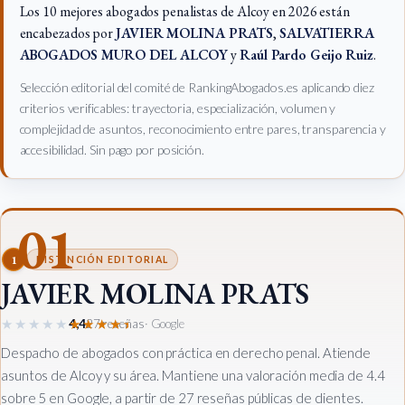
Los 10 mejores abogados penalistas de Alcoy en 2026 están
encabezados por
JAVIER MOLINA PRATS
,
SALVATIERRA
ABOGADOS MURO DEL ALCOY
y
Raúl Pardo Geijo Ruiz
.
Selección editorial del comité de RankingAbogados.es aplicando diez
criterios verificables: trayectoria, especialización, volumen y
complejidad de asuntos, reconocimiento entre pares, transparencia y
accesibilidad. Sin pago por posición.
01
1
DISTINCIÓN EDITORIAL
JAVIER MOLINA PRATS
★★★★★
★★★★★
4,4
27 reseñas
· Google
Despacho de abogados con práctica en derecho penal. Atiende
asuntos de Alcoy y su área. Mantiene una valoración media de 4.4
sobre 5 en Google, a partir de 27 reseñas públicas de clientes.