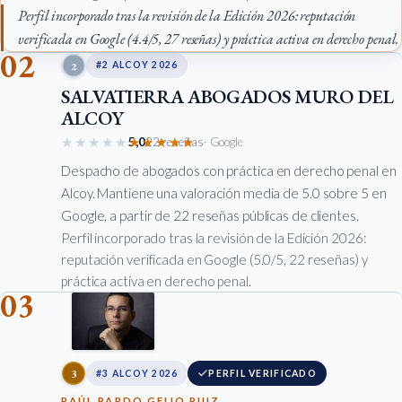
Perfil incorporado tras la revisión de la Edición 2026: reputación
verificada en Google (4.4/5, 27 reseñas) y práctica activa en derecho penal.
02
2
#2 ALCOY 2026
SALVATIERRA ABOGADOS MURO DEL
ALCOY
★★★★★
★★★★★
5,0
22 reseñas
· Google
Despacho de abogados con práctica en derecho penal en
Alcoy. Mantiene una valoración media de 5.0 sobre 5 en
Google, a partir de 22 reseñas públicas de clientes.
Perfil incorporado tras la revisión de la Edición 2026:
reputación verificada en Google (5.0/5, 22 reseñas) y
práctica activa en derecho penal.
03
3
#3 ALCOY 2026
PERFIL VERIFICADO
RAÚL PARDO GEIJO RUIZ