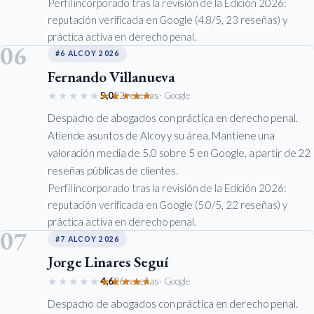
Perfil incorporado tras la revisión de la Edición 2026:
reputación verificada en Google (4.8/5, 23 reseñas) y
práctica activa en derecho penal.
06
#6 ALCOY 2026
Fernando Villanueva
★★★★★
★★★★★
5,0
22 reseñas
· Google
Despacho de abogados con práctica en derecho penal.
Atiende asuntos de Alcoy y su área. Mantiene una
valoración media de 5.0 sobre 5 en Google, a partir de 22
reseñas públicas de clientes.
Perfil incorporado tras la revisión de la Edición 2026:
reputación verificada en Google (5.0/5, 22 reseñas) y
práctica activa en derecho penal.
07
#7 ALCOY 2026
Jorge Linares Seguí
★★★★★
★★★★★
4,6
26 reseñas
· Google
Despacho de abogados con práctica en derecho penal.