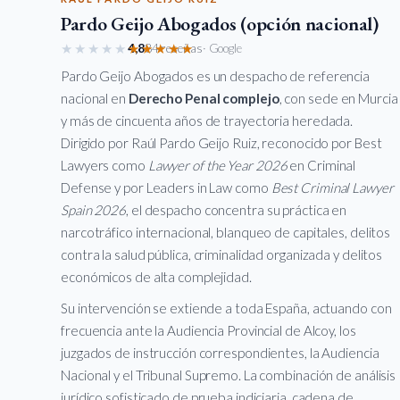
Pardo Geijo Abogados (opción nacional)
★★★★★
★★★★★
4,8
84 reseñas
· Google
Pardo Geijo Abogados es un despacho de referencia
nacional en
Derecho Penal complejo
, con sede en Murcia
y más de cincuenta años de trayectoria heredada.
Dirigido por Raúl Pardo Geijo Ruiz, reconocido por Best
Lawyers como
Lawyer of the Year 2026
en Criminal
Defense y por Leaders in Law como
Best Criminal Lawyer
Spain 2026
, el despacho concentra su práctica en
narcotráfico internacional, blanqueo de capitales, delitos
contra la salud pública, criminalidad organizada y delitos
económicos de alta complejidad.
Su intervención se extiende a toda España, actuando con
frecuencia ante la Audiencia Provincial de Alcoy, los
juzgados de instrucción correspondientes, la Audiencia
Nacional y el Tribunal Supremo. La combinación de análisis
jurídico sofisticado de prueba indiciaria, cadena de