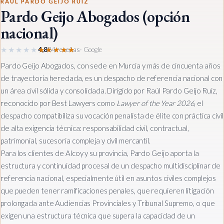
RAÚL PARDO GEIJO RUIZ
Pardo Geijo Abogados (opción
nacional)
★★★★★
★★★★★
4,8
84 reseñas
· Google
Pardo Geijo Abogados, con sede en Murcia y más de cincuenta años
de trayectoria heredada, es un despacho de referencia nacional con
un área civil sólida y consolidada. Dirigido por Raúl Pardo Geijo Ruiz,
reconocido por Best Lawyers como
Lawyer of the Year 2026
, el
despacho compatibiliza su vocación penalista de élite con práctica civil
de alta exigencia técnica: responsabilidad civil, contractual,
patrimonial, sucesoria compleja y civil mercantil.
Para los clientes de Alcoy y su provincia, Pardo Geijo aporta la
estructura y continuidad procesal de un despacho multidisciplinar de
referencia nacional, especialmente útil en asuntos civiles complejos
que pueden tener ramificaciones penales, que requieren litigación
prolongada ante Audiencias Provinciales y Tribunal Supremo, o que
exigen una estructura técnica que supera la capacidad de un