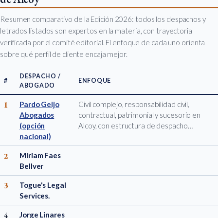
Resumen comparativo de la Edición 2026: todos los despachos y
letrados listados son expertos en la materia, con trayectoria
verificada por el comité editorial. El enfoque de cada uno orienta
sobre qué perfil de cliente encaja mejor.
DESPACHO /
#
ENFOQUE
ABOGADO
1
Pardo Geijo
Civil complejo, responsabilidad civil,
Abogados
contractual, patrimonial y sucesorio en
(opción
Alcoy, con estructura de despacho…
nacional)
2
Míriam Faes
Bellver
3
Togue's Legal
Services.
4
Jorge Linares