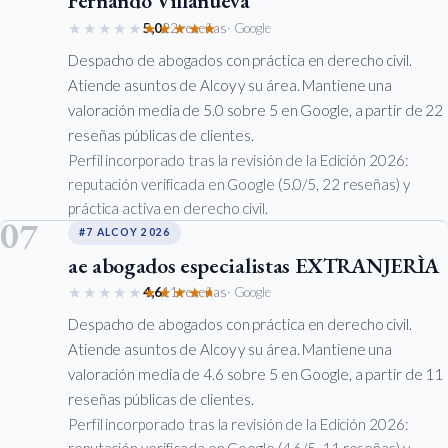
Fernando Villanueva
★★★★★
★★★★★
5,0
22 reseñas
· Google
Despacho de abogados con práctica en derecho civil.
Atiende asuntos de Alcoy y su área. Mantiene una
valoración media de 5.0 sobre 5 en Google, a partir de 22
reseñas públicas de clientes.
Perfil incorporado tras la revisión de la Edición 2026:
reputación verificada en Google (5.0/5, 22 reseñas) y
práctica activa en derecho civil.
07
#7 ALCOY 2026
ae abogados especialistas EXTRANJERÌA
★★★★★
★★★★★
4,6
11 reseñas
· Google
Despacho de abogados con práctica en derecho civil.
Atiende asuntos de Alcoy y su área. Mantiene una
valoración media de 4.6 sobre 5 en Google, a partir de 11
reseñas públicas de clientes.
Perfil incorporado tras la revisión de la Edición 2026:
reputación verificada en Google (4.6/5, 11 reseñas) y