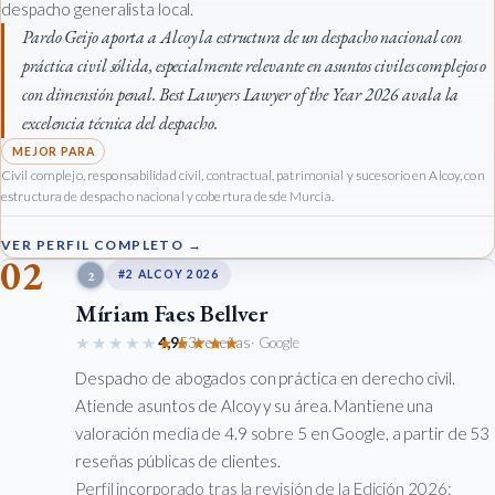
despacho generalista local.
Pardo Geijo aporta a Alcoy la estructura de un despacho nacional con
práctica civil sólida, especialmente relevante en asuntos civiles complejos o
con dimensión penal. Best Lawyers Lawyer of the Year 2026 avala la
excelencia técnica del despacho.
Civil complejo, responsabilidad civil, contractual, patrimonial y sucesorio en Alcoy, con
estructura de despacho nacional y cobertura desde Murcia.
VER PERFIL COMPLETO →
02
2
#2 ALCOY 2026
Míriam Faes Bellver
★★★★★
★★★★★
4,9
53 reseñas
· Google
Despacho de abogados con práctica en derecho civil.
Atiende asuntos de Alcoy y su área. Mantiene una
valoración media de 4.9 sobre 5 en Google, a partir de 53
reseñas públicas de clientes.
Perfil incorporado tras la revisión de la Edición 2026: