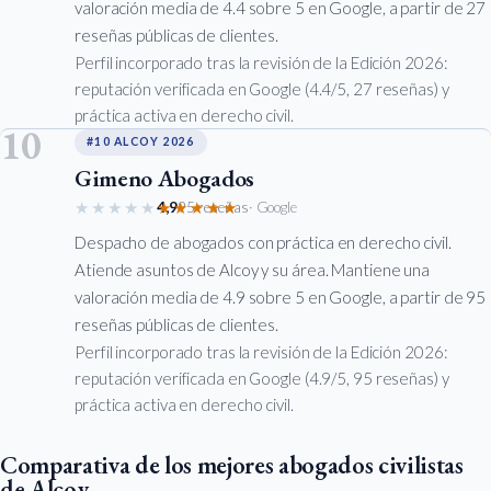
valoración media de 4.4 sobre 5 en Google, a partir de 27
reseñas públicas de clientes.
Perfil incorporado tras la revisión de la Edición 2026:
reputación verificada en Google (4.4/5, 27 reseñas) y
práctica activa en derecho civil.
10
#10 ALCOY 2026
Gimeno Abogados
★★★★★
★★★★★
4,9
95 reseñas
· Google
Despacho de abogados con práctica en derecho civil.
Atiende asuntos de Alcoy y su área. Mantiene una
valoración media de 4.9 sobre 5 en Google, a partir de 95
reseñas públicas de clientes.
Perfil incorporado tras la revisión de la Edición 2026:
reputación verificada en Google (4.9/5, 95 reseñas) y
práctica activa en derecho civil.
Comparativa de los mejores abogados civilistas
de Alcoy