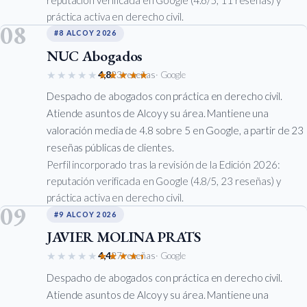
práctica activa en derecho civil.
08
#8 ALCOY 2026
NUC Abogados
★★★★★
★★★★★
4,8
23 reseñas
· Google
Despacho de abogados con práctica en derecho civil.
Atiende asuntos de Alcoy y su área. Mantiene una
valoración media de 4.8 sobre 5 en Google, a partir de 23
reseñas públicas de clientes.
Perfil incorporado tras la revisión de la Edición 2026:
reputación verificada en Google (4.8/5, 23 reseñas) y
práctica activa en derecho civil.
09
#9 ALCOY 2026
JAVIER MOLINA PRATS
★★★★★
★★★★★
4,4
27 reseñas
· Google
Despacho de abogados con práctica en derecho civil.
Atiende asuntos de Alcoy y su área. Mantiene una