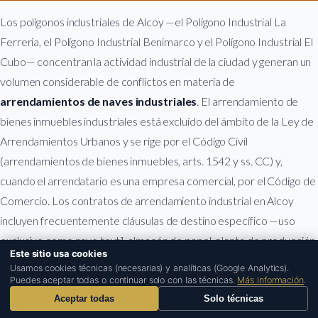
Los polígonos industriales de Alcoy —el Polígono Industrial La
Ferreria, el Polígono Industrial Benimarco y el Polígono Industrial El
Cubo— concentran la actividad industrial de la ciudad y generan un
volumen considerable de conflictos en materia de
arrendamientos de naves industriales
. El arrendamiento de
bienes inmuebles industriales está excluido del ámbito de la Ley de
Arrendamientos Urbanos y se rige por el Código Civil
(arrendamientos de bienes inmuebles, arts. 1542 y ss. CC) y,
¿Buscas al mejor abogado para tu caso?
cuando el arrendatario es una empresa comercial, por el Código de
Comercio. Los contratos de arrendamiento industrial en Alcoy
incluyen frecuentemente cláusulas de destino específico —uso
exclusivo como nave textil, almacén de papel, planta de producción
Este sitio usa cookies
—, cláusulas de adaptación de renta al IPC y cláusulas de obras de
Usamos cookies técnicas (necesarias) y analíticas (Google Analytics).
mejora que deben ser analizadas con precisión para evitar
Puedes aceptar todas o continuar solo con las técnicas.
Más información
.
conflictos posteriores.
Aceptar todas
Solo técnicas