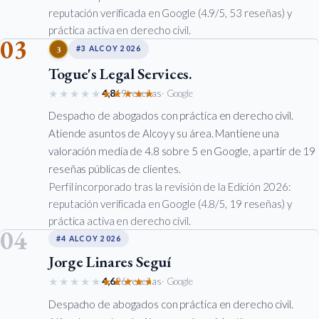
reputación verificada en Google (4.9/5, 53 reseñas) y
práctica activa en derecho civil.
03
3
#3 ALCOY 2026
Togue's Legal Services.
★★★★★
★★★★★
4,8
19 reseñas
· Google
Despacho de abogados con práctica en derecho civil.
Atiende asuntos de Alcoy y su área. Mantiene una
valoración media de 4.8 sobre 5 en Google, a partir de 19
reseñas públicas de clientes.
Perfil incorporado tras la revisión de la Edición 2026:
reputación verificada en Google (4.8/5, 19 reseñas) y
práctica activa en derecho civil.
04
#4 ALCOY 2026
Jorge Linares Seguí
★★★★★
★★★★★
4,6
26 reseñas
· Google
Despacho de abogados con práctica en derecho civil.