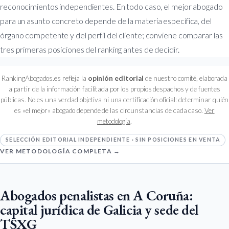
reconocimientos independientes. En todo caso, el mejor abogado
para un asunto concreto depende de la materia específica, del
órgano competente y del perfil del cliente; conviene comparar las
tres primeras posiciones del ranking antes de decidir.
RankingAbogados.es refleja la
opinión editorial
de nuestro comité, elaborada
a partir de la información facilitada por los propios despachos y de fuentes
públicas. No es una verdad objetiva ni una certificación oficial: determinar quién
es «el mejor» abogado depende de las circunstancias de cada caso.
Ver
metodología
.
SELECCIÓN EDITORIAL INDEPENDIENTE · SIN POSICIONES EN VENTA
VER METODOLOGÍA COMPLETA →
Abogados penalistas en A Coruña:
capital jurídica de Galicia y sede del
TSXG