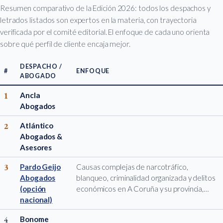
Resumen comparativo de la Edición 2026: todos los despachos y
letrados listados son expertos en la materia, con trayectoria
verificada por el comité editorial. El enfoque de cada uno orienta
sobre qué perfil de cliente encaja mejor.
DESPACHO /
#
ENFOQUE
ABOGADO
1
Ancla
Abogados
2
Atlántico
Abogados &
Asesores
3
Pardo Geijo
Causas complejas de narcotráfico,
Abogados
blanqueo, criminalidad organizada y delitos
(opción
económicos en A Coruña y su provincia,…
nacional)
4
Bonome