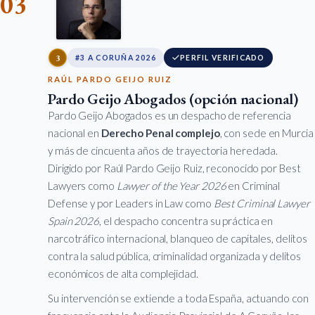
03
3
#3 A CORUÑA 2026
PERFIL VERIFICADO
RAÚL PARDO GEIJO RUIZ
Pardo Geijo Abogados (opción nacional)
Pardo Geijo Abogados es un despacho de referencia
nacional en
Derecho Penal complejo
, con sede en Murcia
y más de cincuenta años de trayectoria heredada.
Dirigido por Raúl Pardo Geijo Ruiz, reconocido por Best
Lawyers como
Lawyer of the Year 2026
en Criminal
Defense y por Leaders in Law como
Best Criminal Lawyer
Spain 2026
, el despacho concentra su práctica en
narcotráfico internacional, blanqueo de capitales, delitos
contra la salud pública, criminalidad organizada y delitos
económicos de alta complejidad.
Su intervención se extiende a toda España, actuando con