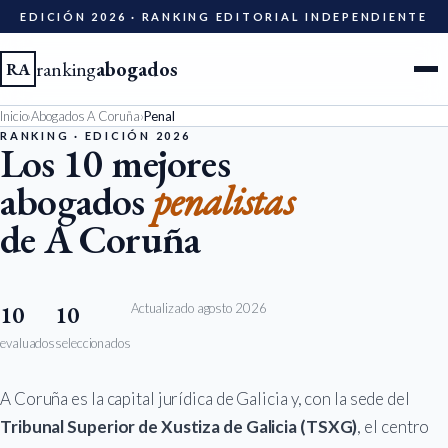
EDICIÓN 2026 · RANKING EDITORIAL INDEPENDIENTE
ranking
abogados
RA
Inicio
›
Abogados A Coruña
›
Penal
Ciudades
RANKING · EDICIÓN 2026
Los 10 mejores
abogados
penalistas
Especialidades
de A Coruña
Diccionario
Metodología
Actualizado agosto 2026
10
10
evaluados
seleccionados
Edición 2026
A Coruña es la capital jurídica de Galicia y, con la sede del
Ser evaluado
Tribunal Superior de Xustiza de Galicia (TSXG)
, el centro