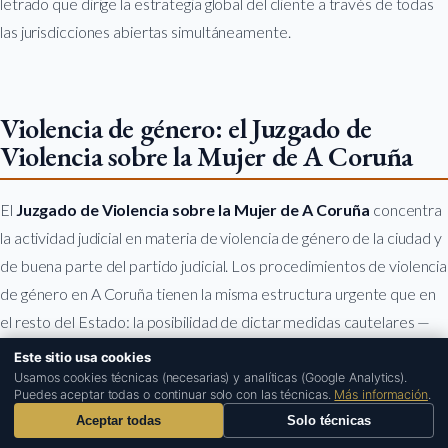
letrado que dirige la estrategia global del cliente a través de todas
las jurisdicciones abiertas simultáneamente.
Violencia de género: el Juzgado de
Violencia sobre la Mujer de A Coruña
El
Juzgado de Violencia sobre la Mujer de A Coruña
concentra
la actividad judicial en materia de violencia de género de la ciudad y
de buena parte del partido judicial. Los procedimientos de violencia
de género en A Coruña tienen la misma estructura urgente que en
el resto del Estado: la posibilidad de dictar medidas cautelares —
orden de alejamiento, prohibición de comunicaciones, suspensión
Este sitio usa cookies
del régimen de visitas de los hijos— en las primeras horas del
1
Usamos cookies técnicas (necesarias) y analíticas (Google Analytics).
Puedes aceptar todas o continuar solo con las técnicas.
Más información
.
procedimiento exige que el acusado cuente con asistencia letrada
Aceptar todas
Solo técnicas
especializada desde el primer momento.