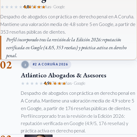
★★★★★
★★★★★
4,8
353 reseñas
· Google
Despacho de abogados con práctica en derecho penal en A Coruña.
Mantiene una valoración media de 4.8 sobre 5 en Google, a partir de
353 reseñas públicas de clientes.
Perfil incorporado tras la revisión de la Edición 2026: reputación
verificada en Google (4.8/5, 353 reseñas) y práctica activa en derecho
penal.
02
2
#2 A CORUÑA 2026
Atlántico Abogados & Asesores
★★★★★
★★★★★
4,9
176 reseñas
· Google
Despacho de abogados con práctica en derecho penal en
A Coruña. Mantiene una valoración media de 4.9 sobre 5
en Google, a partir de 176 reseñas públicas de clientes.
Perfil incorporado tras la revisión de la Edición 2026:
reputación verificada en Google (4.9/5, 176 reseñas) y
práctica activa en derecho penal.