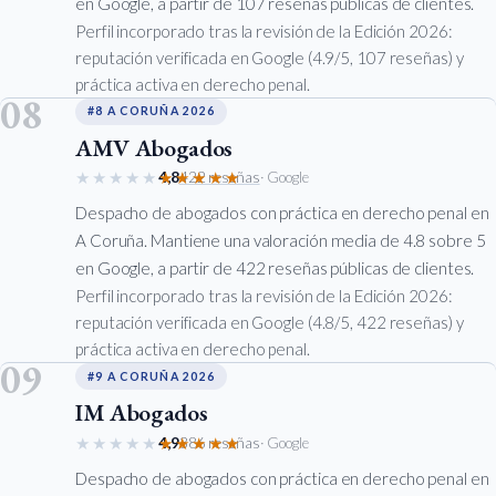
en Google, a partir de 107 reseñas públicas de clientes.
Perfil incorporado tras la revisión de la Edición 2026:
reputación verificada en Google (4.9/5, 107 reseñas) y
práctica activa en derecho penal.
08
#8 A CORUÑA 2026
AMV Abogados
★★★★★
★★★★★
4,8
422 reseñas
· Google
Despacho de abogados con práctica en derecho penal en
A Coruña. Mantiene una valoración media de 4.8 sobre 5
en Google, a partir de 422 reseñas públicas de clientes.
Perfil incorporado tras la revisión de la Edición 2026:
reputación verificada en Google (4.8/5, 422 reseñas) y
práctica activa en derecho penal.
09
#9 A CORUÑA 2026
IM Abogados
★★★★★
★★★★★
4,9
386 reseñas
· Google
Despacho de abogados con práctica en derecho penal en