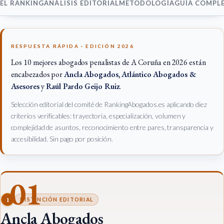
EL RANKING
ANÁLISIS EDITORIAL
METODOLOGÍA
GUÍA COMPL
RESPUESTA RÁPIDA · EDICIÓN 2026
Los 10 mejores abogados penalistas de A Coruña en 2026 están
encabezados por
Ancla Abogados
,
Atlántico Abogados &
Asesores
y
Raúl Pardo Geijo Ruiz
.
Selección editorial del comité de RankingAbogados.es aplicando diez
criterios verificables: trayectoria, especialización, volumen y
complejidad de asuntos, reconocimiento entre pares, transparencia y
accesibilidad. Sin pago por posición.
01
1
DISTINCIÓN EDITORIAL
Ancla Abogados