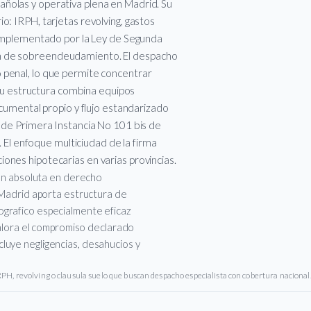
ñolas y operativa plena en Madrid. Su
o: IRPH, tarjetas revolving, gastos
 complementado por la Ley de Segunda
on de sobreendeudamiento. El despacho
 penal, lo que permite concentrar
. Su estructura combina equipos
ocumental propio y flujo estandarizado
o de Primera Instancia No 101 bis de
l. El enfoque multiciudad de la firma
ones hipotecarias en varias provincias.
ion absoluta en derecho
n Madrid aporta estructura de
ografico especialmente eficaz
 valora el compromiso declarado
luye negligencias, desahucios y
H, revolving o clausula suelo que buscan despacho especialista con cobertura nacional