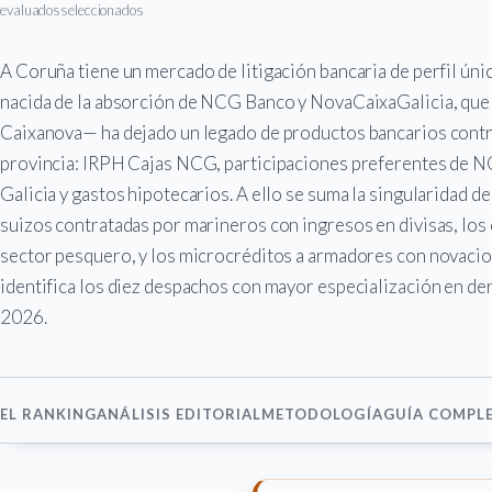
evaluados
seleccionados
A Coruña tiene un mercado de litigación bancaria de perfil úni
nacida de la absorción de NCG Banco y NovaCaixaGalicia, que a
Caixanova— ha dejado un legado de productos bancarios contro
provincia: IRPH Cajas NCG, participaciones preferentes de N
Galicia y gastos hipotecarios. A ello se suma la singularidad de
suizos contratadas por marineros con ingresos en divisas, los 
sector pesquero, y los microcréditos a armadores con novacio
identifica los diez despachos con mayor especialización en de
2026.
EL RANKING
ANÁLISIS EDITORIAL
METODOLOGÍA
GUÍA COMPL