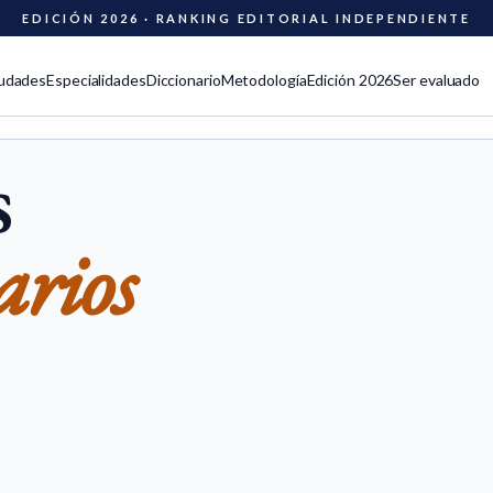
EDICIÓN 2026 · RANKING EDITORIAL INDEPENDIENTE
udades
Especialidades
Diccionario
Metodología
Edición 2026
Ser evaluado
s
arios