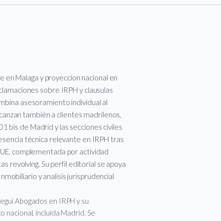
 en Malaga y proyeccion nacional en
reclamaciones sobre IRPH y clausulas
ombina asesoramiento individual al
anzan también a clientes madrilenos,
 bis de Madrid y las secciones civiles
resencia técnica relevante en IRPH tras
 TJUE, complementada por actividad
as revolving. Su perfil editorial se apoya
obiliario y analisis jurisprudencial
ategui Abogados en IRPH y su
o nacional, incluida Madrid. Se