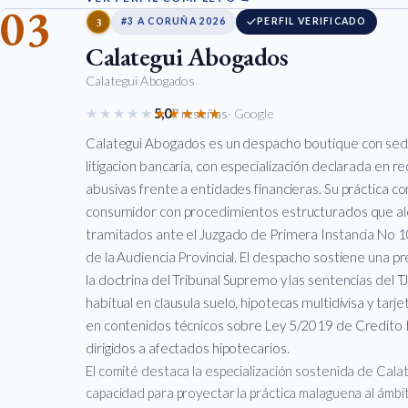
03
3
#3 A CORUÑA 2026
PERFIL VERIFICADO
Calategui Abogados
Calategui Abogados
★★★★★
★★★★★
5,0
7 reseñas
· Google
Calategui Abogados es un despacho boutique con sede
litigacion bancaria, con especialización declarada en 
abusivas frente a entidades financieras. Su práctica c
consumidor con procedimientos estructurados que alc
tramitados ante el Juzgado de Primera Instancia No 101
de la Audiencia Provincial. El despacho sostiene una p
la doctrina del Tribunal Supremo y las sentencias del
habitual en clausula suelo, hipotecas multidivisa y tarjet
en contenidos técnicos sobre Ley 5/2019 de Credito Inm
dirigidos a afectados hipotecarios.
El comité destaca la especialización sostenida de Cal
capacidad para proyectar la práctica malaguena al ámbit