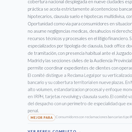
cobertura nacional desplegada en nueve ciudades espa
práctica se acota estrictamente al contencioso bancari
hipotecarios, clausula suelo e hipotecas multidivisa,
Oportunidad como via para consumidores en situaci
no asume negligencias medicas, desahucios ni derecho
recursos técnicos y procesales en el litigio financiero
especializados por tipologia de clausula, back office d
de tramitación, con presencia habitual ante el Juzgad
Madrid y las secciones civiles de la Audiencia Provincia
permite coordinar expedientes de clientes con operaci
El comité distingue a Reclama Legal por su verticalizac
bancario y su cobertura territorial en nueve plazas. E
alto volumen, estandarizacion procesal y enfoque mon
en IRPH, tarjetas revolving y clausula suelo. El comité
del despacho con un perimetro de especialidad que exc
penal.
Consumidores con reclamaciones bancarias tipo IRP
VER PERFIL COMPLETO →