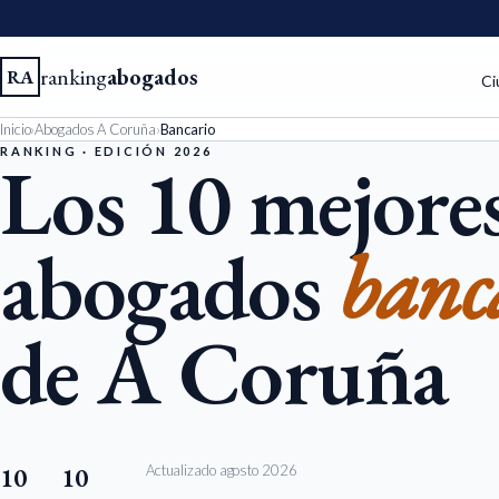
ranking
abogados
RA
Ci
Inicio
›
Abogados A Coruña
›
Bancario
RANKING · EDICIÓN 2026
Los 10 mejore
abogados
banc
de A Coruña
Actualizado agosto 2026
10
10