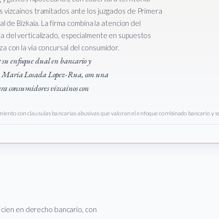
s vizcainos tramitados ante los juzgados de Primera
al de Bizkaia. La firma combina la atencion del
a del verticalizado, especialmente en supuestos
a con la via concursal del consumidor.
 su enfoque dual en bancario y
de Maria Losada Lopez-Rua, con una
ara consumidores vizcainos con
nto con clausulas bancarias abusivas que valoran el enfoque combinado bancario y s
r cien en derecho bancario, con