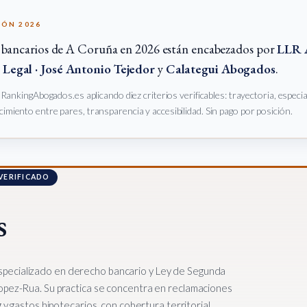
IÓN 2026
 bancarios de A Coruña en 2026 están encabezados por
LLR 
Legal · José Antonio Tejedor
y
Calategui Abogados
.
e RankingAbogados.es aplicando diez criterios verificables: trayectoria, especi
imiento entre pares, transparencia y accesibilidad. Sin pago por posición.
 VERIFICADO
s
pecializado en derecho bancario y Ley de Segunda
opez-Rua. Su practica se concentra en reclamaciones
g y gastos hipotecarios, con cobertura territorial