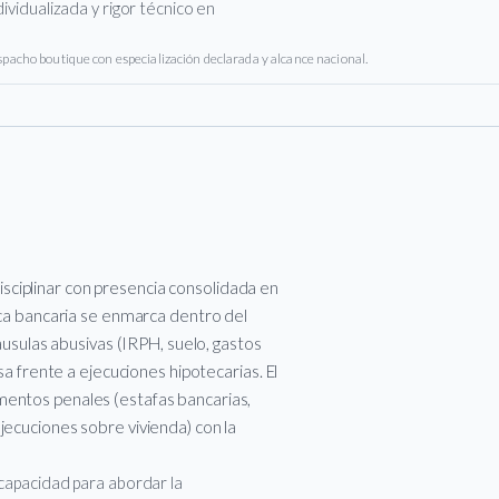
ividualizada y rigor técnico en
pacho boutique con especialización declarada y alcance nacional.
ciplinar con presencia consolidada en
tica bancaria se enmarca dentro del
láusulas abusivas (IRPH, suelo, gastos
nsa frente a ejecuciones hipotecarias. El
mentos penales (estafas bancarias,
jecuciones sobre vivienda) con la
 capacidad para abordar la