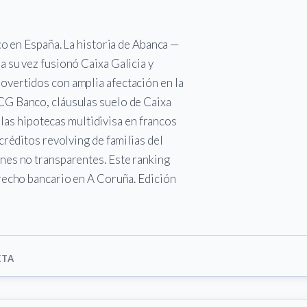
co en España. La historia de Abanca —
 su vez fusionó Caixa Galicia y
vertidos con amplia afectación en la
CG Banco, cláusulas suelo de Caixa
 las hipotecas multidivisa en francos
créditos revolving de familias del
nes no transparentes. Este ranking
recho bancario en A Coruña. Edición
ETA