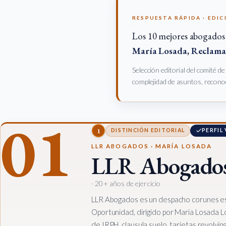
RESPUESTA RÁPIDA · EDIC
Los 10 mejores abogados
María Losada
,
Reclama 
Selección editorial del comité d
complejidad de asuntos, reconoc
01
1
DISTINCIÓN EDITORIAL
PERFIL
LLR ABOGADOS · MARÍA LOSADA
LLR Abogado
· 20+ años de ejercicio
LLR Abogados es un despacho corunes es
Oportunidad, dirigido por Maria Losada L
de IRPH, clausula suelo, tarjetas revolvin