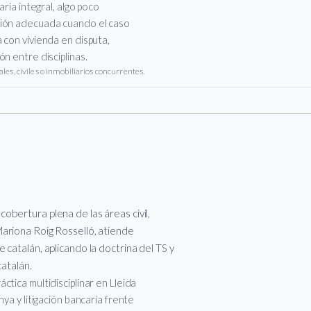
aria integral, algo poco
ción adecuada cuando el caso
 con vivienda en disputa,
n entre disciplinas.
es, civiles o inmobiliarios concurrentes.
bertura plena de las áreas civil,
ariona Roig Rosselló, atiende
catalán, aplicando la doctrina del TS y
catalán.
tica multidisciplinar en Lleida
ya y litigación bancaria frente