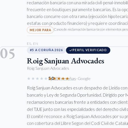
reclamación bancaria con una mirada civil-penal-inmobili
frecuente en boutiques puramente bancarias. Es la op
bancario concurre con otra rama (ejecución hipotecaria
estafas con producto financiero) y requiere coordinació
Casos de reclamación bancaria con elementos penal
ES, EN
05
#5 A CORUÑA 2026
PERFIL VERIFICADO
Roig Sanjuan Advocades
Roig Sanjuan Advocades
★★★★★
★★★★★
5,0
104 reseñas
· Google
Roig Sanjuan Advocades es un despacho de Lleida con co
bancario y Ley de Segunda Oportunidad. Dirigido por M
reclamaciones bancarias frente a entidades con cliente 
del TJUE junto con las especialidades del derecho civil 
El comité reconoce a Roig Sanjuan Advocades por su prác
con cobertura del Llibre Segon del Codi Civil de Catalun