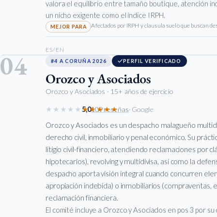
valora el equilibrio entre tamaño boutique, atención ind
un nicho exigente como el índice IRPH.
Afectados por IRPH y clausula suelo que buscan des
ES/EN
04
#4 A CORUÑA 2026
PERFIL VERIFICADO
Orozco y Asociados
Orozco y Asociados
· 15+ años de ejercicio
★★★★★
★★★★★
5,0
109 reseñas
· Google
Orozco y Asociados es un despacho malagueño multidis
derecho civil, inmobiliario y penal económico. Su prác
litigio civil-financiero, atendiendo reclamaciones por c
hipotecarios), revolving y multidivisa, así como la defe
despacho aporta visión integral cuando concurren ele
apropiación indebida) o inmobiliarios (compraventas, e
reclamación financiera.
El comité incluye a Orozco y Asociados en pos 3 por su