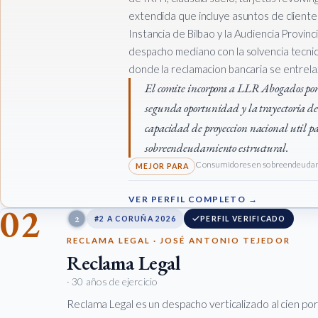
extendida que incluye asuntos de cliente
Instancia de Bilbao y la Audiencia Provinci
despacho mediano con la solvencia tecnic
donde la reclamacion bancaria se entrelaz
El comite incorpora a LLR Abogados por
segunda oportunidad y la trayectoria 
capacidad de proyeccion nacional util p
sobreendeudamiento estructural.
Consumidores en sobreendeudamie
VER PERFIL COMPLETO →
02
2
#2 A CORUÑA 2026
PERFIL VERIFICADO
RECLAMA LEGAL · JOSÉ ANTONIO TEJEDOR
Reclama Legal
· 30 años de ejercicio
Reclama Legal es un despacho verticalizado al cien po