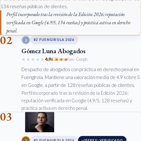
134 reseñas públicas de clientes.
Perfil incorporado tras la revisión de la Edición 2026: reputación
verificada en Google (4.9/5, 134 reseñas) y práctica activa en derecho
penal.
02
2
#2 FUENGIROLA 2026
Gómez Luna Abogados
★★★★★
★★★★★
4,9
128 reseñas
· Google
Despacho de abogados con práctica en derecho penal en
Fuengirola. Mantiene una valoración media de 4.9 sobre 5
en Google, a partir de 128 reseñas públicas de clientes.
Perfil incorporado tras la revisión de la Edición 2026:
reputación verificada en Google (4.9/5, 128 reseñas) y
práctica activa en derecho penal.
03
3
#3 FUENGIROLA 2026
PERFIL VERIFICADO