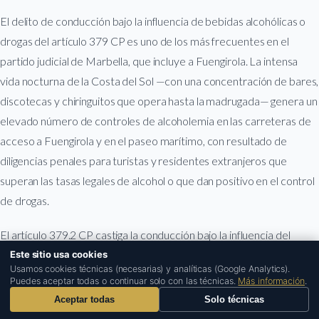
El delito de conducción bajo la influencia de bebidas alcohólicas o
drogas del artículo 379 CP es uno de los más frecuentes en el
partido judicial de Marbella, que incluye a Fuengirola. La intensa
vida nocturna de la Costa del Sol —con una concentración de bares,
discotecas y chiringuitos que opera hasta la madrugada— genera un
elevado número de controles de alcoholemia en las carreteras de
acceso a Fuengirola y en el paseo marítimo, con resultado de
diligencias penales para turistas y residentes extranjeros que
superan las tasas legales de alcohol o que dan positivo en el control
de drogas.
El artículo 379.2 CP castiga la conducción bajo la influencia del
alcohol con tasa superior a 0,60 mg/l en aire espirado (equivalente
Este sitio usa cookies
1
Usamos cookies técnicas (necesarias) y analíticas (Google Analytics).
a 1,2 g/l en sangre) o bajo la influencia de drogas con multa de tres a
Puedes aceptar todas o continuar solo con las técnicas.
Más información
.
seis meses y privación del derecho a conducir de uno a cuatro años.
Aceptar todas
Solo técnicas
La defensa penal en estos asuntos puede incluir la impugnación del