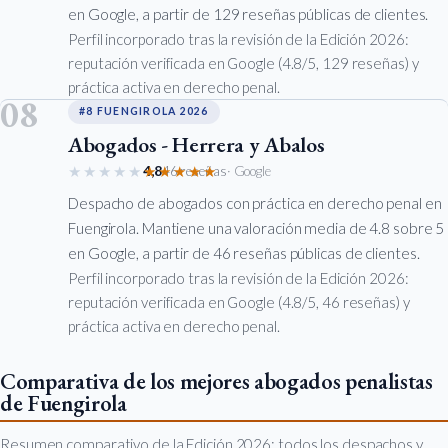
en Google, a partir de 129 reseñas públicas de clientes.
Perfil incorporado tras la revisión de la Edición 2026:
reputación verificada en Google (4.8/5, 129 reseñas) y
práctica activa en derecho penal.
08
#8 FUENGIROLA 2026
Abogados - Herrera y Abalos
★★★★★
★★★★★
4,8
46 reseñas
· Google
Despacho de abogados con práctica en derecho penal en
Fuengirola. Mantiene una valoración media de 4.8 sobre 5
en Google, a partir de 46 reseñas públicas de clientes.
Perfil incorporado tras la revisión de la Edición 2026:
reputación verificada en Google (4.8/5, 46 reseñas) y
práctica activa en derecho penal.
Comparativa de los mejores abogados penalistas
de Fuengirola
Resumen comparativo de la Edición 2026: todos los despachos y