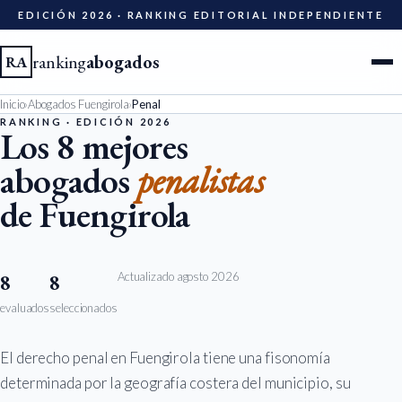
EDICIÓN 2026 · RANKING EDITORIAL INDEPENDIENTE
ranking
abogados
RA
Inicio
›
Abogados Fuengirola
›
Penal
Ciudades
RANKING · EDICIÓN 2026
Los 8 mejores
abogados
penalistas
Especialidades
de Fuengirola
Diccionario
Metodología
Actualizado agosto 2026
8
8
evaluados
seleccionados
Edición 2026
El derecho penal en Fuengirola tiene una fisonomía
Ser evaluado
determinada por la geografía costera del municipio, su