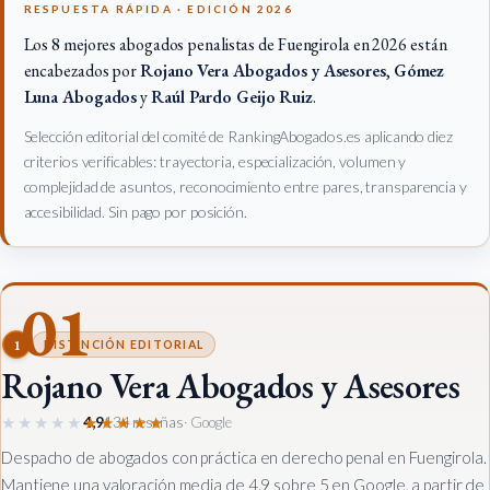
RESPUESTA RÁPIDA · EDICIÓN 2026
Los 8 mejores abogados penalistas de Fuengirola en 2026 están
encabezados por
Rojano Vera Abogados y Asesores
,
Gómez
Luna Abogados
y
Raúl Pardo Geijo Ruiz
.
Selección editorial del comité de RankingAbogados.es aplicando diez
criterios verificables: trayectoria, especialización, volumen y
complejidad de asuntos, reconocimiento entre pares, transparencia y
accesibilidad. Sin pago por posición.
01
1
DISTINCIÓN EDITORIAL
Rojano Vera Abogados y Asesores
★★★★★
★★★★★
4,9
134 reseñas
· Google
Despacho de abogados con práctica en derecho penal en Fuengirola.
Mantiene una valoración media de 4.9 sobre 5 en Google, a partir de