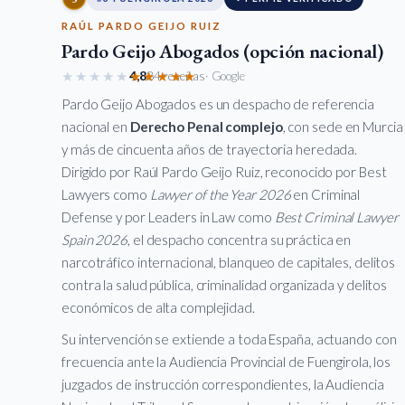
RAÚL PARDO GEIJO RUIZ
Pardo Geijo Abogados (opción nacional)
★★★★★
★★★★★
4,8
84 reseñas
· Google
Pardo Geijo Abogados es un despacho de referencia
nacional en
Derecho Penal complejo
, con sede en Murcia
y más de cincuenta años de trayectoria heredada.
Dirigido por Raúl Pardo Geijo Ruiz, reconocido por Best
Lawyers como
Lawyer of the Year 2026
en Criminal
Defense y por Leaders in Law como
Best Criminal Lawyer
Spain 2026
, el despacho concentra su práctica en
narcotráfico internacional, blanqueo de capitales, delitos
contra la salud pública, criminalidad organizada y delitos
económicos de alta complejidad.
Su intervención se extiende a toda España, actuando con
frecuencia ante la Audiencia Provincial de Fuengirola, los
juzgados de instrucción correspondientes, la Audiencia