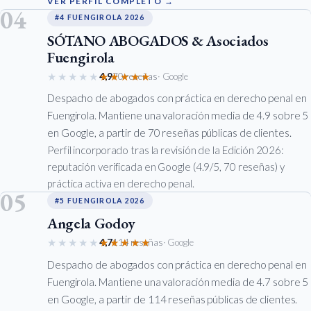
VER PERFIL COMPLETO →
04
#4 FUENGIROLA 2026
SÓTANO ABOGADOS & Asociados
Fuengirola
★★★★★
★★★★★
4,9
70 reseñas
· Google
Despacho de abogados con práctica en derecho penal en
Fuengirola. Mantiene una valoración media de 4.9 sobre 5
en Google, a partir de 70 reseñas públicas de clientes.
Perfil incorporado tras la revisión de la Edición 2026:
reputación verificada en Google (4.9/5, 70 reseñas) y
práctica activa en derecho penal.
05
#5 FUENGIROLA 2026
Angela Godoy
★★★★★
★★★★★
4,7
114 reseñas
· Google
Despacho de abogados con práctica en derecho penal en
Fuengirola. Mantiene una valoración media de 4.7 sobre 5
en Google, a partir de 114 reseñas públicas de clientes.