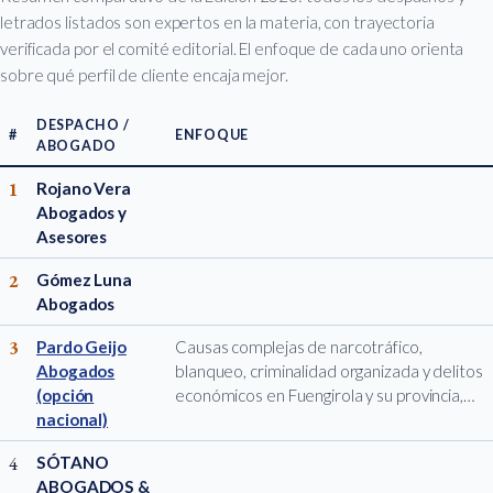
letrados listados son expertos en la materia, con trayectoria
verificada por el comité editorial. El enfoque de cada uno orienta
sobre qué perfil de cliente encaja mejor.
DESPACHO /
#
ENFOQUE
ABOGADO
1
Rojano Vera
Abogados y
Asesores
2
Gómez Luna
Abogados
3
Pardo Geijo
Causas complejas de narcotráfico,
Abogados
blanqueo, criminalidad organizada y delitos
(opción
económicos en Fuengirola y su provincia,…
nacional)
4
SÓTANO
ABOGADOS &