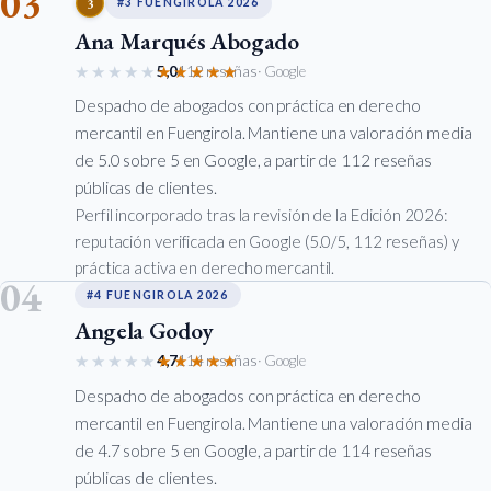
03
3
#3 FUENGIROLA 2026
Ana Marqués Abogado
★★★★★
★★★★★
5,0
112 reseñas
· Google
Despacho de abogados con práctica en derecho
mercantil en Fuengirola. Mantiene una valoración media
de 5.0 sobre 5 en Google, a partir de 112 reseñas
públicas de clientes.
Perfil incorporado tras la revisión de la Edición 2026:
reputación verificada en Google (5.0/5, 112 reseñas) y
práctica activa en derecho mercantil.
04
#4 FUENGIROLA 2026
Angela Godoy
★★★★★
★★★★★
4,7
114 reseñas
· Google
Despacho de abogados con práctica en derecho
mercantil en Fuengirola. Mantiene una valoración media
de 4.7 sobre 5 en Google, a partir de 114 reseñas
públicas de clientes.