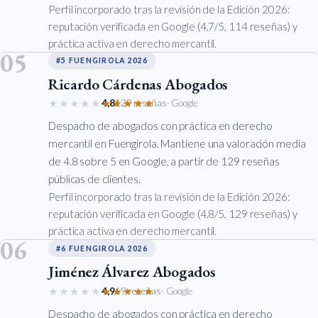
Perfil incorporado tras la revisión de la Edición 2026:
reputación verificada en Google (4.7/5, 114 reseñas) y
práctica activa en derecho mercantil.
05
#5 FUENGIROLA 2026
Ricardo Cárdenas Abogados
★★★★★
★★★★★
4,8
129 reseñas
· Google
Despacho de abogados con práctica en derecho
mercantil en Fuengirola. Mantiene una valoración media
de 4.8 sobre 5 en Google, a partir de 129 reseñas
públicas de clientes.
Perfil incorporado tras la revisión de la Edición 2026:
reputación verificada en Google (4.8/5, 129 reseñas) y
práctica activa en derecho mercantil.
06
#6 FUENGIROLA 2026
Jiménez Álvarez Abogados
★★★★★
★★★★★
4,9
69 reseñas
· Google
Despacho de abogados con práctica en derecho