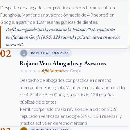
Despacho de abogados con práctica en derecho mercantil en
Fuengirola. Mantiene una valoración media de 4.9 sobre 5 en
Google, a partir de 128 reseñas públicas de clientes.
Perfil incorporado tras la revisión de la Edición 2026: reputación
verificada en Google (4.9/5, 128 reseñas) y práctica activa en derecho
mercantil.
02
2
#2 FUENGIROLA 2026
Rojano Vera Abogados y Asesores
★★★★★
★★★★★
4,9
134 reseñas
· Google
Despacho de abogados con práctica en derecho
mercantil en Fuengirola. Mantiene una valoración media
de 4.9 sobre 5 en Google, a partir de 134 reseñas
públicas de clientes.
Perfil incorporado tras la revisión de la Edición 2026:
reputación verificada en Google (4.9/5, 134 reseñas) y
práctica activa en derecho mercantil.