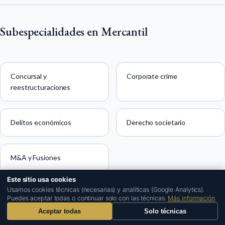
Subespecialidades en Mercantil
Concursal y
Corporate crime
reestructuraciones
Delitos económicos
Derecho societario
M&A y Fusiones
Este sitio usa cookies
1
Usamos cookies técnicas (necesarias) y analíticas (Google Analytics).
Otras especialidades en Fuengirola
Puedes aceptar todas o continuar solo con las técnicas.
Más información
.
Aceptar todas
Solo técnicas
VER HUB COMPLETO DE FUENGIROLA →