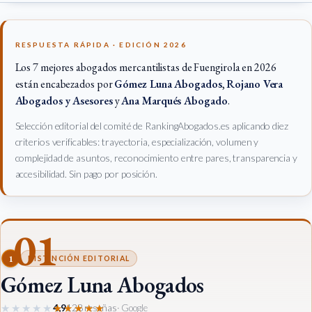
RESPUESTA RÁPIDA · EDICIÓN 2026
Los 7 mejores abogados mercantilistas de Fuengirola en 2026
están encabezados por
Gómez Luna Abogados
,
Rojano Vera
Abogados y Asesores
y
Ana Marqués Abogado
.
Selección editorial del comité de RankingAbogados.es aplicando diez
criterios verificables: trayectoria, especialización, volumen y
complejidad de asuntos, reconocimiento entre pares, transparencia y
accesibilidad. Sin pago por posición.
01
1
DISTINCIÓN EDITORIAL
Gómez Luna Abogados
★★★★★
★★★★★
4,9
128 reseñas
· Google