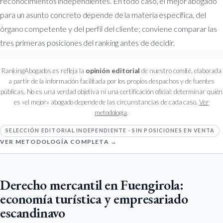
reconocimientos independientes. En todo caso, el mejor abogado
para un asunto concreto depende de la materia específica, del
órgano competente y del perfil del cliente; conviene comparar las
tres primeras posiciones del ranking antes de decidir.
RankingAbogados.es refleja la
opinión editorial
de nuestro comité, elaborada
a partir de la información facilitada por los propios despachos y de fuentes
públicas. No es una verdad objetiva ni una certificación oficial: determinar quién
es «el mejor» abogado depende de las circunstancias de cada caso.
Ver
metodología
.
SELECCIÓN EDITORIAL INDEPENDIENTE · SIN POSICIONES EN VENTA
VER METODOLOGÍA COMPLETA →
Derecho mercantil en Fuengirola:
economía turística y empresariado
escandinavo