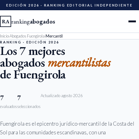
EDICIÓN 2026 · RANKING EDITORIAL INDEPENDIENTE
ranking
abogados
RA
Inicio
›
Abogados Fuengirola
›
Mercantil
Ciudades
RANKING · EDICIÓN 2026
Los 7 mejores
abogados
mercantilistas
Especialidades
de Fuengirola
Diccionario
Metodología
Actualizado agosto 2026
7
7
evaluados
seleccionados
Edición 2026
Fuengirola es el epicentro jurídico-mercantil de la Costa del
Ser evaluado
Sol para las comunidades escandinavas, con una