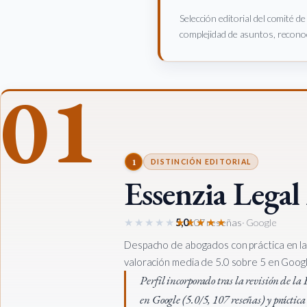
Selección editorial del comité d
complejidad de asuntos, reconoc
01
1
DISTINCIÓN EDITORIAL
Essenzia Legal
★★★★★
★★★★★
5,0
107 reseñas
· Google
Despacho de abogados con práctica en la
valoración media de 5.0 sobre 5 en Google
Perfil incorporado tras la revisión de l
en Google (5.0/5, 107 reseñas) y práctica