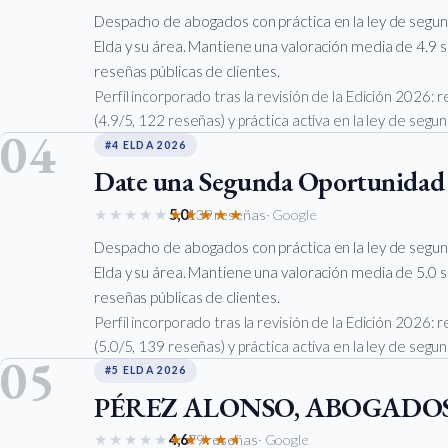
Despacho de abogados con práctica en la ley de segu
Elda y su área. Mantiene una valoración media de 4.9 
reseñas públicas de clientes.
Perfil incorporado tras la revisión de la Edición 2026:
(4.9/5, 122 reseñas) y práctica activa en la ley de seg
04
#4 ELDA 2026
Date una Segunda Oportunidad
★★★★★
★★★★★
5,0
139 reseñas
· Google
Despacho de abogados con práctica en la ley de segu
Elda y su área. Mantiene una valoración media de 5.0 
reseñas públicas de clientes.
Perfil incorporado tras la revisión de la Edición 2026:
(5.0/5, 139 reseñas) y práctica activa en la ley de seg
05
#5 ELDA 2026
PÉREZ ALONSO, ABOGADO
★★★★★
★★★★★
4,6
79 reseñas
· Google