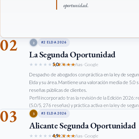
oportunidad.
02
2
#2 ELDA 2026
La Segunda Oportunidad
★★★★★
★★★★★
5,0
276 reseñas
· Google
Despacho de abogados con práctica en la ley de segu
Elda y su área. Mantiene una valoración media de 5.0 
reseñas públicas de clientes.
Perfil incorporado tras la revisión de la Edición 2026:
(5.0/5, 276 reseñas) y práctica activa en la ley de seg
03
3
#3 ELDA 2026
Alicante Segunda Oportunidad
★★★★★
★★★★★
4,9
122 reseñas
· Google