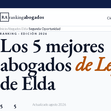
ranking
abogados
RA
Ci
Inicio
›
Abogados Elda
›
Segunda Oportunidad
RANKING · EDICIÓN 2026
Los 5 mejores
abogados
de L
de Elda
Actualizado agosto 2026
5
5