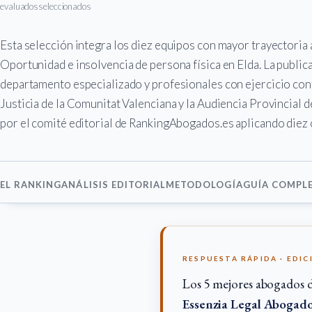
evaluados
seleccionados
Esta selección integra los diez equipos con mayor trayectoria
Oportunidad e insolvencia de persona física en Elda. La public
departamento especializado y profesionales con ejercicio con
Justicia de la Comunitat Valenciana y la Audiencia Provincial d
por el comité editorial de RankingAbogados.es aplicando diez c
EL RANKING
ANÁLISIS EDITORIAL
METODOLOGÍA
GUÍA COMPL
RESPUESTA RÁPIDA · EDIC
Los 5 mejores abogados 
Essenzia Legal Abogado