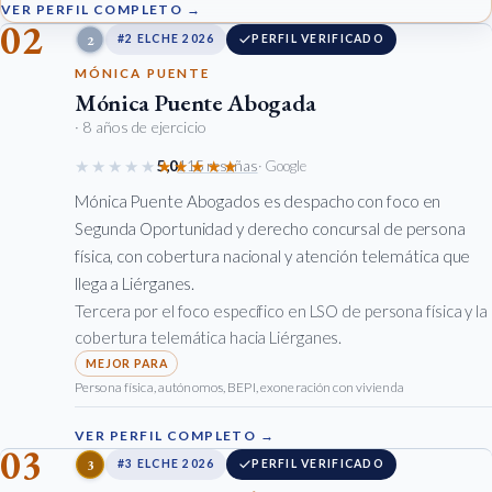
VER PERFIL COMPLETO →
02
2
#2 ELCHE 2026
PERFIL VERIFICADO
MÓNICA PUENTE
Mónica Puente Abogada
· 8 años de ejercicio
★★★★★
★★★★★
5,0
115 reseñas
· Google
Mónica Puente Abogados es despacho con foco en
Segunda Oportunidad y derecho concursal de persona
física, con cobertura nacional y atención telemática que
llega a Liérganes.
Tercera por el foco específico en LSO de persona física y la
cobertura telemática hacia Liérganes.
Persona física, autónomos, BEPI, exoneración con vivienda
VER PERFIL COMPLETO →
03
3
#3 ELCHE 2026
PERFIL VERIFICADO