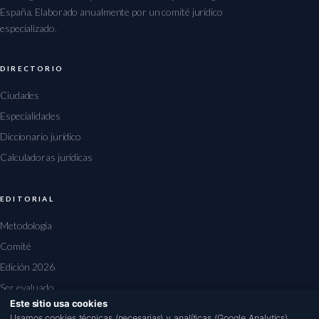
España. Elaborado anualmente por un comité jurídico
especializado.
DIRECTORIO
Ciudades
Especialidades
Diccionario jurídico
Calculadoras jurídicas
EDITORIAL
Metodología
Comité
Edición 2026
Ser evaluado
Este sitio usa cookies
Usamos cookies técnicas (necesarias) y analíticas (Google Analytics).