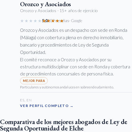
Orozco y Asociados
Orozco y Asociados
· 15+ años de ejercicio
★★★★★
★★★★★
5,0
109 reseñas
· Google
Orozco y Asociados es un despacho con sede en Ronda
(Málaga) con cobertura plena en derecho inmobiliario,
bancario y procedimientos de Ley de Segunda
Oportunidad.
El comité reconoce a Orozco y Asociados por su
estructura multidisciplinar con sede en Ronda y cobertura
de procedimientos concursales de persona física.
Particulares y autónomos andaluces en sobreendeudamiento.
ES, EN
VER PERFIL COMPLETO →
Comparativa de los mejores abogados de Ley de
Segunda Oportunidad de Elche