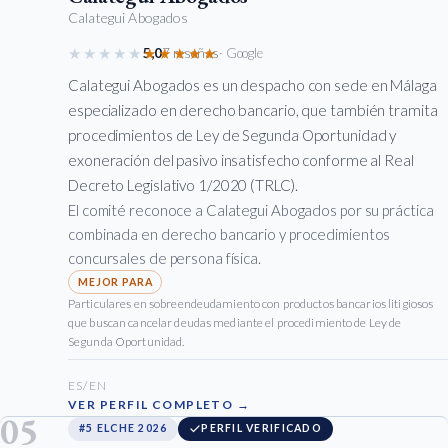
Calategui Abogados
★★★★★
★★★★★
5,0
7 reseñas
· Google
Calategui Abogados es un despacho con sede en Málaga
especializado en derecho bancario, que también tramita
procedimientos de Ley de Segunda Oportunidad y
exoneración del pasivo insatisfecho conforme al Real
Decreto Legislativo 1/2020 (TRLC).
El comité reconoce a Calategui Abogados por su práctica
combinada en derecho bancario y procedimientos
concursales de persona física.
Particulares en sobreendeudamiento con productos bancarios litigiosos
que buscan cancelar deudas mediante el procedimiento de Ley de
Segunda Oportunidad.
ES/EN
VER PERFIL COMPLETO →
05
#5 ELCHE 2026
PERFIL VERIFICADO