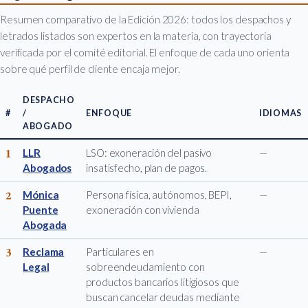
Resumen comparativo de la Edición 2026: todos los despachos y
letrados listados son expertos en la materia, con trayectoria
verificada por el comité editorial. El enfoque de cada uno orienta
sobre qué perfil de cliente encaja mejor.
DESPACHO
#
/
ENFOQUE
IDIOMAS
ABOGADO
1
LLR
LSO: exoneración del pasivo
—
Abogados
insatisfecho, plan de pagos.
2
Mónica
Persona física, autónomos, BEPI,
—
Puente
exoneración con vivienda
Abogada
3
Reclama
Particulares en
—
Legal
sobreendeudamiento con
productos bancarios litigiosos que
buscan cancelar deudas mediante