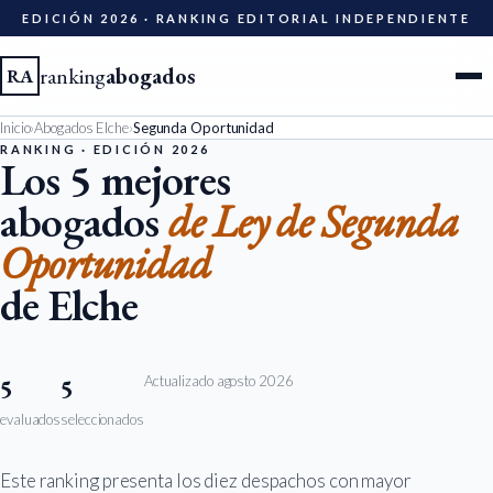
EDICIÓN 2026 · RANKING EDITORIAL INDEPENDIENTE
ranking
abogados
RA
Inicio
›
Abogados Elche
›
Segunda Oportunidad
Ciudades
RANKING · EDICIÓN 2026
Los 5 mejores
abogados
de Ley de Segunda
Especialidades
Oportunidad
Diccionario
de Elche
Metodología
Actualizado agosto 2026
5
5
Edición 2026
evaluados
seleccionados
Ser evaluado
Este ranking presenta los diez despachos con mayor