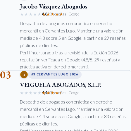
Jacobo Vázquez Abogados
★★★★★
★★★★★
4,8
29 reseñas
· Google
Despacho de abogados con práctica en derecho
mercantil en Cervantes Lugo. Mantiene una valoración
media de 4.8 sobre 5 en Google, a partir de 29 reseñas
públicas de clientes.
Perfil incorporado tras la revisión de la Edición 2026:
reputación verificada en Google (4.8/5, 29 reseñas) y
práctica activa en derecho mercantil.
03
3
#3 CERVANTES LUGO 2026
VEIGUELA ABOGADOS, S.L.P.
★★★★★
★★★★★
4,4
83 reseñas
· Google
Despacho de abogados con práctica en derecho
mercantil en Cervantes Lugo. Mantiene una valoración
media de 4.4 sobre 5 en Google, a partir de 83 reseñas
públicas de clientes.