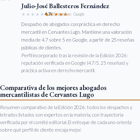
Julio-José Ballesteros Fernández
★★★★★
★★★★★
4,7
25 reseñas
· Google
Despacho de abogados con práctica en derecho
mercantil en Cervantes Lugo. Mantiene una valoración
media de 4.7 sobre 5 en Google, a partir de 25 reseñas
públicas de clientes.
Perfil incorporado tras la revisión de la Edición 2026:
reputación verificada en Google (4.7/5, 25 reseñas) y
práctica activa en derecho mercantil.
Comparativa de los mejores abogados
mercantilistas de Cervantes Lugo
Resumen comparativo de la Edición 2026: todos los despachos y
letrados listados son expertos en la materia, con trayectoria
verificada por el comité editorial. El enfoque de cada uno orienta
sobre qué perfil de cliente encaja mejor.