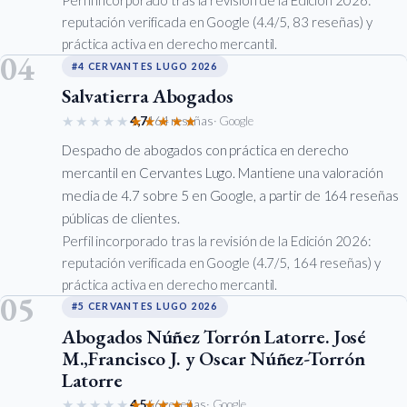
Perfil incorporado tras la revisión de la Edición 2026:
reputación verificada en Google (4.4/5, 83 reseñas) y
práctica activa en derecho mercantil.
04
#4 CERVANTES LUGO 2026
Salvatierra Abogados
★★★★★
★★★★★
4,7
164 reseñas
· Google
Despacho de abogados con práctica en derecho
mercantil en Cervantes Lugo. Mantiene una valoración
media de 4.7 sobre 5 en Google, a partir de 164 reseñas
públicas de clientes.
Perfil incorporado tras la revisión de la Edición 2026:
reputación verificada en Google (4.7/5, 164 reseñas) y
práctica activa en derecho mercantil.
05
#5 CERVANTES LUGO 2026
Abogados Núñez Torrón Latorre. José
M.,Francisco J. y Oscar Núñez-Torrón
Latorre
★★★★★
★★★★★
4,5
66 reseñas
· Google