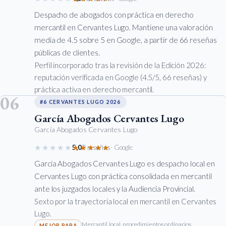
Despacho de abogados con práctica en derecho
mercantil en Cervantes Lugo. Mantiene una valoración
media de 4.5 sobre 5 en Google, a partir de 66 reseñas
públicas de clientes.
Perfil incorporado tras la revisión de la Edición 2026:
reputación verificada en Google (4.5/5, 66 reseñas) y
práctica activa en derecho mercantil.
06
#6 CERVANTES LUGO 2026
García Abogados Cervantes Lugo
García Abogados Cervantes Lugo
★★★★★
★★★★★
5,0
3 reseñas
· Google
García Abogados Cervantes Lugo es despacho local en
Cervantes Lugo con práctica consolidada en mercantil
ante los juzgados locales y la Audiencia Provincial.
Sexto por la trayectoria local en mercantil en Cervantes
Lugo.
Mercantil local, procedimientos ordinarios