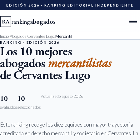
EDICIÓN 2026 · RANKING EDITORIAL INDEPENDIENTE
ranking
abogados
RA
Inicio
›
Abogados Cervantes Lugo
›
Mercantil
Ciudades
RANKING · EDICIÓN 2026
Los 10 mejores
abogados
mercantilistas
Especialidades
de Cervantes Lugo
Diccionario
Metodología
Actualizado agosto 2026
10
10
evaluados
seleccionados
Edición 2026
Este ranking recoge los diez equipos con mayor trayectoria
Ser evaluado
acreditada en derecho mercantil y societario en Cervantes. La