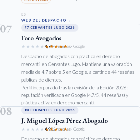
ES
WEB DEL DESPACHO →
07
#7 CERVANTES LUGO 2026
Foro Avogados
★★★★★
★★★★★
4,7
44 reseñas
· Google
Despacho de abogados con práctica en derecho
mercantil en Cervantes Lugo. Mantiene una valoración
media de 4.7 sobre 5 en Google, a partir de 44 reseñas
públicas de clientes.
Perfil incorporado tras la revisión de la Edición 2026:
reputación verificada en Google (4.7/5, 44 reseñas) y
práctica activa en derecho mercantil.
08
#8 CERVANTES LUGO 2026
J. Miguel López Pérez Abogado
★★★★★
★★★★★
4,9
22 reseñas
· Google
Despacho de abogados con práctica en derecho