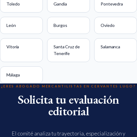
Toledo
Gandía
Pontevedra
León
Burgos
Oviedo
Vitoria
Santa Cruz de
Salamanca
Tenerife
Málaga
¿ERES ABOGADO MERCANTILISTAS EN CERVANTES LUGO?
Solicita tu evaluación
editorial
El comité analiza tu trayectoria, especialización y