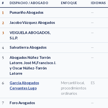
#
DESPACHO / ABOGADO
ENFOQUE
IDIOMAS
1
Pumariño Abogados
—
2
Jacobo Vázquez Abogados
—
3
VEIGUELA ABOGADOS,
—
S.L.P.
4
Salvatierra Abogados
—
5
Abogados Núñez Torrón
—
Latorre. José M.,Francisco J.
y Oscar Núñez-Torrón
Latorre
6
García Abogados
Mercantil local,
ES
Cervantes Lugo
procedimientos
ordinarios
7
Foro Avogados
—