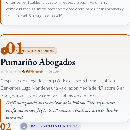
criterios verificables: trayectoria, especialización, volumen y
complejidad de asuntos, reconocimiento entre pares, transparencia y
accesibilidad. Sin pago por posición.
01
1
DISTINCIÓN EDITORIAL
Pumariño Abogados
★★★★★
★★★★★
4,7
39 reseñas
· Google
Despacho de abogados con práctica en derecho mercantil en
Cervantes Lugo. Mantiene una valoración media de 4.7 sobre 5 en
Google, a partir de 39 reseñas públicas de clientes.
Perfil incorporado tras la revisión de la Edición 2026: reputación
verificada en Google (4.7/5, 39 reseñas) y práctica activa en derecho
mercantil.
02
2
#2 CERVANTES LUGO 2026