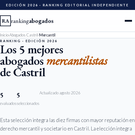
EDICIÓN 2026 · RANKING EDITORIAL INDEPENDIENTE
ranking
abogados
RA
Inicio
›
Abogados Castril
›
Mercantil
Ciudades
RANKING · EDICIÓN 2026
Los 5 mejores
abogados
mercantilistas
Especialidades
de Castril
Diccionario
Metodología
Actualizado agosto 2026
5
5
evaluados
seleccionados
Edición 2026
Esta selección integra las diez firmas con mayor reputación en
Ser evaluado
derecho mercantil y societario en Castril. La elección integra