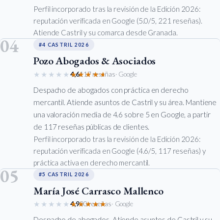
Perfil incorporado tras la revisión de la Edición 2026:
reputación verificada en Google (5.0/5, 221 reseñas).
Atiende Castril y su comarca desde Granada.
04
#4 CASTRIL 2026
Pozo Abogados & Asociados
★★★★★
★★★★★
4,6
117 reseñas
· Google
Despacho de abogados con práctica en derecho
mercantil. Atiende asuntos de Castril y su área. Mantiene
una valoración media de 4.6 sobre 5 en Google, a partir
de 117 reseñas públicas de clientes.
Perfil incorporado tras la revisión de la Edición 2026:
reputación verificada en Google (4.6/5, 117 reseñas) y
práctica activa en derecho mercantil.
05
#5 CASTRIL 2026
María José Carrasco Mallenco
★★★★★
★★★★★
4,9
30 reseñas
· Google
Despacho de abogados. Atiende asuntos de Castril y su