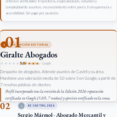
criterios verificables: trayectoria, especialización, volumen y
complejidad de asuntos, reconocimiento entre pares, transparencia y
accesibilidad. Sin pago por posición.
01
1
DISTINCIÓN EDITORIAL
Giralte Abogados
★★★★★
★★★★★
5,0
7 reseñas
· Google
Despacho de abogados. Atiende asuntos de Castril y su área.
Mantiene una valoración media de 5.0 sobre 5 en Google, a partir de
7 reseñas públicas de clientes.
Perfil incorporado tras la revisión de la Edición 2026: reputación
verificada en Google (5.0/5, 7 reseñas) y ejercicio verificado en la zona.
02
2
#2 CASTRIL 2026
Sergio Mármol · Abogado Mercantil y