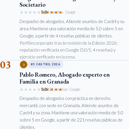
Societario
★★★★★
★★★★★
5,0
4 reseñas
· Google
Despacho de abogados. Atiende asuntos de Castril y su
área. Mantiene una valoración media de 5.0 sobre 5 en
Google, a partir de 4 reseñas públicas de clientes.
Perfil incorporado tras la revisión de la Edición 2026:
reputación verificada en Google (5.0/5, 4 reseñas) y
ejercicio verificado en la zona.
03
3
#3 CASTRIL 2026
Pablo Romero, Abogado experto en
Familia en Granada
★★★★★
★★★★★
5,0
221 reseñas
· Google
Despacho de abogados con práctica en derecho
mercantil, con sede en Granada. Atiende asuntos de
Castril y su zona. Mantiene una valoración media de 5.0
sobre 5 en Google, a partir de 221 reseñas públicas de
clientes.