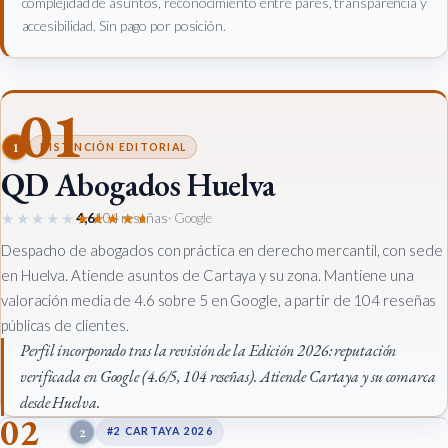
complejidad de asuntos, reconocimiento entre pares, transparencia y
accesibilidad. Sin pago por posición.
01
1
DISTINCIÓN EDITORIAL
QD Abogados Huelva
★★★★★
★★★★★
4,6
104 reseñas
· Google
Despacho de abogados con práctica en derecho mercantil, con sede
en Huelva. Atiende asuntos de Cartaya y su zona. Mantiene una
valoración media de 4.6 sobre 5 en Google, a partir de 104 reseñas
públicas de clientes.
Perfil incorporado tras la revisión de la Edición 2026: reputación
verificada en Google (4.6/5, 104 reseñas). Atiende Cartaya y su comarca
desde Huelva.
02
2
#2 CARTAYA 2026