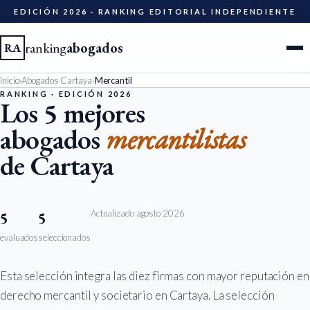
EDICIÓN 2026 · RANKING EDITORIAL INDEPENDIENTE
ranking
abogados
RA
Inicio
›
Abogados Cartaya
›
Mercantil
Ciudades
RANKING · EDICIÓN 2026
Los 5 mejores
abogados
mercantilistas
Especialidades
de Cartaya
Diccionario
Metodología
Actualizado agosto 2026
5
5
evaluados
seleccionados
Edición 2026
Esta selección integra las diez firmas con mayor reputación en
Ser evaluado
derecho mercantil y societario en Cartaya. La selección