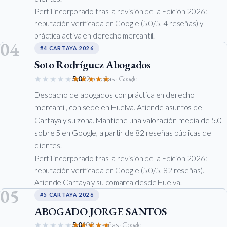
Perfil incorporado tras la revisión de la Edición 2026:
reputación verificada en Google (5.0/5, 4 reseñas) y
práctica activa en derecho mercantil.
04
#4 CARTAYA 2026
Soto Rodríguez Abogados
★★★★★
★★★★★
5,0
82 reseñas
· Google
Despacho de abogados con práctica en derecho
mercantil, con sede en Huelva. Atiende asuntos de
Cartaya y su zona. Mantiene una valoración media de 5.0
sobre 5 en Google, a partir de 82 reseñas públicas de
clientes.
Perfil incorporado tras la revisión de la Edición 2026:
reputación verificada en Google (5.0/5, 82 reseñas).
Atiende Cartaya y su comarca desde Huelva.
05
#5 CARTAYA 2026
ABOGADO JORGE SANTOS
★★★★★
★★★★★
5,0
108 reseñas
· Google