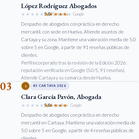
López Rodríguez Abogados
★★★★★
★★★★★
5,0
91 reseñas
· Google
Despacho de abogados con práctica en derecho
mercantil, con sede en Huelva. Atiende asuntos de
Cartaya y su zona. Mantiene una valoración media de 5.0
sobre 5 en Google, a partir de 91 reseñas públicas de
clientes.
Perfil incorporado tras la revisión de la Edición 2026:
reputación verificada en Google (5.0/5, 91 reseñas).
Atiende Cartaya y su comarca desde Huelva.
03
3
#3 CARTAYA 2026
Clara García Pavón, Abogada
★★★★★
★★★★★
5,0
4 reseñas
· Google
Despacho de abogados con práctica en derecho
mercantil en Cartaya. Mantiene una valoración media de
5.0 sobre 5 en Google, a partir de 4 reseñas públicas de
clientes.