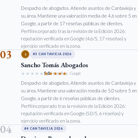
Despacho de abogados. Atiende asuntos de Cantavieja y
su área. Mantiene una valoración media de 4.6 sobre 5 en
Google, a partir de 17 reseñas públicas de clientes.
Perfil incorporado tras la revisión de la Edición 2026:
reputación verificada en Google (4.6/5, 17 reseñas) y
ejercicio verificado en la zona.
03
3
#3 CANTAVIEJA 2026
Sancho Tomás Abogados
★★★★★
★★★★★
5,0
6 reseñas
· Google
Despacho de abogados. Atiende asuntos de Cantavieja y
su área. Mantiene una valoración media de 5.0 sobre 5 en
Google, a partir de 6 reseñas públicas de clientes.
Perfil incorporado tras la revisión de la Edición 2026:
reputación verificada en Google (5.0/5, 6 reseñas) y
ejercicio verificado en la zona.
04
#4 CANTAVIEJA 2026