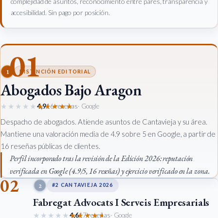
complejidad de asuntos, reconocimiento entre pares, transparencia y
accesibilidad. Sin pago por posición.
01
1
DISTINCIÓN EDITORIAL
Abogados Bajo Aragon
★★★★★
★★★★★
4,9
16 reseñas
· Google
Despacho de abogados. Atiende asuntos de Cantavieja y su área.
Mantiene una valoración media de 4.9 sobre 5 en Google, a partir de
16 reseñas públicas de clientes.
Perfil incorporado tras la revisión de la Edición 2026: reputación
verificada en Google (4.9/5, 16 reseñas) y ejercicio verificado en la zona.
02
2
#2 CANTAVIEJA 2026
Fabregat Advocats I Serveis Empresarials
★★★★★
★★★★★
4,6
17 reseñas
· Google