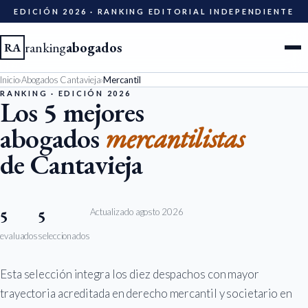
EDICIÓN 2026 · RANKING EDITORIAL INDEPENDIENTE
ranking
abogados
RA
Inicio
›
Abogados Cantavieja
›
Mercantil
Ciudades
RANKING · EDICIÓN 2026
Los 5 mejores
abogados
mercantilistas
Especialidades
de Cantavieja
Diccionario
Metodología
Actualizado agosto 2026
5
5
evaluados
seleccionados
Edición 2026
Esta selección integra los diez despachos con mayor
Ser evaluado
trayectoria acreditada en derecho mercantil y societario en