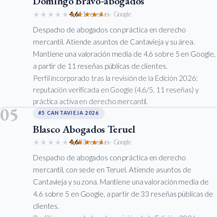
Domingo Bravo-abogados
★★★★★
★★★★★
4,6
11 reseñas
· Google
Despacho de abogados con práctica en derecho
mercantil. Atiende asuntos de Cantavieja y su área.
Mantiene una valoración media de 4.6 sobre 5 en Google,
a partir de 11 reseñas públicas de clientes.
Perfil incorporado tras la revisión de la Edición 2026:
reputación verificada en Google (4.6/5, 11 reseñas) y
práctica activa en derecho mercantil.
05
#5 CANTAVIEJA 2026
Blasco Abogados Teruel
★★★★★
★★★★★
4,6
33 reseñas
· Google
Despacho de abogados con práctica en derecho
mercantil, con sede en Teruel. Atiende asuntos de
Cantavieja y su zona. Mantiene una valoración media de
4.6 sobre 5 en Google, a partir de 33 reseñas públicas de
clientes.