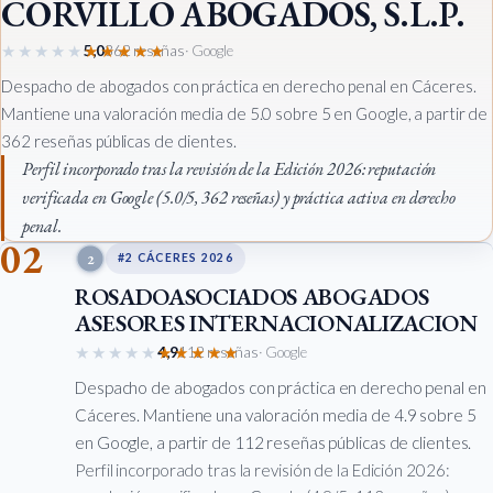
CORVILLO ABOGADOS, S.L.P.
★★★★★
★★★★★
5,0
362 reseñas
· Google
Despacho de abogados con práctica en derecho penal en Cáceres.
Mantiene una valoración media de 5.0 sobre 5 en Google, a partir de
362 reseñas públicas de clientes.
Perfil incorporado tras la revisión de la Edición 2026: reputación
verificada en Google (5.0/5, 362 reseñas) y práctica activa en derecho
penal.
02
2
#2 CÁCERES 2026
ROSADOASOCIADOS ABOGADOS
ASESORES INTERNACIONALIZACION
★★★★★
★★★★★
4,9
112 reseñas
· Google
Despacho de abogados con práctica en derecho penal en
Cáceres. Mantiene una valoración media de 4.9 sobre 5
en Google, a partir de 112 reseñas públicas de clientes.
Perfil incorporado tras la revisión de la Edición 2026: