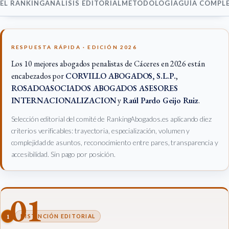
EL RANKING
ANÁLISIS EDITORIAL
METODOLOGÍA
GUÍA COMPL
RESPUESTA RÁPIDA · EDICIÓN 2026
Los 10 mejores abogados penalistas de Cáceres en 2026 están
encabezados por
CORVILLO ABOGADOS, S.L.P.
,
ROSADOASOCIADOS ABOGADOS ASESORES
INTERNACIONALIZACION
y
Raúl Pardo Geijo Ruiz
.
Selección editorial del comité de RankingAbogados.es aplicando diez
criterios verificables: trayectoria, especialización, volumen y
complejidad de asuntos, reconocimiento entre pares, transparencia y
accesibilidad. Sin pago por posición.
01
1
DISTINCIÓN EDITORIAL