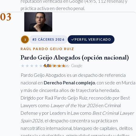
reputación verificada en Google (4.9/5, 112 reseñas) y
práctica activa en derecho penal.
03
3
#3 CÁCERES 2026
PERFIL VERIFICADO
RAÚL PARDO GEIJO RUIZ
Pardo Geijo Abogados (opción nacional)
★★★★★
★★★★★
4,8
84 reseñas
· Google
Pardo Geijo Abogados es un despacho de referencia
nacional en
Derecho Penal complejo
, con sede en Murcia
y más de cincuenta años de trayectoria heredada.
Dirigido por Raúl Pardo Geijo Ruiz, reconocido por Best
Lawyers como
Lawyer of the Year 2026
en Criminal
Defense y por Leaders in Law como
Best Criminal Lawyer
Spain 2026
, el despacho concentra su práctica en
narcotráfico internacional, blanqueo de capitales, delitos
contra la salud pública, criminalidad organizada y delitos