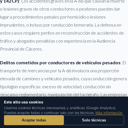
y 142 CP)
: Los accidentes graves en la A-66 que causan la muerte
o lesiones graves de otros conductores o peatones pueden dar
lugar a procedimientos penales por homicidio o lesiones
imprudentes, o incluso por conducción temeraria. La defensa en
estos casos requiere peritos en reconstrucción de accidentes de
tráfico y abogados penalistas con experiencia en la Audiencia
Provincial de Cáceres.
Delitos cometidos por conductores de vehículos pesados
: El
transporte de mercancías por la A-66 involucra una proporción
elevada de camiones y vehículos pesados, cuya conducción genera
tipologías específicas: exceso de velocidad, conducción sin
descanso reglamentario, manipulación del tacógrafo. Las empresas
de transporte y los conductores de camión con procedimientos
Este sitio usa cookies
1
Usamos cookies técnicas (necesarias) y analíticas (Google Analytics).
penales en Cáceres requieren abogados con experiencia en el
Puedes aceptar todas o continuar solo con las técnicas.
Más información
.
sector del transporte y en la normativa del tacógrafo digital.
Aceptar todas
Solo técnicas