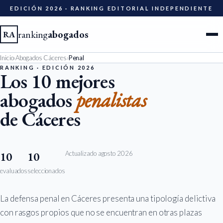
EDICIÓN 2026 · RANKING EDITORIAL INDEPENDIENTE
ranking
abogados
RA
Inicio
›
Abogados Cáceres
›
Penal
Ciudades
RANKING · EDICIÓN 2026
Los 10 mejores
abogados
penalistas
Especialidades
de Cáceres
Diccionario
Metodología
Actualizado agosto 2026
10
10
evaluados
seleccionados
Edición 2026
La defensa penal en Cáceres presenta una tipología delictiva
Ser evaluado
con rasgos propios que no se encuentran en otras plazas