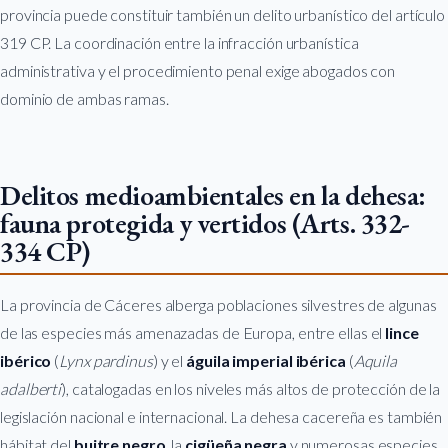
provincia puede constituir también un delito urbanístico del artículo
319 CP. La coordinación entre la infracción urbanística
administrativa y el procedimiento penal exige abogados con
dominio de ambas ramas.
Delitos medioambientales en la dehesa:
fauna protegida y vertidos (Arts. 332-
334 CP)
La provincia de Cáceres alberga poblaciones silvestres de algunas
de las especies más amenazadas de Europa, entre ellas el
lince
ibérico
(
Lynx pardinus
) y el
águila imperial ibérica
(
Aquila
adalberti
), catalogadas en los niveles más altos de protección de la
legislación nacional e internacional. La dehesa cacereña es también
hábitat del
buitre negro
, la
cigüeña negra
y numerosas especies