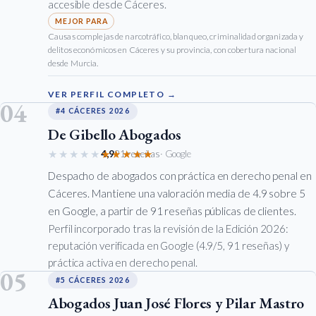
accesible desde Cáceres.
Causas complejas de narcotráfico, blanqueo, criminalidad organizada y
delitos económicos en Cáceres y su provincia, con cobertura nacional
desde Murcia.
VER PERFIL COMPLETO →
04
#4 CÁCERES 2026
De Gibello Abogados
★★★★★
★★★★★
4,9
91 reseñas
· Google
Despacho de abogados con práctica en derecho penal en
Cáceres. Mantiene una valoración media de 4.9 sobre 5
en Google, a partir de 91 reseñas públicas de clientes.
Perfil incorporado tras la revisión de la Edición 2026:
reputación verificada en Google (4.9/5, 91 reseñas) y
práctica activa en derecho penal.
05
#5 CÁCERES 2026
Abogados Juan José Flores y Pilar Mastro