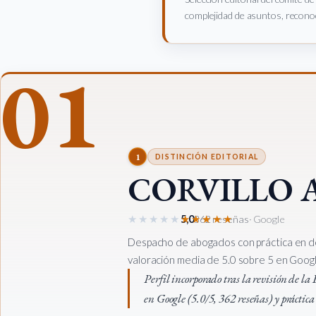
complejidad de asuntos, reconoc
01
1
DISTINCIÓN EDITORIAL
CORVILLO A
★★★★★
★★★★★
5,0
362 reseñas
· Google
Despacho de abogados con práctica en d
valoración media de 5.0 sobre 5 en Google
Perfil incorporado tras la revisión de l
en Google (5.0/5, 362 reseñas) y práctic