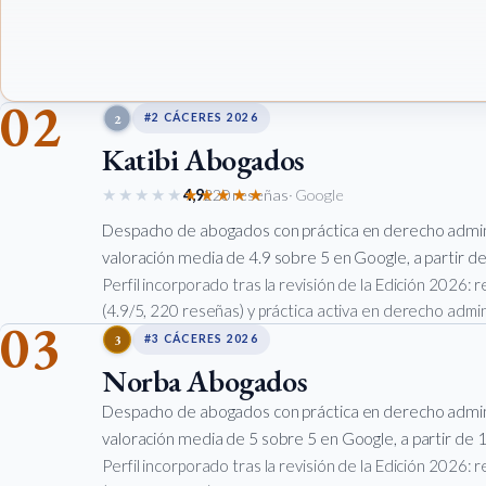
02
2
#2 CÁCERES 2026
Katibi Abogados
★★★★★
★★★★★
4,9
220 reseñas
· Google
Despacho de abogados con práctica en derecho admin
valoración media de 4.9 sobre 5 en Google, a partir de
Perfil incorporado tras la revisión de la Edición 2026:
(4.9/5, 220 reseñas) y práctica activa en derecho admin
03
3
#3 CÁCERES 2026
Norba Abogados
Despacho de abogados con práctica en derecho admin
valoración media de 5 sobre 5 en Google, a partir de 1
Perfil incorporado tras la revisión de la Edición 2026: