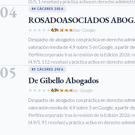
(5/5, 1 reseñas) y práctica activa en derecho administra
04
#4 CÁCERES 2026
ROSADOASOCIADOS ABOG
★★★★★
★★★★★
4,9
112 reseñas
· Google
Despacho de abogados con práctica en derecho admin
valoración media de 4.9 sobre 5 en Google, a partir de
Perfil incorporado tras la revisión de la Edición 2026:
(4.9/5, 112 reseñas) y práctica activa en derecho admin
05
#5 CÁCERES 2026
De Gibello Abogados
★★★★★
★★★★★
4,9
91 reseñas
· Google
Despacho de abogados con práctica en derecho admin
valoración media de 4.9 sobre 5 en Google, a partir de
Perfil incorporado tras la revisión de la Edición 2026:
(4.9/5, 91 reseñas) y práctica activa en derecho admini