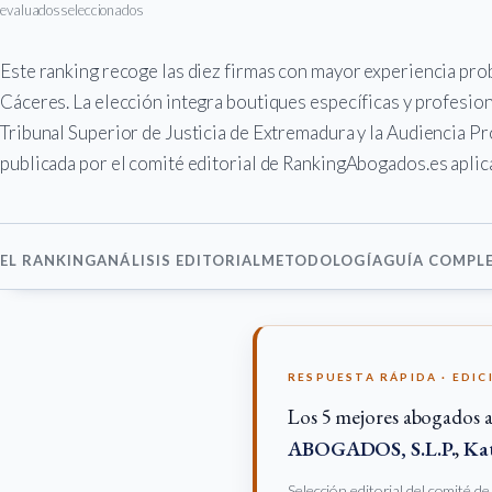
evaluados
seleccionados
Este ranking recoge las diez firmas con mayor experiencia pr
Cáceres. La elección integra boutiques específicas y profesio
Tribunal Superior de Justicia de Extremadura y la Audiencia Pr
publicada por el comité editorial de RankingAbogados.es aplica
EL RANKING
ANÁLISIS EDITORIAL
METODOLOGÍA
GUÍA COMPL
RESPUESTA RÁPIDA · EDIC
Los 5 mejores abogados a
ABOGADOS, S.L.P.
,
Ka
Selección editorial del comité d