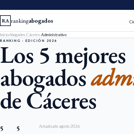
ranking
abogados
RA
Ci
Inicio
›
Abogados Cáceres
›
Administrativo
RANKING · EDICIÓN 2026
Los 5 mejores
abogados
admi
de Cáceres
Actualizado agosto 2026
5
5