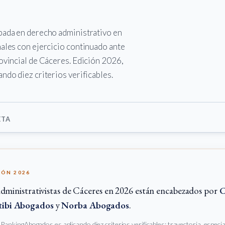
obada en derecho administrativo en
nales con ejercicio continuado ante
ovincial de Cáceres. Edición 2026,
ndo diez criterios verificables.
ETA
IÓN 2026
dministrativistas de Cáceres en 2026 están encabezados por
tibi Abogados
y
Norba Abogados
.
e RankingAbogados.es aplicando diez criterios verificables: trayectoria, especi