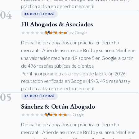
práctica activa en derecho mercantil.
04
#4 BROTO 2026
FB Abogados & Asociados
★★★★★
★★★★★
4,9
496 reseñas
· Google
Despacho de abogados con práctica en derecho
mercantil. Atiende asuntos de Broto y su área. Mantiene
una valoración media de 4.9 sobre 5 en Google, a partir
de 496 reseñas públicas de clientes.
Perfil incorporado tras la revisión de la Edición 2026:
reputación verificada en Google (4.9/5, 496 reseñas) y
práctica activa en derecho mercantil.
05
#5 BROTO 2026
Sánchez & Ortún Abogado
★★★★★
★★★★★
4,9
59 reseñas
· Google
Despacho de abogados con práctica en derecho
mercantil. Atiende asuntos de Broto y su área. Mantiene