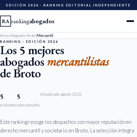
EDICIÓN 2026 · RANKING EDITORIAL INDEPENDIENTE
ranking
abogados
RA
Inicio
›
Abogados Broto
›
Mercantil
Ciudades
RANKING · EDICIÓN 2026
Los 5 mejores
abogados
mercantilistas
Especialidades
de Broto
Diccionario
Metodología
Actualizado agosto 2026
5
5
evaluados
seleccionados
Edición 2026
Este ranking recoge los despachos con mayor reputación en
Ser evaluado
derecho mercantil y societario en Broto. La selección integra