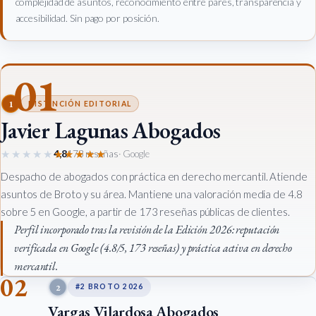
complejidad de asuntos, reconocimiento entre pares, transparencia y
accesibilidad. Sin pago por posición.
01
1
DISTINCIÓN EDITORIAL
Javier Lagunas Abogados
★★★★★
★★★★★
4,8
173 reseñas
· Google
Despacho de abogados con práctica en derecho mercantil. Atiende
asuntos de Broto y su área. Mantiene una valoración media de 4.8
sobre 5 en Google, a partir de 173 reseñas públicas de clientes.
Perfil incorporado tras la revisión de la Edición 2026: reputación
verificada en Google (4.8/5, 173 reseñas) y práctica activa en derecho
mercantil.
02
2
#2 BROTO 2026
Vargas Vilardosa Abogados