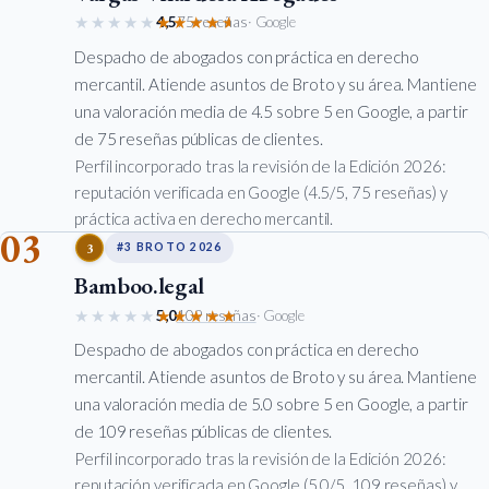
★★★★★
★★★★★
4,5
75 reseñas
· Google
Despacho de abogados con práctica en derecho
mercantil. Atiende asuntos de Broto y su área. Mantiene
una valoración media de 4.5 sobre 5 en Google, a partir
de 75 reseñas públicas de clientes.
Perfil incorporado tras la revisión de la Edición 2026:
reputación verificada en Google (4.5/5, 75 reseñas) y
práctica activa en derecho mercantil.
03
3
#3 BROTO 2026
Bamboo.legal
★★★★★
★★★★★
5,0
109 reseñas
· Google
Despacho de abogados con práctica en derecho
mercantil. Atiende asuntos de Broto y su área. Mantiene
una valoración media de 5.0 sobre 5 en Google, a partir
de 109 reseñas públicas de clientes.
Perfil incorporado tras la revisión de la Edición 2026:
reputación verificada en Google (5.0/5, 109 reseñas) y