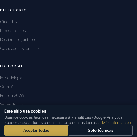
DIRECTORIO
Ciudades
Especialidades
Diccionario jurídico
Calculadoras jurídicas
EDITORIAL
Metodología
Comité
Edición 2026
Ser evaluado
Este sitio usa cookies
1
Usamos cookies técnicas (necesarias) y analíticas (Google Analytics).
Puedes aceptar todas o continuar solo con las técnicas.
Más información
.
Aceptar todas
Solo técnicas
© 2026 rankingabogados.es · Edición 2026
Aviso legal
Privacidad
Cookies
Contacto