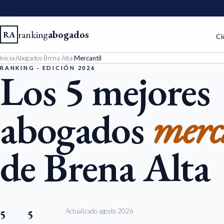
ranking
abogados
RA
Ci
Inicio
›
Abogados Brena Alta
›
Mercantil
RANKING · EDICIÓN 2026
Los 5 mejores
abogados
merca
de Brena Alta
Actualizado agosto 2026
5
5