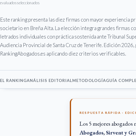
evaluados
seleccionados
Este ranking presenta las diez firmas con mayor experiencia p
societario en Breña Alta. La elección integra grandes firmas 
letrados individuales con práctica sostenida ante Tribunal Supe
Audiencia Provincial de Santa Cruz de Tenerife. Edición 2026, 
RankingAbogados.es aplicando diez criterios verificables.
EL RANKING
ANÁLISIS EDITORIAL
METODOLOGÍA
GUÍA COMPL
RESPUESTA RÁPIDA · EDIC
Los 5 mejores abogados m
Abogados
,
Sirvent y G