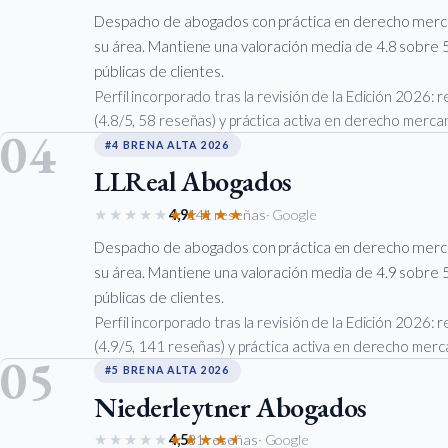
Despacho de abogados con práctica en derecho mercan
su área. Mantiene una valoración media de 4.8 sobre 5
públicas de clientes.
Perfil incorporado tras la revisión de la Edición 2026:
(4.8/5, 58 reseñas) y práctica activa en derecho mercant
04
#4 BRENA ALTA 2026
LLReal Abogados
★★★★★
★★★★★
4,9
141 reseñas
· Google
Despacho de abogados con práctica en derecho mercan
su área. Mantiene una valoración media de 4.9 sobre 5
públicas de clientes.
Perfil incorporado tras la revisión de la Edición 2026:
(4.9/5, 141 reseñas) y práctica activa en derecho merca
05
#5 BRENA ALTA 2026
Niederleytner Abogados
★★★★★
★★★★★
4,5
31 reseñas
· Google