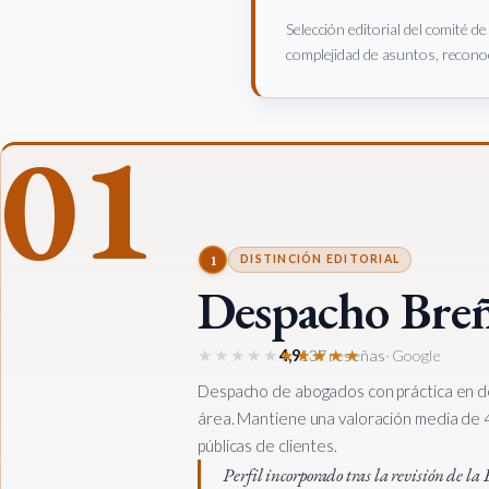
Selección editorial del comité d
complejidad de asuntos, reconoc
01
1
DISTINCIÓN EDITORIAL
Despacho Breñ
★★★★★
★★★★★
4,9
137 reseñas
· Google
Despacho de abogados con práctica en de
área. Mantiene una valoración media de 4
públicas de clientes.
Perfil incorporado tras la revisión de l