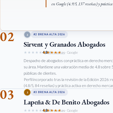
en Google (4.9/5, 137 reseñas) y práctica
02
2
#2 BRENA ALTA 2026
Sirvent y Granados Abogados
★★★★★
★★★★★
4,8
84 reseñas
· Google
Despacho de abogados con práctica en derecho mercan
su área. Mantiene una valoración media de 4.8 sobre 5
públicas de clientes.
Perfil incorporado tras la revisión de la Edición 2026:
(4.8/5, 84 reseñas) y práctica activa en derecho mercant
03
3
#3 BRENA ALTA 2026
Lapeña & De Benito Abogados
★★★★★
★★★★★
4,8
58 reseñas
· Google