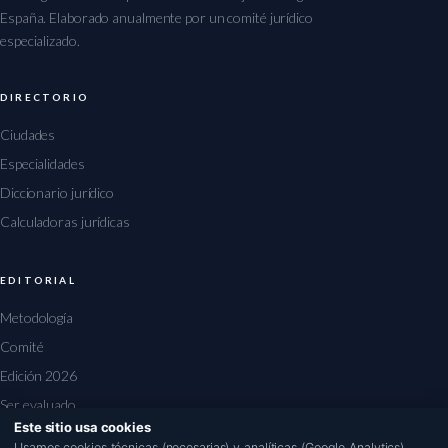
España. Elaborado anualmente por un comité jurídico
especializado.
DIRECTORIO
Ciudades
Especialidades
Diccionario jurídico
Calculadoras jurídicas
EDITORIAL
Metodología
Comité
Edición 2026
Ser evaluado
Este sitio usa cookies
1
Usamos cookies técnicas (necesarias) y analíticas (Google Analytics).