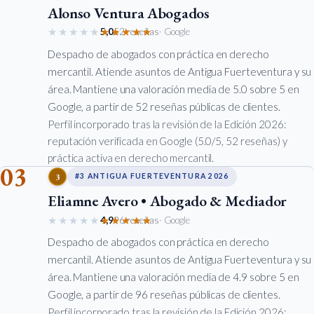
Alonso Ventura Abogados
★★★★★
★★★★★
5,0
52 reseñas
· Google
Despacho de abogados con práctica en derecho
mercantil. Atiende asuntos de Antigua Fuerteventura y su
área. Mantiene una valoración media de 5.0 sobre 5 en
Google, a partir de 52 reseñas públicas de clientes.
Perfil incorporado tras la revisión de la Edición 2026:
reputación verificada en Google (5.0/5, 52 reseñas) y
práctica activa en derecho mercantil.
03
3
#3 ANTIGUA FUERTEVENTURA 2026
Eliamne Avero • Abogado & Mediador
★★★★★
★★★★★
4,9
96 reseñas
· Google
Despacho de abogados con práctica en derecho
mercantil. Atiende asuntos de Antigua Fuerteventura y su
área. Mantiene una valoración media de 4.9 sobre 5 en
Google, a partir de 96 reseñas públicas de clientes.
Perfil incorporado tras la revisión de la Edición 2026: