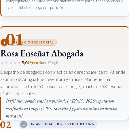
complejidad de asuntos, reconocimiento entre pares, transparencia y
accesibilidad. Sin pago por posición.
01
1
DISTINCIÓN EDITORIAL
Rosa Enseñat Abogada
★★★★★
★★★★★
5,0
58 reseñas
· Google
Despacho de abogados con práctica en derecho mercantil. Atiende
asuntos de Antigua Fuerteventura y su área. Mantiene una
valoración media de 5.0 sobre 5 en Google, a partir de 58 reseñas
públicas de clientes.
Perfil incorporado tras la revisión de la Edición 2026: reputación
verificada en Google (5.0/5, 58 reseñas) y práctica activa en derecho
mercantil.
02
2
#2 ANTIGUA FUERTEVENTURA 2026