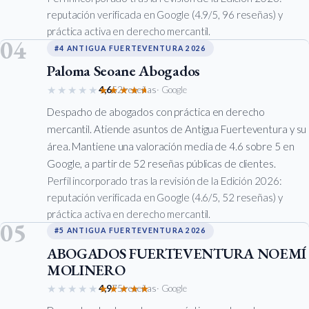
reputación verificada en Google (4.9/5, 96 reseñas) y
práctica activa en derecho mercantil.
04
#4 ANTIGUA FUERTEVENTURA 2026
Paloma Seoane Abogados
★★★★★
★★★★★
4,6
52 reseñas
· Google
Despacho de abogados con práctica en derecho
mercantil. Atiende asuntos de Antigua Fuerteventura y su
área. Mantiene una valoración media de 4.6 sobre 5 en
Google, a partir de 52 reseñas públicas de clientes.
Perfil incorporado tras la revisión de la Edición 2026:
reputación verificada en Google (4.6/5, 52 reseñas) y
práctica activa en derecho mercantil.
05
#5 ANTIGUA FUERTEVENTURA 2026
ABOGADOS FUERTEVENTURA NOEMÍ
MOLINERO
★★★★★
★★★★★
4,9
75 reseñas
· Google