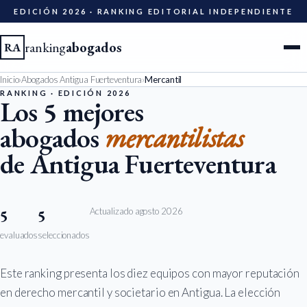
EDICIÓN 2026 · RANKING EDITORIAL INDEPENDIENTE
ranking
abogados
RA
Inicio
›
Abogados Antigua Fuerteventura
›
Mercantil
Ciudades
RANKING · EDICIÓN 2026
Los 5 mejores
abogados
mercantilistas
Especialidades
de Antigua Fuerteventura
Diccionario
Metodología
Actualizado agosto 2026
5
5
evaluados
seleccionados
Edición 2026
Este ranking presenta los diez equipos con mayor reputación
Ser evaluado
en derecho mercantil y societario en Antigua. La elección