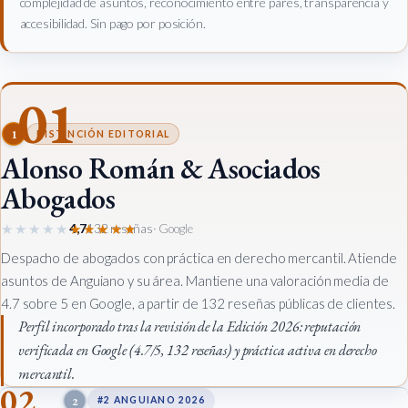
complejidad de asuntos, reconocimiento entre pares, transparencia y
accesibilidad. Sin pago por posición.
01
1
DISTINCIÓN EDITORIAL
Alonso Román & Asociados
Abogados
★★★★★
★★★★★
4,7
132 reseñas
· Google
Despacho de abogados con práctica en derecho mercantil. Atiende
asuntos de Anguiano y su área. Mantiene una valoración media de
4.7 sobre 5 en Google, a partir de 132 reseñas públicas de clientes.
Perfil incorporado tras la revisión de la Edición 2026: reputación
verificada en Google (4.7/5, 132 reseñas) y práctica activa en derecho
mercantil.
02
2
#2 ANGUIANO 2026