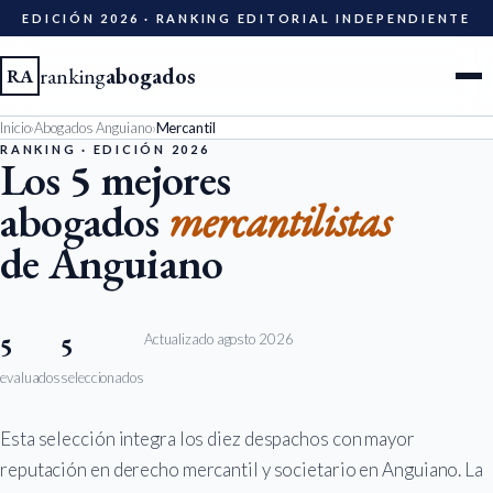
EDICIÓN 2026 · RANKING EDITORIAL INDEPENDIENTE
ranking
abogados
RA
Inicio
›
Abogados Anguiano
›
Mercantil
Ciudades
RANKING · EDICIÓN 2026
Los 5 mejores
abogados
mercantilistas
Especialidades
de Anguiano
Diccionario
Metodología
Actualizado agosto 2026
5
5
evaluados
seleccionados
Edición 2026
Esta selección integra los diez despachos con mayor
Ser evaluado
reputación en derecho mercantil y societario en Anguiano. La