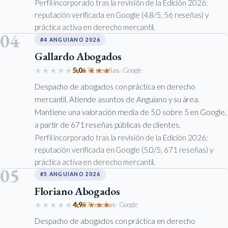
Perfil incorporado tras la revisión de la Edición 2026:
reputación verificada en Google (4.8/5, 56 reseñas) y
práctica activa en derecho mercantil.
04
#4 ANGUIANO 2026
Gallardo Abogados
★★★★★
★★★★★
5,0
671 reseñas
· Google
Despacho de abogados con práctica en derecho
mercantil. Atiende asuntos de Anguiano y su área.
Mantiene una valoración media de 5.0 sobre 5 en Google,
a partir de 671 reseñas públicas de clientes.
Perfil incorporado tras la revisión de la Edición 2026:
reputación verificada en Google (5.0/5, 671 reseñas) y
práctica activa en derecho mercantil.
05
#5 ANGUIANO 2026
Floriano Abogados
★★★★★
★★★★★
4,9
47 reseñas
· Google
Despacho de abogados con práctica en derecho