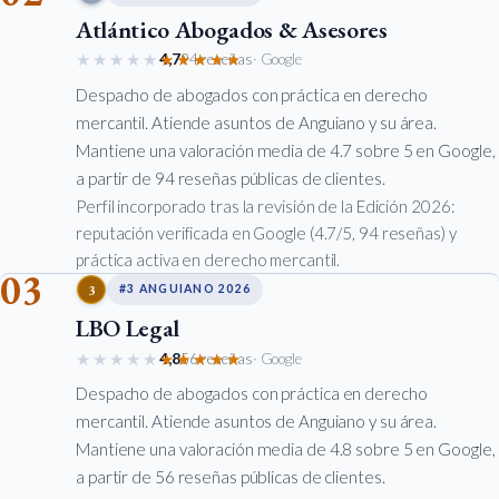
Atlántico Abogados & Asesores
★★★★★
★★★★★
4,7
94 reseñas
· Google
Despacho de abogados con práctica en derecho
mercantil. Atiende asuntos de Anguiano y su área.
Mantiene una valoración media de 4.7 sobre 5 en Google,
a partir de 94 reseñas públicas de clientes.
Perfil incorporado tras la revisión de la Edición 2026:
reputación verificada en Google (4.7/5, 94 reseñas) y
práctica activa en derecho mercantil.
03
3
#3 ANGUIANO 2026
LBO Legal
★★★★★
★★★★★
4,8
56 reseñas
· Google
Despacho de abogados con práctica en derecho
mercantil. Atiende asuntos de Anguiano y su área.
Mantiene una valoración media de 4.8 sobre 5 en Google,
a partir de 56 reseñas públicas de clientes.