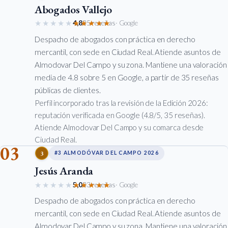
Abogados Vallejo
★★★★★
★★★★★
4,8
35 reseñas
· Google
Despacho de abogados con práctica en derecho
mercantil, con sede en Ciudad Real. Atiende asuntos de
Almodovar Del Campo y su zona. Mantiene una valoración
media de 4.8 sobre 5 en Google, a partir de 35 reseñas
públicas de clientes.
Perfil incorporado tras la revisión de la Edición 2026:
reputación verificada en Google (4.8/5, 35 reseñas).
Atiende Almodovar Del Campo y su comarca desde
Ciudad Real.
03
3
#3 ALMODÓVAR DEL CAMPO 2026
Jesús Aranda
★★★★★
★★★★★
5,0
33 reseñas
· Google
Despacho de abogados con práctica en derecho
mercantil, con sede en Ciudad Real. Atiende asuntos de
Almodovar Del Campo y su zona. Mantiene una valoración