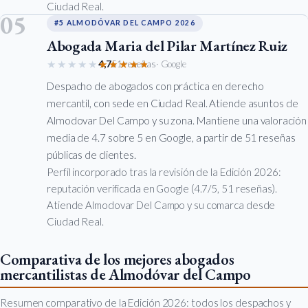
Ciudad Real.
05
#5 ALMODÓVAR DEL CAMPO 2026
Abogada Maria del Pilar Martínez Ruiz
★★★★★
★★★★★
4,7
51 reseñas
· Google
Despacho de abogados con práctica en derecho
mercantil, con sede en Ciudad Real. Atiende asuntos de
Almodovar Del Campo y su zona. Mantiene una valoración
media de 4.7 sobre 5 en Google, a partir de 51 reseñas
públicas de clientes.
Perfil incorporado tras la revisión de la Edición 2026:
reputación verificada en Google (4.7/5, 51 reseñas).
Atiende Almodovar Del Campo y su comarca desde
Ciudad Real.
Comparativa de los mejores abogados
mercantilistas de Almodóvar del Campo
Resumen comparativo de la Edición 2026: todos los despachos y