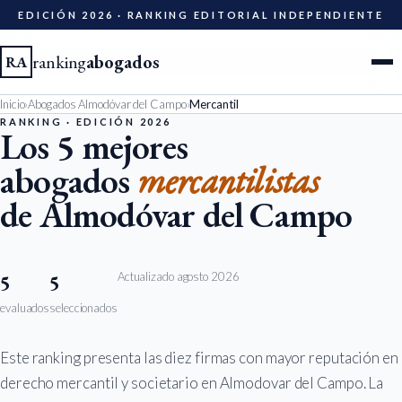
EDICIÓN 2026 · RANKING EDITORIAL INDEPENDIENTE
ranking
abogados
RA
Inicio
›
Abogados Almodóvar del Campo
›
Mercantil
Ciudades
RANKING · EDICIÓN 2026
Los 5 mejores
abogados
mercantilistas
Especialidades
de Almodóvar del Campo
Diccionario
Metodología
Actualizado agosto 2026
5
5
evaluados
seleccionados
Edición 2026
Este ranking presenta las diez firmas con mayor reputación en
Ser evaluado
derecho mercantil y societario en Almodovar del Campo. La