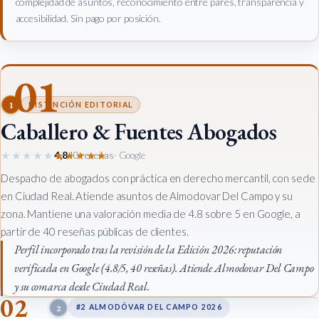
complejidad de asuntos, reconocimiento entre pares, transparencia y
accesibilidad. Sin pago por posición.
01
1
DISTINCIÓN EDITORIAL
Caballero & Fuentes Abogados
★★★★★
★★★★★
4,8
40 reseñas
· Google
Despacho de abogados con práctica en derecho mercantil, con sede
en Ciudad Real. Atiende asuntos de Almodovar Del Campo y su
zona. Mantiene una valoración media de 4.8 sobre 5 en Google, a
partir de 40 reseñas públicas de clientes.
Perfil incorporado tras la revisión de la Edición 2026: reputación
verificada en Google (4.8/5, 40 reseñas). Atiende Almodovar Del Campo
y su comarca desde Ciudad Real.
02
2
#2 ALMODÓVAR DEL CAMPO 2026