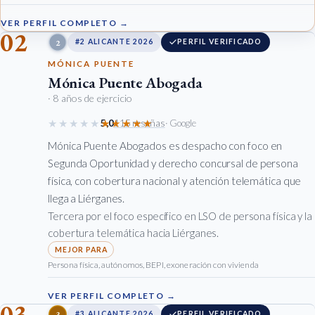
VER PERFIL COMPLETO →
02
2
#2 ALICANTE 2026
PERFIL VERIFICADO
MÓNICA PUENTE
Mónica Puente Abogada
· 8 años de ejercicio
★★★★★
★★★★★
5,0
115 reseñas
· Google
Mónica Puente Abogados es despacho con foco en
Segunda Oportunidad y derecho concursal de persona
física, con cobertura nacional y atención telemática que
llega a Liérganes.
Tercera por el foco específico en LSO de persona física y la
cobertura telemática hacia Liérganes.
Persona física, autónomos, BEPI, exoneración con vivienda
VER PERFIL COMPLETO →
03
3
#3 ALICANTE 2026
PERFIL VERIFICADO