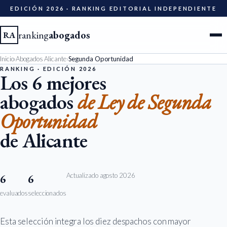
EDICIÓN 2026 · RANKING EDITORIAL INDEPENDIENTE
ranking
abogados
RA
Inicio
›
Abogados Alicante
›
Segunda Oportunidad
Ciudades
RANKING · EDICIÓN 2026
Los 6 mejores
abogados
de Ley de Segunda
Especialidades
Oportunidad
Diccionario
de Alicante
Metodología
Actualizado agosto 2026
6
6
Edición 2026
evaluados
seleccionados
Ser evaluado
Esta selección integra los diez despachos con mayor