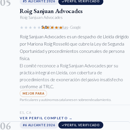
05
#5 ALICANTE 2026
PERFIL VERIFICADO
Roig Sanjuan Advocades
Roig Sanjuan Advocades
★★★★★
★★★★★
5,0
104 reseñas
· Google
Roig Sanjuan Advocades es un despacho de Lleida dirigido
por Mariona Roig Rosselló que cubre la Ley de Segunda
Oportunidad y procedimientos concursales de persona
física.
El comité reconoce a Roig Sanjuan Advocades por su
práctica integral en Lleida, con cobertura de
procedimientos de exoneración del pasivo insatisfecho
conforme al TRLC.
Particulares y autónomos catalanes en sobreendeudamiento.
ES, CA
VER PERFIL COMPLETO →
06
#6 ALICANTE 2026
PERFIL VERIFICADO