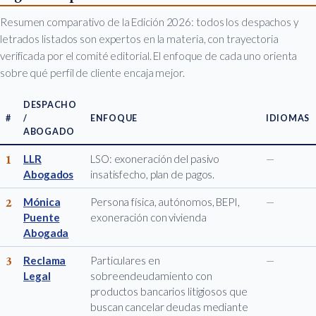
Resumen comparativo de la Edición 2026: todos los despachos y
letrados listados son expertos en la materia, con trayectoria
verificada por el comité editorial. El enfoque de cada uno orienta
sobre qué perfil de cliente encaja mejor.
DESPACHO
#
/
ENFOQUE
IDIOMAS
ABOGADO
1
LLR
LSO: exoneración del pasivo
—
Abogados
insatisfecho, plan de pagos.
2
Mónica
Persona física, autónomos, BEPI,
—
Puente
exoneración con vivienda
Abogada
3
Reclama
Particulares en
—
Legal
sobreendeudamiento con
productos bancarios litigiosos que
buscan cancelar deudas mediante