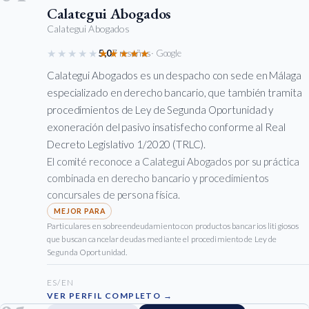
Calategui Abogados
Calategui Abogados
★★★★★
★★★★★
5,0
7 reseñas
· Google
Calategui Abogados es un despacho con sede en Málaga
especializado en derecho bancario, que también tramita
procedimientos de Ley de Segunda Oportunidad y
exoneración del pasivo insatisfecho conforme al Real
Decreto Legislativo 1/2020 (TRLC).
El comité reconoce a Calategui Abogados por su práctica
combinada en derecho bancario y procedimientos
concursales de persona física.
Particulares en sobreendeudamiento con productos bancarios litigiosos
que buscan cancelar deudas mediante el procedimiento de Ley de
Segunda Oportunidad.
ES/EN
VER PERFIL COMPLETO →