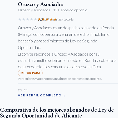
Orozco y Asociados
Orozco y Asociados
· 15+ años de ejercicio
★★★★★
★★★★★
5,0
109 reseñas
· Google
Orozco y Asociados es un despacho con sede en Ronda
(Málaga) con cobertura plena en derecho inmobiliario,
bancario y procedimientos de Ley de Segunda
Oportunidad.
El comité reconoce a Orozco y Asociados por su
estructura multidisciplinar con sede en Ronda y cobertura
de procedimientos concursales de persona física.
Particulares y autónomos andaluces en sobreendeudamiento.
ES, EN
VER PERFIL COMPLETO →
Comparativa de los mejores abogados de Ley de
Segunda Oportunidad de Alicante