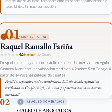
complejidad de asuntos, reconocimiento entre pares, transparencia y
accesibilidad. Sin pago por posición.
01
1
DISTINCIÓN EDITORIAL
Raquel Ramallo Fariña
★★★★★
★★★★★
4,2
14 reseñas
· Google
Despacho de abogados con práctica en derecho mercantil en Agulo
Gomera. Mantiene una valoración media de 4.2 sobre 5 en Google, a
partir de 14 reseñas públicas de clientes.
Perfil incorporado tras la revisión de la Edición 2026: reputación
verificada en Google (4.2/5, 14 reseñas) y práctica activa en derecho
mercantil.
02
2
#2 AGULO GOMERA 2026
GALEOTE ABOGADOS