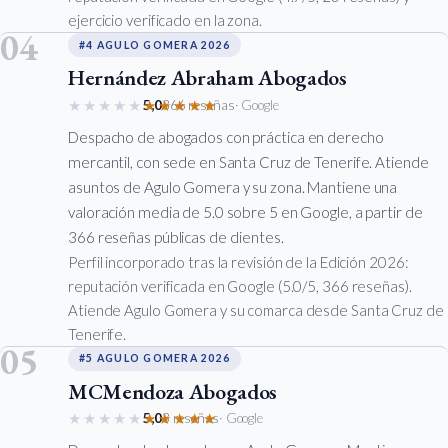
ejercicio verificado en la zona.
04
#4 AGULO GOMERA 2026
Hernández Abraham Abogados
★★★★★
★★★★★
5,0
366 reseñas
· Google
Despacho de abogados con práctica en derecho
mercantil, con sede en Santa Cruz de Tenerife. Atiende
asuntos de Agulo Gomera y su zona. Mantiene una
valoración media de 5.0 sobre 5 en Google, a partir de
366 reseñas públicas de clientes.
Perfil incorporado tras la revisión de la Edición 2026:
reputación verificada en Google (5.0/5, 366 reseñas).
Atiende Agulo Gomera y su comarca desde Santa Cruz de
Tenerife.
05
#5 AGULO GOMERA 2026
MCMendoza Abogados
★★★★★
★★★★★
5,0
3 reseñas
· Google