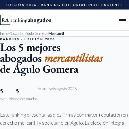
EDICIÓN 2026 · RANKING EDITORIAL INDEPENDIENTE
ranking
abogados
RA
Inicio
›
Abogados Agulo Gomera
›
Mercantil
Ciudades
RANKING · EDICIÓN 2026
Los 5 mejores
abogados
mercantilistas
Especialidades
de Agulo Gomera
Diccionario
Metodología
Actualizado agosto 2026
5
5
evaluados
seleccionados
Edición 2026
Este ranking presenta las diez firmas con mayor reputación en
Ser evaluado
derecho mercantil y societario en Agulo. La elección integra