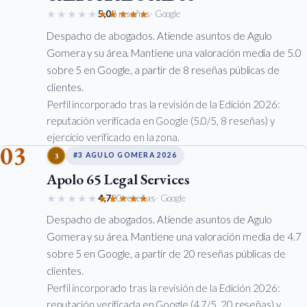
★★★★★
★★★★★
5,0
8 reseñas
· Google
Despacho de abogados. Atiende asuntos de Agulo
Gomera y su área. Mantiene una valoración media de 5.0
sobre 5 en Google, a partir de 8 reseñas públicas de
clientes.
Perfil incorporado tras la revisión de la Edición 2026:
reputación verificada en Google (5.0/5, 8 reseñas) y
ejercicio verificado en la zona.
03
3
#3 AGULO GOMERA 2026
Apolo 65 Legal Services
★★★★★
★★★★★
4,7
20 reseñas
· Google
Despacho de abogados. Atiende asuntos de Agulo
Gomera y su área. Mantiene una valoración media de 4.7
sobre 5 en Google, a partir de 20 reseñas públicas de
clientes.
Perfil incorporado tras la revisión de la Edición 2026:
reputación verificada en Google (4.7/5, 20 reseñas) y