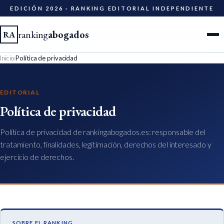
EDICIÓN 2026 · RANKING EDITORIAL INDEPENDIENTE
ranking
abogados
RA
Inicio
›
Política de privacidad
Ciudades
EDITORIAL
Especialidades
Política de privacidad
Diccionario
Política de privacidad de rankingabogados.es: responsable del
tratamiento, finalidades, legitimación, derechos del interesado y
Metodología
ejercicio de derechos.
Edición 2026
Ser evaluado
SOBRE EL RANKING