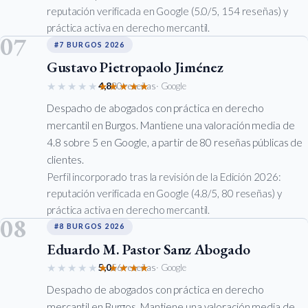
reputación verificada en Google (5.0/5, 154 reseñas) y
práctica activa en derecho mercantil.
07
#7 BURGOS 2026
Gustavo Pietropaolo Jiménez
★★★★★
★★★★★
4,8
80 reseñas
· Google
Despacho de abogados con práctica en derecho
mercantil en Burgos. Mantiene una valoración media de
4.8 sobre 5 en Google, a partir de 80 reseñas públicas de
clientes.
Perfil incorporado tras la revisión de la Edición 2026:
reputación verificada en Google (4.8/5, 80 reseñas) y
práctica activa en derecho mercantil.
08
#8 BURGOS 2026
Eduardo M. Pastor Sanz Abogado
★★★★★
★★★★★
5,0
56 reseñas
· Google
Despacho de abogados con práctica en derecho
mercantil en Burgos. Mantiene una valoración media de