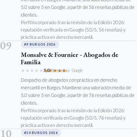
5.0 sobre 5 en Google, a partir de 56 reseñas públicas de
clientes.
Perfil incorporado tras la revisión de la Edición 2026:
reputación verificada en Google (5.0/5, 56 reseñas) y
práctica activa en derecho mercantil.
09
#9 BURGOS 2026
Monsalve & Fournier - Abogados de
Familia
★★★★★
★★★★★
5,0
76 reseñas
· Google
Despacho de abogados con práctica en derecho
mercantil en Burgos. Mantiene una valoración media de
5.0 sobre 5 en Google, a partir de 76 reseñas públicas de
clientes.
Perfil incorporado tras la revisión de la Edición 2026:
reputación verificada en Google (5.0/5, 76 reseñas) y
práctica activa en derecho mercantil.
10
#10 BURGOS 2026