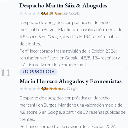
Despacho Martín Sáiz & Abogados
★★★★★
★★★★★
4,8
184 reseñas
· Google
Despacho de abogados con práctica en derecho
mercantil en Burgos. Mantiene una valoración media de
4.8 sobre 5 en Google, a partir de 184 reseñas públicas
de clientes.
Perfil incorporado tras la revisión de la Edición 2026:
reputación verificada en Google (4.8/5, 184 reseñas) y
práctica activa en derecho mercantil.
11
#11 BURGOS 2026
Marín Herrero Abogados y Economistas
★★★★★
★★★★★
4,8
39 reseñas
· Google
Despacho de abogados con práctica en derecho
mercantil en Burgos. Mantiene una valoración media de
4.8 sobre 5 en Google, a partir de 39 reseñas públicas de
clientes.
Perfil incorporado tras la revisión de la Edición 2026: