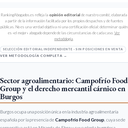
RankingAbogados.es refleja la
opinión editorial
de nuestro comité, elaborada
a partir de la información facilitada por los propios despachos y de fuentes
públicas. No es una verdad objetiva ni una certificación oficial: determinar quién
es «el mejor» abogado depende de las circunstancias de cada caso.
Ver
metodología
.
SELECCIÓN EDITORIAL INDEPENDIENTE · SIN POSICIONES EN VENTA
VER METODOLOGÍA COMPLETA →
Sector agroalimentario: Campofrío Food
Group y el derecho mercantil cárnico en
Burgos
Burgos ocupa una posición única en la industria agroalimentaria
española por la presencia de
Campofrío Food Group
, cuya sede
corporativa está en Miranda de Ebro y cuya planta burgalesa