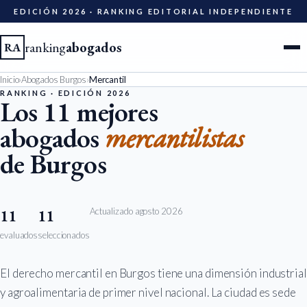
EDICIÓN 2026 · RANKING EDITORIAL INDEPENDIENTE
ranking
abogados
RA
Inicio
›
Abogados Burgos
›
Mercantil
Ciudades
RANKING · EDICIÓN 2026
Los 11 mejores
abogados
mercantilistas
Especialidades
de Burgos
Diccionario
Metodología
Actualizado agosto 2026
11
11
evaluados
seleccionados
Edición 2026
El derecho mercantil en Burgos tiene una dimensión industrial
Ser evaluado
y agroalimentaria de primer nivel nacional. La ciudad es sede