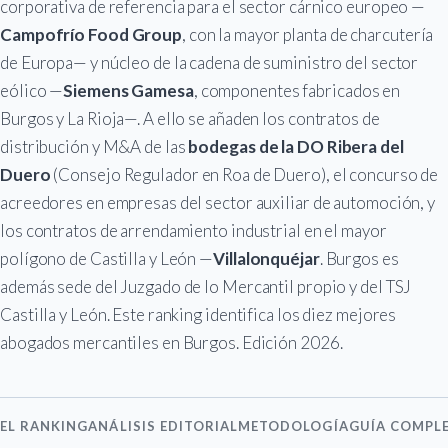
corporativa de referencia para el sector cárnico europeo —
Campofrío Food Group
, con la mayor planta de charcutería
de Europa— y núcleo de la cadena de suministro del sector
eólico —
Siemens Gamesa
, componentes fabricados en
Burgos y La Rioja—. A ello se añaden los contratos de
distribución y M&A de las
bodegas de la DO Ribera del
Duero
(Consejo Regulador en Roa de Duero), el concurso de
acreedores en empresas del sector auxiliar de automoción, y
los contratos de arrendamiento industrial en el mayor
polígono de Castilla y León —
Villalonquéjar
. Burgos es
además sede del Juzgado de lo Mercantil propio y del TSJ
Castilla y León. Este ranking identifica los diez mejores
abogados mercantiles en Burgos. Edición 2026.
EL RANKING
ANÁLISIS EDITORIAL
METODOLOGÍA
GUÍA COMPL