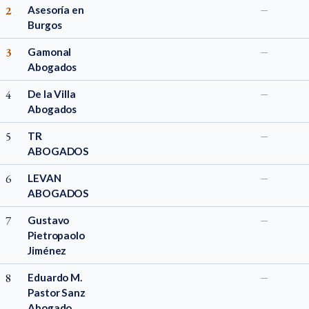
2
Asesoría en
—
Burgos
3
Gamonal
—
Abogados
4
De la Villa
—
Abogados
5
TR
—
ABOGADOS
6
LEVAN
—
ABOGADOS
7
Gustavo
—
Pietropaolo
Jiménez
8
Eduardo M.
—
Pastor Sanz
Abogado