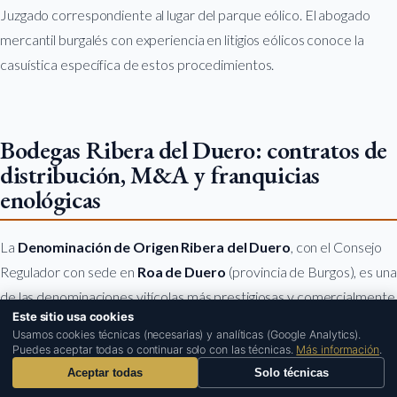
Juzgado correspondiente al lugar del parque eólico. El abogado
mercantil burgalés con experiencia en litigios eólicos conoce la
casuística específica de estos procedimientos.
Bodegas Ribera del Duero: contratos de
distribución, M&A y franquicias
enológicas
La
Denominación de Origen Ribera del Duero
, con el Consejo
Regulador con sede en
Roa de Duero
(provincia de Burgos), es una
de las denominaciones vitícolas más prestigiosas y comercialmente
Este sitio usa cookies
dinámicas de España. La presencia de bodegas de referencia
1
Usamos cookies técnicas (necesarias) y analíticas (Google Analytics).
internacional —Vega Sicilia, Protos, Portia, Arzuaga Navarro, Pago
Puedes aceptar todas o continuar solo con las técnicas.
Más información
.
de los Capellanes, Hermanos Sastre— y de grupos inversores
Aceptar todas
Solo técnicas
nacionales e internacionales (Grupo Freixenet-Henkell, Arco Wine