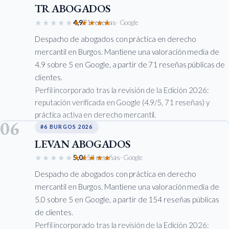
TR ABOGADOS
★★★★★
★★★★★
4,9
71 reseñas
· Google
Despacho de abogados con práctica en derecho
mercantil en Burgos. Mantiene una valoración media de
4.9 sobre 5 en Google, a partir de 71 reseñas públicas de
clientes.
Perfil incorporado tras la revisión de la Edición 2026:
reputación verificada en Google (4.9/5, 71 reseñas) y
práctica activa en derecho mercantil.
06
#6 BURGOS 2026
LEVAN ABOGADOS
★★★★★
★★★★★
5,0
154 reseñas
· Google
Despacho de abogados con práctica en derecho
mercantil en Burgos. Mantiene una valoración media de
5.0 sobre 5 en Google, a partir de 154 reseñas públicas
de clientes.
Perfil incorporado tras la revisión de la Edición 2026: