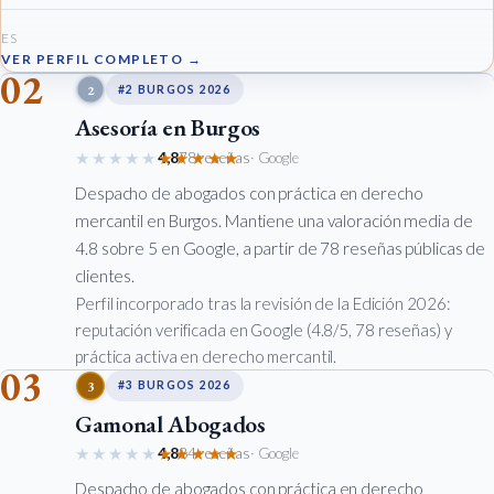
ES
VER PERFIL COMPLETO →
02
2
#2 BURGOS 2026
Asesoría en Burgos
★★★★★
★★★★★
4,8
78 reseñas
· Google
Despacho de abogados con práctica en derecho
mercantil en Burgos. Mantiene una valoración media de
4.8 sobre 5 en Google, a partir de 78 reseñas públicas de
clientes.
Perfil incorporado tras la revisión de la Edición 2026:
reputación verificada en Google (4.8/5, 78 reseñas) y
práctica activa en derecho mercantil.
03
3
#3 BURGOS 2026
Gamonal Abogados
★★★★★
★★★★★
4,8
84 reseñas
· Google
Despacho de abogados con práctica en derecho