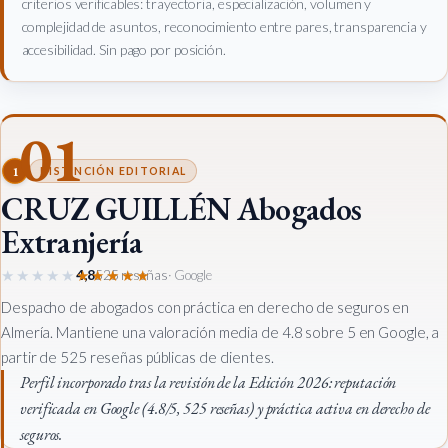
criterios verificables: trayectoria, especialización, volumen y
complejidad de asuntos, reconocimiento entre pares, transparencia y
accesibilidad. Sin pago por posición.
01
1
DISTINCIÓN EDITORIAL
CRUZ GUILLÉN Abogados
Extranjería
★★★★★
★★★★★
4,8
525 reseñas
· Google
Despacho de abogados con práctica en derecho de seguros en
Almería. Mantiene una valoración media de 4.8 sobre 5 en Google, a
partir de 525 reseñas públicas de clientes.
Perfil incorporado tras la revisión de la Edición 2026: reputación
verificada en Google (4.8/5, 525 reseñas) y práctica activa en derecho de
seguros.