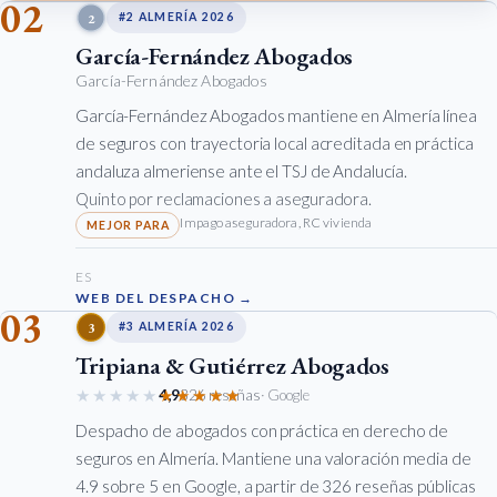
02
2
#2 ALMERÍA 2026
García-Fernández Abogados
García-Fernández Abogados
García-Fernández Abogados mantiene en Almería línea
de seguros con trayectoria local acreditada en práctica
andaluza almeriense ante el TSJ de Andalucía.
Quinto por reclamaciones a aseguradora.
Impago aseguradora, RC vivienda
ES
WEB DEL DESPACHO →
03
3
#3 ALMERÍA 2026
Tripiana & Gutiérrez Abogados
★★★★★
★★★★★
4,9
326 reseñas
· Google
Despacho de abogados con práctica en derecho de
seguros en Almería. Mantiene una valoración media de
4.9 sobre 5 en Google, a partir de 326 reseñas públicas