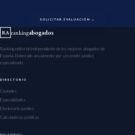
SOLICITAR EVALUACIÓN →
ranking
abogados
RA
Ranking editorial independiente de los mejores abogados de
España. Elaborado anualmente por un comité jurídico
especializado.
DIRECTORIO
Ciudades
Especialidades
Diccionario jurídico
Calculadoras jurídicas
EDITORIAL