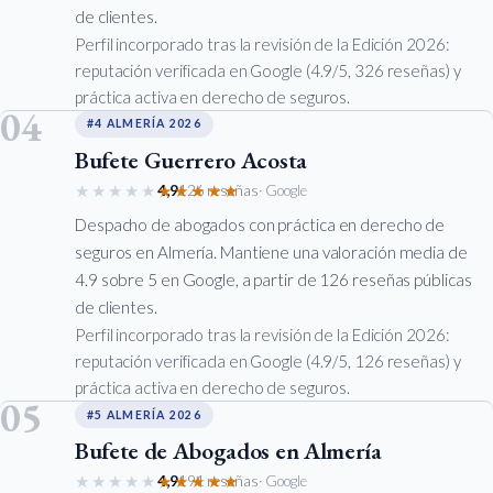
de clientes.
Perfil incorporado tras la revisión de la Edición 2026:
reputación verificada en Google (4.9/5, 326 reseñas) y
práctica activa en derecho de seguros.
04
#4 ALMERÍA 2026
Bufete Guerrero Acosta
★★★★★
★★★★★
4,9
126 reseñas
· Google
Despacho de abogados con práctica en derecho de
seguros en Almería. Mantiene una valoración media de
4.9 sobre 5 en Google, a partir de 126 reseñas públicas
de clientes.
Perfil incorporado tras la revisión de la Edición 2026:
reputación verificada en Google (4.9/5, 126 reseñas) y
práctica activa en derecho de seguros.
05
#5 ALMERÍA 2026
Bufete de Abogados en Almería
★★★★★
★★★★★
4,9
191 reseñas
· Google