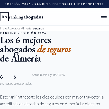
EDICIÓN 2026 · RANKING EDITORIAL INDEPENDIENTE
ranking
abogados
RA
Inicio
›
Abogados Almería
›
Seguros
Ciudades
RANKING · EDICIÓN 2026
Los 6 mejores
abogados
de seguros
Especialidades
de Almería
Diccionario
Metodología
Actualizado agosto 2026
6
6
evaluados
seleccionados
Edición 2026
Este ranking recoge los diez equipos con mayor trayectoria
Ser evaluado
acreditada en derecho de seguros en Almería. La elección