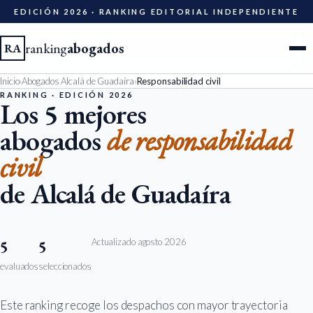
EDICIÓN 2026 · RANKING EDITORIAL INDEPENDIENTE
ranking
abogados
RA
Inicio
›
Abogados Alcalá de Guadaíra
›
Responsabilidad civil
Ciudades
RANKING · EDICIÓN 2026
Los 5 mejores
abogados
de responsabilidad
Especialidades
civil
Diccionario
de Alcalá de Guadaíra
Metodología
Actualizado agosto 2026
5
5
Edición 2026
evaluados
seleccionados
Ser evaluado
Este ranking recoge los despachos con mayor trayectoria