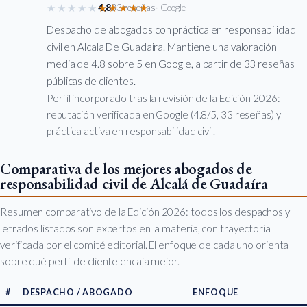
★★★★★
★★★★★
4,8
33 reseñas
· Google
Despacho de abogados con práctica en responsabilidad
civil en Alcala De Guadaira. Mantiene una valoración
media de 4.8 sobre 5 en Google, a partir de 33 reseñas
públicas de clientes.
Perfil incorporado tras la revisión de la Edición 2026:
reputación verificada en Google (4.8/5, 33 reseñas) y
práctica activa en responsabilidad civil.
Comparativa de los mejores abogados de
responsabilidad civil de Alcalá de Guadaíra
Resumen comparativo de la Edición 2026: todos los despachos y
letrados listados son expertos en la materia, con trayectoria
verificada por el comité editorial. El enfoque de cada uno orienta
sobre qué perfil de cliente encaja mejor.
#
DESPACHO / ABOGADO
ENFOQUE