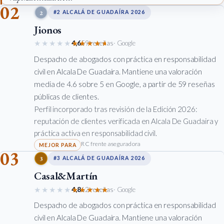
02
2
#2 ALCALÁ DE GUADAÍRA 2026
Jionos
★★★★★
★★★★★
4,6
59 reseñas
· Google
Despacho de abogados con práctica en responsabilidad
civil en Alcala De Guadaira. Mantiene una valoración
media de 4.6 sobre 5 en Google, a partir de 59 reseñas
públicas de clientes.
Perfil incorporado tras revisión de la Edición 2026:
reputación de clientes verificada en Alcala De Guadaira y
práctica activa en responsabilidad civil.
RC frente aseguradora
03
3
#3 ALCALÁ DE GUADAÍRA 2026
Casal&Martín
★★★★★
★★★★★
4,8
62 reseñas
· Google
Despacho de abogados con práctica en responsabilidad
civil en Alcala De Guadaira. Mantiene una valoración