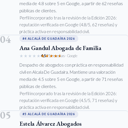
media de 4.8 sobre 5 en Google, a partir de 62 reseñas
públicas de clientes.
Perfil incorporado tras la revisión de la Edición 2026:
reputación verificada en Google (4.8/5, 62 reseñas) y
práctica activa en responsabilidad civil.
04
#4 ALCALÁ DE GUADAÍRA 2026
Ana Gandul Abogada de Familia
★★★★★
★★★★★
4,5
71 reseñas
· Google
Despacho de abogados con práctica en responsabilidad
civil en Alcala De Guadaira. Mantiene una valoración
media de 4.5 sobre 5 en Google, a partir de 71 reseñas
públicas de clientes.
Perfil incorporado tras la revisión de la Edición 2026:
reputación verificada en Google (4.5/5, 71 reseñas) y
práctica activa en responsabilidad civil.
05
#5 ALCALÁ DE GUADAÍRA 2026
Estela Álvarez Abogados