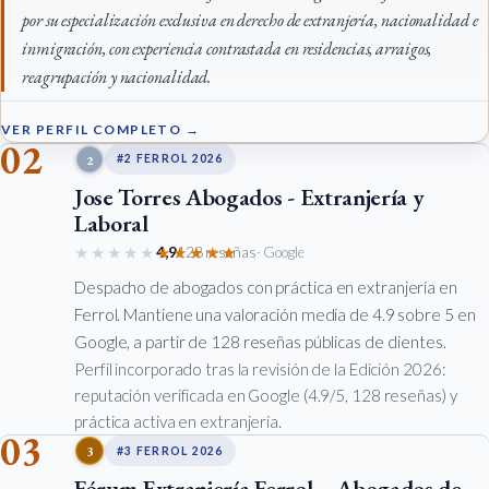
por su especialización exclusiva en derecho de extranjería, nacionalidad e
inmigración, con experiencia contrastada en residencias, arraigos,
reagrupación y nacionalidad.
VER PERFIL COMPLETO →
02
2
#2 FERROL 2026
Jose Torres Abogados - Extranjería y
Laboral
★★★★★
★★★★★
4,9
128 reseñas
· Google
Despacho de abogados con práctica en extranjería en
Ferrol. Mantiene una valoración media de 4.9 sobre 5 en
Google, a partir de 128 reseñas públicas de clientes.
Perfil incorporado tras la revisión de la Edición 2026:
reputación verificada en Google (4.9/5, 128 reseñas) y
práctica activa en extranjería.
03
3
#3 FERROL 2026
Fórum Extranjería Ferrol – Abogados de