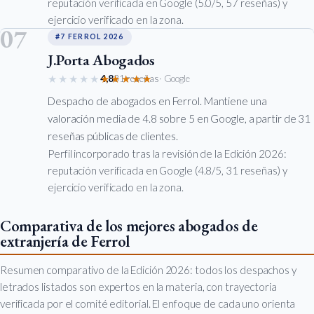
reputación verificada en Google (5.0/5, 57 reseñas) y
ejercicio verificado en la zona.
07
#7 FERROL 2026
J.Porta Abogados
★★★★★
★★★★★
4,8
31 reseñas
· Google
Despacho de abogados en Ferrol. Mantiene una
valoración media de 4.8 sobre 5 en Google, a partir de 31
reseñas públicas de clientes.
Perfil incorporado tras la revisión de la Edición 2026:
reputación verificada en Google (4.8/5, 31 reseñas) y
ejercicio verificado en la zona.
Comparativa de los mejores abogados de
extranjería de Ferrol
Resumen comparativo de la Edición 2026: todos los despachos y
letrados listados son expertos en la materia, con trayectoria
verificada por el comité editorial. El enfoque de cada uno orienta