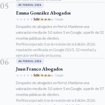
05
#5 FERROL 2026
Emma González Abogados
★★★★★
★★★★★
5,0
32 reseñas
· Google
Despacho de abogados en Ferrol. Mantiene una
valoración media de 5.0 sobre 5 en Google, a partir de 32
reseñas públicas de clientes.
Perfil incorporado tras la revisión de la Edición 2026:
reputación verificada en Google (5.0/5, 32 reseñas) y
ejercicio verificado en la zona.
06
#6 FERROL 2026
Juan Franco Abogados
★★★★★
★★★★★
5,0
57 reseñas
· Google
Despacho de abogados en Ferrol. Mantiene una
valoración media de 5.0 sobre 5 en Google, a partir de 57
reseñas públicas de clientes.
Perfil incorporado tras la revisión de la Edición 2026: