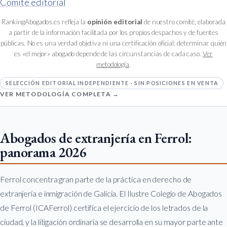
Comité editorial
RankingAbogados.es refleja la
opinión editorial
de nuestro comité, elaborada
a partir de la información facilitada por los propios despachos y de fuentes
públicas. No es una verdad objetiva ni una certificación oficial: determinar quién
es «el mejor» abogado depende de las circunstancias de cada caso.
Ver
metodología
.
SELECCIÓN EDITORIAL INDEPENDIENTE · SIN POSICIONES EN VENTA
VER METODOLOGÍA COMPLETA →
Abogados de extranjería en Ferrol:
panorama 2026
Ferrol concentra gran parte de la práctica en derecho de
extranjería e inmigración de Galicia. El Ilustre Colegio de Abogados
de Ferrol (ICAFerrol) certifica el ejercicio de los letrados de la
ciudad, y la litigación ordinaria se desarrolla en su mayor parte ante