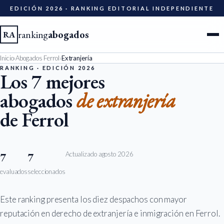
EDICIÓN 2026 · RANKING EDITORIAL INDEPENDIENTE
ranking
abogados
RA
Inicio
›
Abogados Ferrol
›
Extranjería
Ciudades
RANKING · EDICIÓN 2026
Los 7 mejores
abogados
de extranjería
Especialidades
de Ferrol
Diccionario
Metodología
Actualizado agosto 2026
7
7
evaluados
seleccionados
Edición 2026
Este ranking presenta los diez despachos con mayor
Ser evaluado
reputación en derecho de extranjería e inmigración en Ferrol.