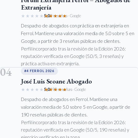
Extranjería
★★★★★
★★★★★
5,0
3 reseñas
· Google
Despacho de abogados con práctica en extranjería en
Ferrol. Mantiene una valoración media de 5.0 sobre 5 en
Google, a partir de 3 reseñas públicas de clientes.
Perfil incorporado tras la revisión de la Edición 2026:
reputación verificada en Google (5.0/5, 3 reseñas) y
práctica activa en extranjería.
04
#4 FERROL 2026
José Luis Seoane Abogado
★★★★★
★★★★★
5,0
190 reseñas
· Google
Despacho de abogados en Ferrol. Mantiene una
valoración media de 5.0 sobre 5 en Google, a partir de
190 reseñas públicas de clientes.
Perfil incorporado tras la revisión de la Edición 2026:
reputación verificada en Google (5.0/5, 190 reseñas) y
ejercicio verificado en la zona.